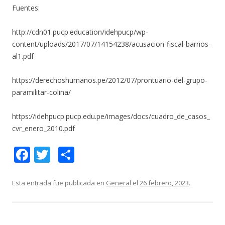
Fuentes:
http://cdn01.pucp.education/idehpucp/wp-
content/uploads/2017/07/14154238/acusacion-fiscal-barrios-
al1.pdf
https://derechoshumanos.pe/2012/07/prontuario-del-grupo-
paramilitar-colina/
https://idehpucp.pucp.edu.pe/images/docs/cuadro_de_casos_
cvr_enero_2010.pdf
F
T
C
ac
w
o
e
itt
m
Esta entrada fue publicada en
General
el
26 febrero, 2023
.
b
er
p
o
ar