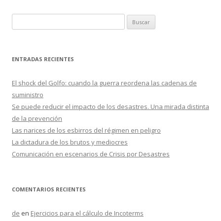
o
ti
k
r
B
u
s
c
ENTRADAS RECIENTES
a
r
El shock del Golfo: cuando la guerra reordena las cadenas de
:
suministro
Se puede reducir el impacto de los desastres. Una mirada distinta
de la prevención
Las narices de los esbirros del régimen en peligro
La dictadura de los brutos y mediocres
Comunicación en escenarios de Crisis por Desastres
COMENTARIOS RECIENTES
de
en
Ejercicios para el cálculo de Incoterms