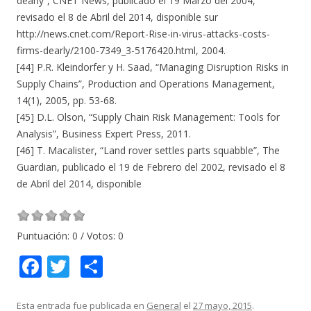
dearly”, CNET News, publicado el 19 Marzo del 2004,
revisado el 8 de Abril del 2014, disponible sur
http://news.cnet.com/Report-Rise-in-virus-attacks-costs-
firms-dearly/2100-7349_3-5176420.html, 2004.
[44] P.R. Kleindorfer y H. Saad, “Managing Disruption Risks in
Supply Chains”, Production and Operations Management,
14(1), 2005, pp. 53-68.
[45] D.L. Olson, “Supply Chain Risk Management: Tools for
Analysis”, Business Expert Press, 2011.
[46] T. Macalister, “Land rover settles parts squabble”, The
Guardian, publicado el 19 de Febrero del 2002, revisado el 8
de Abril del 2014, disponible
Puntuación:
0
/ Votos:
0
F
T
C
ac
w
o
e
itt
m
Esta entrada fue publicada en
General
el
27 mayo, 2015
.