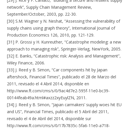
[29] J. Rice y F. Caniato, “Building a secure and resilient supply
network”, Supply Chain Management Review,
September/October, 2003, pp. 22-30.
[30] S.M. Wagner y N. Neshat, “Assessing the vulnerability of
supply chains using graph theory”, International Journal of
Production Economics 126, 2010, pp. 121-129.
[31] P. Grossi y H. Kunreuther, “Catastrophe modeling: a new
approach to managing risk”, Springer-Verlag, NewYork, 2005.
[32] E. Banks, “Catastrophic risk: Analysis and Management”,
Wiley Finance, 2006.
[33] J. Reed y B. Simon, “Car components hit by Japan
aftershock, Financial Times”, publicado el 28 de Marzo del
2011, revisado el 4 Abril 2014, disponible en
http://www.ft.com/cms/s/0/9ac4d7e2-595f-11e0-bc39-
00144feab49a.html#axzz2xyEuylZN, 2011.
[34] J. Reed y B. Simon, “Japan carmakers’ supply woes hit EU
and US”, Financial Times, publicado el 5 Abril del 2011,
revisado el 4 de Abril del 2014, disponible sur
http://www.ft.com/cms/s/0/17b7835c-5fa6-11e0-a718-