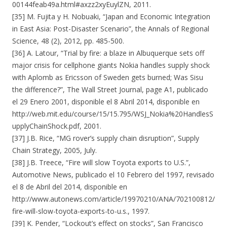
00144feab49a.html#axzz2xyEuylZN, 2011.
[35] M. Fujita y H. Nobuaki, “Japan and Economic Integration
in East Asia: Post-Disaster Scenario”, the Annals of Regional
Science, 48 (2), 2012, pp. 485-500.
[36] A. Latour, “Trial by fire: a blaze in Albuquerque sets off
major crisis for cellphone giants Nokia handles supply shock
with Aplomb as Ericsson of Sweden gets burned; Was Sisu
the difference?”, The Wall Street Journal, page A1, publicado
el 29 Enero 2001, disponible el 8 Abril 2014, disponible en
http://web.mit.edu/course/15/15.795/WSJ_Nokia%20HandlesS
upplyChainShock.pdf, 2001.
[37] J.B. Rice, “MG rover’s supply chain disruption”, Supply
Chain Strategy, 2005, July.
[38] J.B. Treece, “Fire will slow Toyota exports to U.S.”,
Automotive News, publicado el 10 Febrero del 1997, revisado
el 8 de Abril del 2014, disponible en
http://www.autonews.com/article/19970210/ANA/702100812/
fire-will-slow-toyota-exports-to-u.s., 1997.
[39] K. Pender, “Lockout’s effect on stocks”, San Francisco