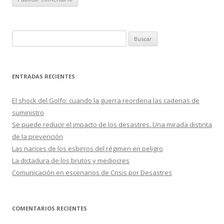
B
u
s
c
ENTRADAS RECIENTES
a
r
El shock del Golfo: cuando la guerra reordena las cadenas de
:
suministro
Se puede reducir el impacto de los desastres. Una mirada distinta
de la prevención
Las narices de los esbirros del régimen en peligro
La dictadura de los brutos y mediocres
Comunicación en escenarios de Crisis por Desastres
COMENTARIOS RECIENTES