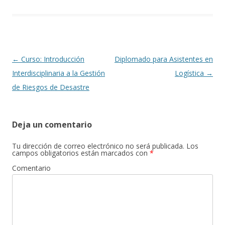
b
er
p
o
ar
o
ti
k
r
Navegación
←
Curso: Introducción
Diplomado para Asistentes en
de
Interdisciplinaria a la Gestión
Logística
→
entradas
de Riesgos de Desastre
Deja un comentario
Tu dirección de correo electrónico no será publicada.
Los
campos obligatorios están marcados con
*
Comentario