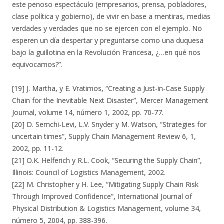
este penoso espectáculo (empresarios, prensa, pobladores,
clase política y gobierno), de vivir en base a mentiras, medias
verdades y verdades que no se ejercen con el ejemplo. No
esperen un día despertar y preguntarse como una duquesa
bajo la guillotina en la Revolución Francesa, ¿…en qué nos
equivocamos?”.
[19] J. Martha, y E. Vratimos, “Creating a Just-in-Case Supply
Chain for the Inevitable Next Disaster”, Mercer Management
Journal, volume 14, número 1, 2002, pp. 70-77.
[20] D. Semchi-Levi, L.V. Snyder y M. Watson, “Strategies for
uncertain times”, Supply Chain Management Review 6, 1,
2002, pp. 11-12.
[21] O.K. Helferich y R.L. Cook, “Securing the Supply Chain”,
Illinois: Council of Logistics Management, 2002.
[22] M. Christopher y H. Lee, “Mitigating Supply Chain Risk
Through Improved Confidence”, International Journal of
Physical Distribution & Logistics Management, volume 34,
número 5, 2004, pp. 388-396.