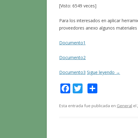
[Visto: 6549 veces]
Para los interesados en aplicar herrami
proveedores anexo algunos materiales 
Documento1
Documento2
Documento3
Sigue leyendo
→
F
T
C
ac
w
o
e
itt
m
Esta entrada fue publicada en
General
el
b
er
p
o
ar
o
ti