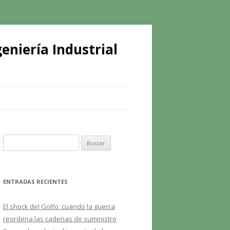
eniería Industrial
B
u
s
c
ENTRADAS RECIENTES
a
r
El shock del Golfo: cuando la guerra
:
reordena las cadenas de suministro