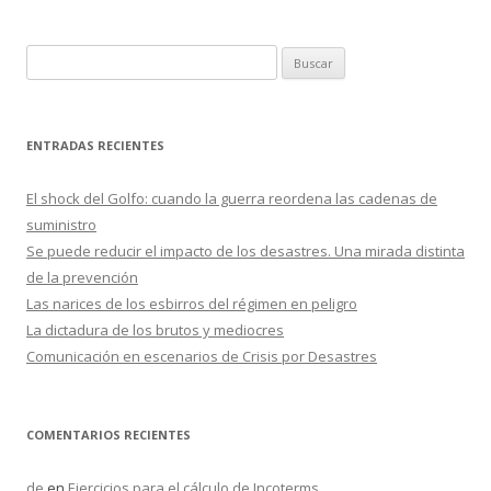
B
u
s
c
ENTRADAS RECIENTES
a
r
El shock del Golfo: cuando la guerra reordena las cadenas de
:
suministro
Se puede reducir el impacto de los desastres. Una mirada distinta
de la prevención
Las narices de los esbirros del régimen en peligro
La dictadura de los brutos y mediocres
Comunicación en escenarios de Crisis por Desastres
COMENTARIOS RECIENTES
de
en
Ejercicios para el cálculo de Incoterms