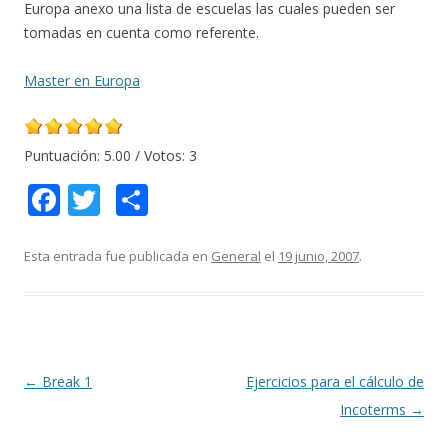
Europa anexo una lista de escuelas las cuales pueden ser
tomadas en cuenta como referente.
Master en Europa
Puntuación:
5.00
/ Votos:
3
F
T
C
ac
w
o
e
itt
m
Esta entrada fue publicada en
General
el
19 junio, 2007
.
b
er
p
o
ar
o
ti
k
r
Navegación
←
Break 1
Ejercicios para el cálculo de
de
Incoterms
→
entradas