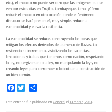
etc.), el impacto no puede ser otro que las imágenes que se
ven por estos días en Trujillo, Lambayeque, Lima. ¿Cómo
reducir el impacto en otra ocasión donde el fenómeno
disruptor se hará presente?, muy simple, reducir la
vulnerabilidad y elevar la resiliencia.
La vulnerabilidad se reduce, construyendo las obras que
mitigan los efectos derivados del aumento de lluvias. La
resiliencia se incrementa, visibilizando las carencias,
limitaciones y trabas que tenemos como nación, respetando
la ley, no tergiversando la ley, no manipulando la ley y no
creando leyes para corromper o boicotear la construcción de
un bien común.
F
T
C
ac
w
o
e
itt
m
Esta entrada fue publicada en
General
el
13 marzo, 2023
.
b
er
p