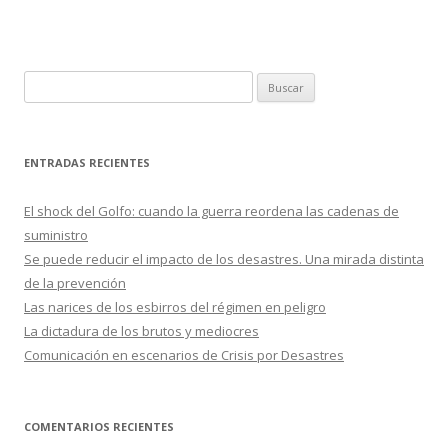
o
ar
o
ti
k
r
B
u
s
c
ENTRADAS RECIENTES
a
r
El shock del Golfo: cuando la guerra reordena las cadenas de
:
suministro
Se puede reducir el impacto de los desastres. Una mirada distinta
de la prevención
Las narices de los esbirros del régimen en peligro
La dictadura de los brutos y mediocres
Comunicación en escenarios de Crisis por Desastres
COMENTARIOS RECIENTES