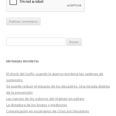
B
u
s
c
ENTRADAS RECIENTES
a
r
El shock del Golfo: cuando la guerra reordena las cadenas de
:
suministro
Se puede reducir el impacto de los desastres. Una mirada distinta
de la prevención
Las narices de los esbirros del régimen en peligro
La dictadura de los brutos y mediocres
Comunicación en escenarios de Crisis por Desastres