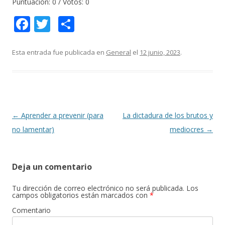
Puntuación:
0
/ Votos:
0
F
T
C
ac
w
o
e
itt
m
Esta entrada fue publicada en
General
el
12 junio, 2023
.
b
er
p
o
ar
o
ti
k
r
Navegación
←
Aprender a prevenir (para
La dictadura de los brutos y
de
no lamentar)
mediocres
→
entradas
Deja un comentario
Tu dirección de correo electrónico no será publicada.
Los
campos obligatorios están marcados con
*
Comentario