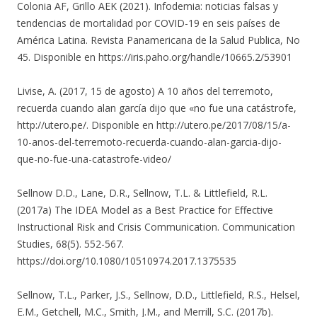
Colonia AF, Grillo AEK (2021). Infodemia: noticias falsas y
tendencias de mortalidad por COVID-19 en seis países de
América Latina. Revista Panamericana de la Salud Publica, No
45. Disponible en https://iris.paho.org/handle/10665.2/53901
Livise, A. (2017, 15 de agosto) A 10 años del terremoto,
recuerda cuando alan garcía dijo que «no fue una catástrofe,
http://utero.pe/. Disponible en http://utero.pe/2017/08/15/a-
10-anos-del-terremoto-recuerda-cuando-alan-garcia-dijo-
que-no-fue-una-catastrofe-video/
Sellnow D.D., Lane, D.R., Sellnow, T.L. & Littlefield, R.L.
(2017a) The IDEA Model as a Best Practice for Effective
Instructional Risk and Crisis Communication. Communication
Studies, 68(5). 552-567.
https://doi.org/10.1080/10510974.2017.1375535
Sellnow, T.L., Parker, J.S., Sellnow, D.D., Littlefield, R.S., Helsel,
E.M., Getchell, M.C., Smith, J.M., and Merrill, S.C. (2017b).