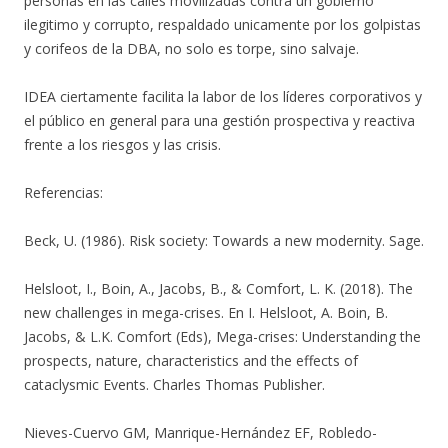
personas en las calles movilizadas contra un gobierno
ilegitimo y corrupto, respaldado unicamente por los golpistas
y corifeos de la DBA, no solo es torpe, sino salvaje.
IDEA ciertamente facilita la labor de los líderes corporativos y
el público en general para una gestión prospectiva y reactiva
frente a los riesgos y las crisis.
Referencias:
Beck, U. (1986). Risk society: Towards a new modernity. Sage.
Helsloot, I., Boin, A., Jacobs, B., & Comfort, L. K. (2018). The
new challenges in mega-crises. En I. Helsloot, A. Boin, B.
Jacobs, & L.K. Comfort (Eds), Mega-crises: Understanding the
prospects, nature, characteristics and the effects of
cataclysmic Events. Charles Thomas Publisher.
Nieves-Cuervo GM, Manrique-Hernández EF, Robledo-