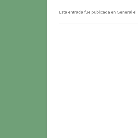
ac
w
o
e
itt
m
Esta entrada fue publicada en
General
el
b
er
p
o
ar
o
ti
k
r