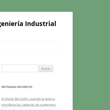
eniería Industrial
B
u
s
c
ENTRADAS RECIENTES
a
r
El shock del Golfo: cuando la guerra
:
reordena las cadenas de suministro