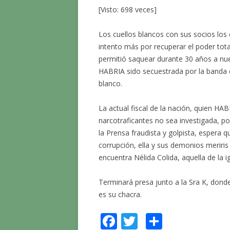
[Visto: 698 veces]
Los cuellos blancos con sus socios los
intento más por recuperar el poder tota
permitió saquear durante 30 años a nues
HABRIA sido secuestrada por la banda d
blanco.
La actual fiscal de la nación, quien H
narcotraficantes no sea investigada, por 
la Prensa fraudista y golpista, espera 
corrupción, ella y sus demonios meriris 
encuentra Nélida Colida, aquella de la ig
Terminará presa junto a la Sra K, dond
es su chacra.
F
T
C