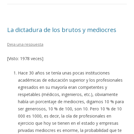
b
er
p
o
ar
o
ti
La dictadura de los brutos y mediocres
k
r
Deja una respuesta
[Visto: 1978 veces]
Hace 30 años se tenía unas pocas instituciones
académicas de educación superior y los profesionales
egresados en su mayoría eran competentes y
respetables (médicos, ingenieros, etc.), obviamente
había un porcentaje de mediocres, digamos 10 % para
ser generosos, 10 % de 100, son 10. Pero 10 % de 10
000 es 1000, es decir, la ola de profesionales en
ejercicio que hoy se tienen en el estado y empresas
privadas mediocres es enorme, la probabilidad que te