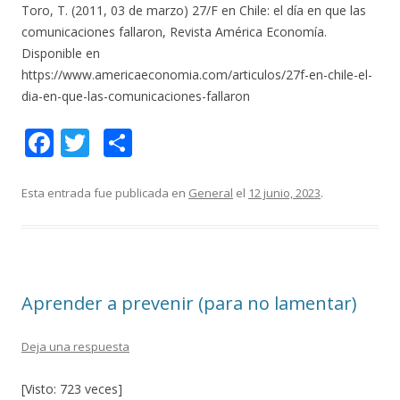
Toro, T. (2011, 03 de marzo) 27/F en Chile: el día en que las
comunicaciones fallaron, Revista América Economía.
Disponible en
https://www.americaeconomia.com/articulos/27f-en-chile-el-
dia-en-que-las-comunicaciones-fallaron
F
T
C
ac
w
o
e
itt
m
Esta entrada fue publicada en
General
el
12 junio, 2023
.
b
er
p
o
ar
o
ti
Aprender a prevenir (para no lamentar)
k
r
Deja una respuesta
[Visto: 723 veces]