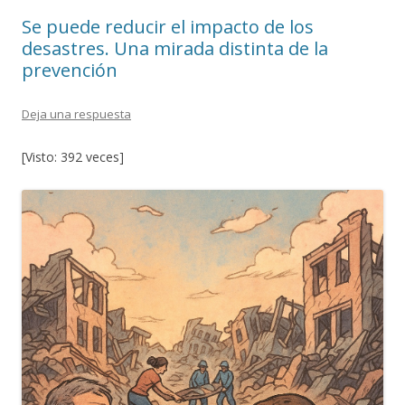
o
ti
Se puede reducir el impacto de los
k
r
desastres. Una mirada distinta de la
prevención
Deja una respuesta
[Visto: 392 veces]