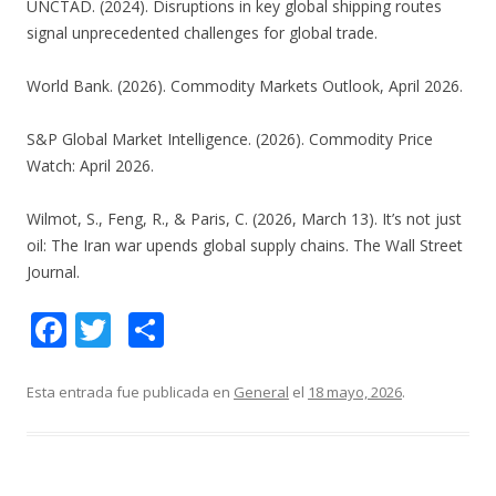
UNCTAD. (2024). Disruptions in key global shipping routes
signal unprecedented challenges for global trade.
World Bank. (2026). Commodity Markets Outlook, April 2026.
S&P Global Market Intelligence. (2026). Commodity Price
Watch: April 2026.
Wilmot, S., Feng, R., & Paris, C. (2026, March 13). It’s not just
oil: The Iran war upends global supply chains. The Wall Street
Journal.
F
T
C
ac
w
o
e
itt
m
Esta entrada fue publicada en
General
el
18 mayo, 2026
.
b
er
p
o
ar