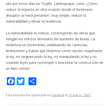
ven por estos días en Trujillo, Lambayeque, Lima. ¿Cómo
reducir el impacto en otra ocasión donde el fenómeno
disruptor se hará presente?, muy simple, reducir la
vulnerabilidad y elevar la resiliencia.
La vulnerabilidad se reduce, construyendo las obras que
mitigan los efectos derivados del aumento de lluvias. La
resiliencia se incrementa, visibilizando las carencias,
limitaciones y trabas que tenemos como nación, respetando
la ley, no tergiversando la ley, no manipulando la ley y no
creando leyes para corromper o boicotear la construcción de
un bien común.
F
T
C
ac
w
o
e
itt
m
Esta entrada fue publicada en
General
el
13 marzo, 2023
.
b
er
p