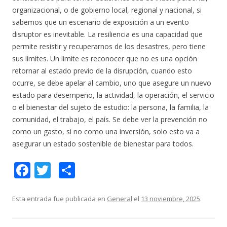
organizacional, o de gobierno local, regional y nacional, si
sabemos que un escenario de exposición a un evento
disruptor es inevitable. La resiliencia es una capacidad que
permite resistir y recuperarnos de los desastres, pero tiene
sus límites. Un limite es reconocer que no es una opción
retornar al estado previo de la disrupción, cuando esto
ocurre, se debe apelar al cambio, uno que asegure un nuevo
estado para desempeño, la actividad, la operación, el servicio
o el bienestar del sujeto de estudio: la persona, la familia, la
comunidad, el trabajo, el país. Se debe ver la prevención no
como un gasto, si no como una inversión, solo esto va a
asegurar un estado sostenible de bienestar para todos.
F
T
C
ac
w
o
e
itt
m
Esta entrada fue publicada en
General
el
13 noviembre, 2025
.
b
er
p