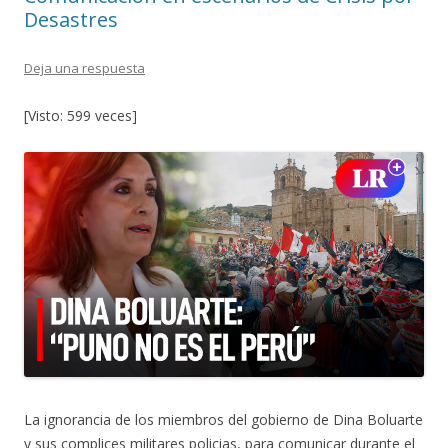
k
r
Desastres
Deja una respuesta
[Visto: 599 veces]
La ignorancia de los miembros del gobierno de Dina Boluarte
y sus complices militares policias, para comunicar durante el