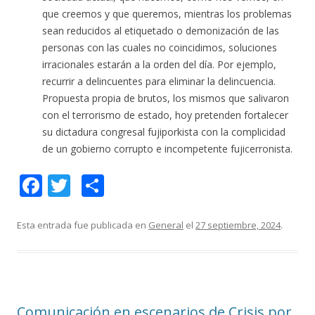
que creemos y que queremos, mientras los problemas
sean reducidos al etiquetado o demonización de las
personas con las cuales no coincidimos, soluciones
irracionales estarán a la orden del día. Por ejemplo,
recurrir a delincuentes para eliminar la delincuencia.
Propuesta propia de brutos, los mismos que salivaron
con el terrorismo de estado, hoy pretenden fortalecer
su dictadura congresal fujiporkista con la complicidad
de un gobierno corrupto e incompetente fujicerronista.
F
T
C
ac
w
o
e
itt
m
Esta entrada fue publicada en
General
el
27 septiembre, 2024
.
b
er
p
o
ar
o
ti
Comunicación en escenarios de Crisis por