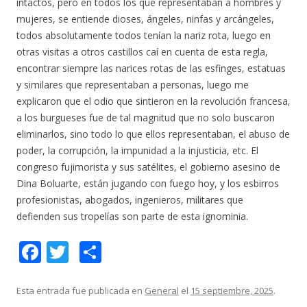
intactos, pero en todos los que representaban a hombres y
mujeres, se entiende dioses, ángeles, ninfas y arcángeles,
todos absolutamente todos tenían la nariz rota, luego en
otras visitas a otros castillos caí en cuenta de esta regla,
encontrar siempre las narices rotas de las esfinges, estatuas
y similares que representaban a personas, luego me
explicaron que el odio que sintieron en la revolución francesa,
a los burgueses fue de tal magnitud que no solo buscaron
eliminarlos, sino todo lo que ellos representaban, el abuso de
poder, la corrupción, la impunidad a la injusticia, etc. El
congreso fujimorista y sus satélites, el gobierno asesino de
Dina Boluarte, están jugando con fuego hoy, y los esbirros
profesionistas, abogados, ingenieros, militares que
defienden sus tropelías son parte de esta ignominia.
F
T
C
ac
w
o
e
itt
m
Esta entrada fue publicada en
General
el
15 septiembre, 2025
.