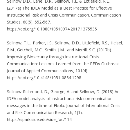
Sellnow D.D., Lane, D.R., Sellnow, T.L. & Littlefield, R.L.
(2017a) The IDEA Model as a Best Practice for Effective
Instructional Risk and Crisis Communication. Communication
Studies, 68(5). 552-567.
https://doi.org/10.1080/10510974.2017.1375535
Sellnow, T.L., Parker, J.S., Sellnow, D.D., Littlefield, R.S., Helsel,
E.M., Getchell, M.C., Smith, J.M., and Merrill, S.C. (2017b).
Improving Biosecurity through Instructional Crisis
Communication: Lessons Learned from the PEDv Outbreak.
Journal of Applied Communications, 101(4).
https://doi.org/10.4148/1051-0834.1298
Sellnow-Richmond, D., George, A. and Sellnow, D. (2018) An
IDEA model analysis of instructional risk communication
messages in the time of Ebola. Journal of International Crisis
and Risk Communication Research, 1(1).
https://spark.siue.edu/siue_fac/114