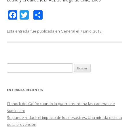
F
T
C
ac
w
o
e
itt
m
Esta entrada fue publicada en
General
el
7 junio, 2018
.
b
er
p
o
ar
o
ti
k
r
B
u
s
c
ENTRADAS RECIENTES
a
r
El shock del Golfo: cuando la guerra reordena las cadenas de
:
suministro
Se puede reducir el impacto de los desastres. Una mirada distinta
de la prevención