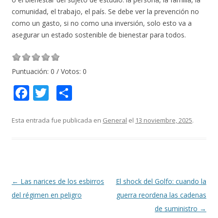
comunidad, el trabajo, el país. Se debe ver la prevención no
como un gasto, si no como una inversión, solo esto va a
asegurar un estado sostenible de bienestar para todos.
Puntuación:
0
/ Votos:
0
F
T
C
ac
w
o
e
itt
m
Esta entrada fue publicada en
General
el
13 noviembre, 2025
.
b
er
p
o
ar
o
ti
k
r
Navegación
←
Las narices de los esbirros
El shock del Golfo: cuando la
de
del régimen en peligro
guerra reordena las cadenas
entradas
de suministro
→