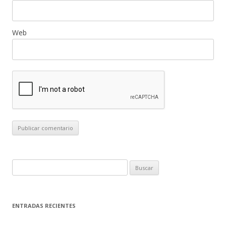
Web
B
u
s
c
ENTRADAS RECIENTES
a
r