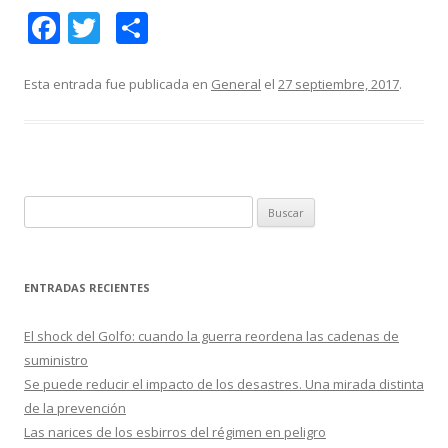
F
T
C
ac
w
o
e
itt
m
Esta entrada fue publicada en
General
el
27 septiembre, 2017
.
b
er
p
o
ar
o
ti
k
r
B
u
s
c
ENTRADAS RECIENTES
a
r
El shock del Golfo: cuando la guerra reordena las cadenas de
:
suministro
Se puede reducir el impacto de los desastres. Una mirada distinta
de la prevención
Las narices de los esbirros del régimen en peligro