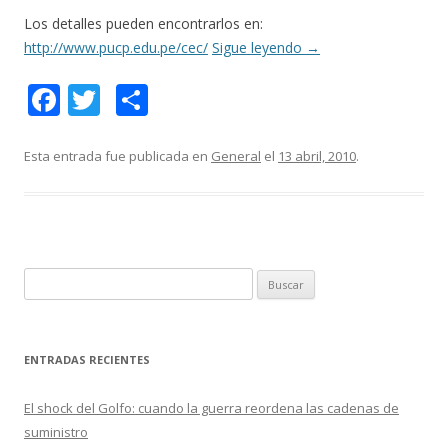
Los detalles pueden encontrarlos en:
http://www.pucp.edu.pe/cec/
Sigue leyendo
→
F
T
C
ac
w
o
e
itt
m
Esta entrada fue publicada en
General
el
13 abril, 2010
.
b
er
p
o
ar
o
ti
k
r
B
u
s
c
ENTRADAS RECIENTES
a
r
El shock del Golfo: cuando la guerra reordena las cadenas de
:
suministro