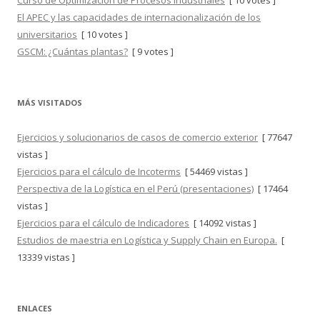
Curso de Optimización de Procesos Industriales
[ 10 votes ]
El APEC y las capacidades de internacionalización de los
universitarios
[ 10 votes ]
GSCM: ¿Cuántas plantas?
[ 9 votes ]
MÁS VISITADOS
Ejercicios y solucionarios de casos de comercio exterior
[ 77647
vistas ]
Ejercicios para el cálculo de Incoterms
[ 54469 vistas ]
Perspectiva de la Logística en el Perú (presentaciones)
[ 17464
vistas ]
Ejercicios para el cálculo de Indicadores
[ 14092 vistas ]
Estudios de maestria en Logística y Supply Chain en Europa.
[
13339 vistas ]
ENLACES