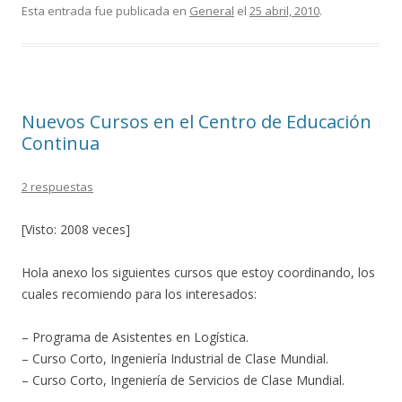
e
itt
m
Esta entrada fue publicada en
General
el
25 abril, 2010
.
b
er
p
o
ar
o
ti
Nuevos Cursos en el Centro de Educación
k
r
Continua
2 respuestas
[Visto: 2008 veces]
Hola anexo los siguientes cursos que estoy coordinando, los
cuales recomiendo para los interesados:
– Programa de Asistentes en Logística.
– Curso Corto, Ingeniería Industrial de Clase Mundial.
– Curso Corto, Ingeniería de Servicios de Clase Mundial.