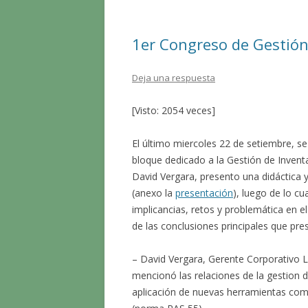
o
ar
o
ti
1er Congreso de Gestió
k
r
Deja una respuesta
[Visto: 2054 veces]
El último miercoles 22 de setiembre, s
bloque dedicado a la Gestión de Inventa
David Vergara, presento una didáctica
(anexo la
presentación
), luego de lo cu
implicancias, retos y problemática en 
de las conclusiones principales que pres
– David Vergara, Gerente Corporativo Lo
mencionó las relaciones de la gestion d
aplicación de nuevas herramientas como