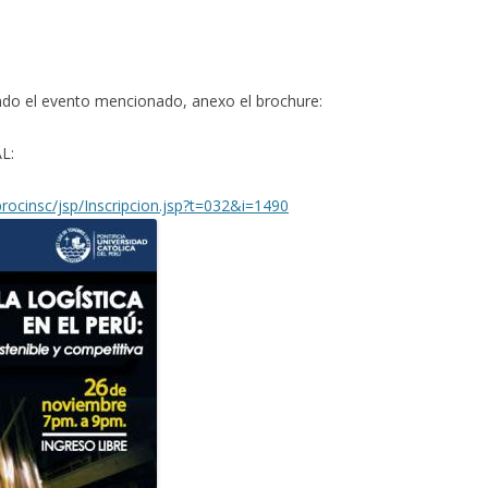
do el evento mencionado, anexo el brochure:
L:
procinsc/jsp/Inscripcion.jsp?t=032&i=1490