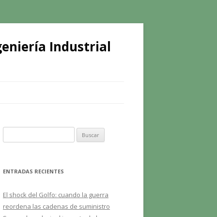
eniería Industrial
B
u
s
c
ENTRADAS RECIENTES
a
r
El shock del Golfo: cuando la guerra
:
reordena las cadenas de suministro