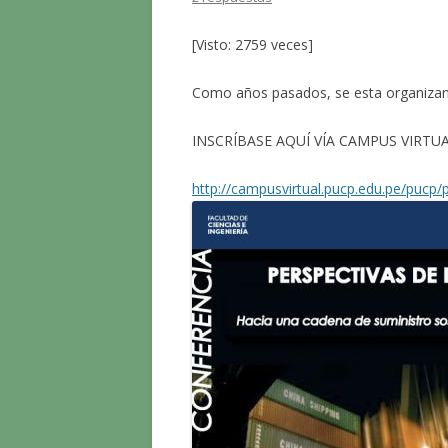
[Visto: 2759 veces]
Como años pasados, se esta organizan
INSCRÍBASE AQUÍ VÍA CAMPUS VIRTUA
http://campusvirtual.pucp.edu.pe/pucp/