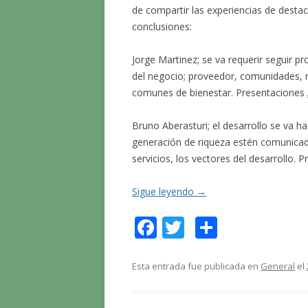
de compartir las experiencias de desta
conclusiones:
Jorge Martinez; se va requerir seguir pr
del negocio; proveedor, comunidades, 
comunes de bienestar. Presentaciones
Bruno Aberasturi; el desarrollo se va h
generación de riqueza estén comunicada
servicios, los vectores del desarrollo.
Sigue leyendo
→
F
T
C
ac
w
o
e
itt
m
Esta entrada fue publicada en
General
el
b
er
p