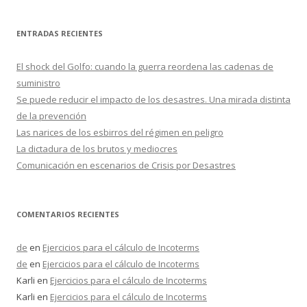
s
c
ENTRADAS RECIENTES
a
r
El shock del Golfo: cuando la guerra reordena las cadenas de
:
suministro
Se puede reducir el impacto de los desastres. Una mirada distinta
de la prevención
Las narices de los esbirros del régimen en peligro
La dictadura de los brutos y mediocres
Comunicación en escenarios de Crisis por Desastres
COMENTARIOS RECIENTES
de
en
Ejercicios para el cálculo de Incoterms
de
en
Ejercicios para el cálculo de Incoterms
Karli
en
Ejercicios para el cálculo de Incoterms
Karli
en
Ejercicios para el cálculo de Incoterms