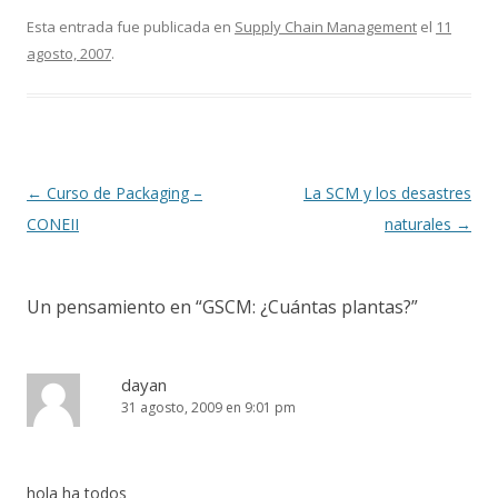
e
itt
m
Esta entrada fue publicada en
Supply Chain Management
el
11
agosto, 2007
.
b
er
p
o
ar
o
ti
k
r
Navegación
←
Curso de Packaging –
La SCM y los desastres
de
CONEII
naturales
→
entradas
Un pensamiento en “
GSCM: ¿Cuántas plantas?
”
dayan
31 agosto, 2009 en 9:01 pm
hola ha todos