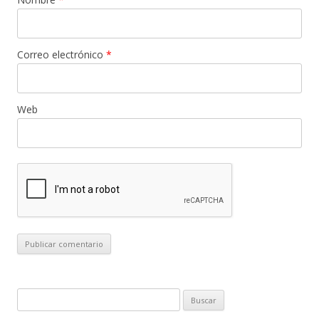
Correo electrónico
*
Web
B
u