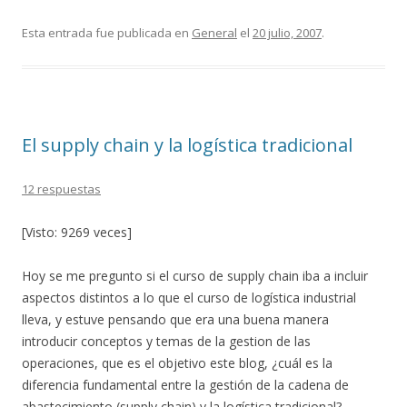
ac
w
o
e
itt
m
Esta entrada fue publicada en
General
el
20 julio, 2007
.
b
er
p
o
ar
o
ti
El supply chain y la logística tradicional
k
r
12 respuestas
[Visto: 9269 veces]
Hoy se me pregunto si el curso de supply chain iba a incluir
aspectos distintos a lo que el curso de logística industrial
lleva, y estuve pensando que era una buena manera
introducir conceptos y temas de la gestion de las
operaciones, que es el objetivo este blog, ¿cuál es la
diferencia fundamental entre la gestión de la cadena de
abastecimiento (supply chain) y la logística tradicional?,