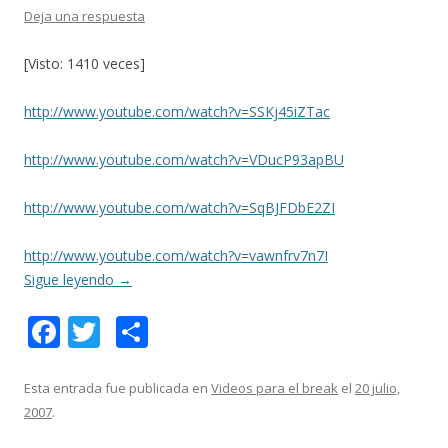
Deja una respuesta
[Visto: 1410 veces]
http://www.youtube.com/watch?v=SSKj45iZTac
http://www.youtube.com/watch?v=VDucP93apBU
http://www.youtube.com/watch?v=SqBJFDbE2ZI
http://www.youtube.com/watch?v=vawnfrv7n7I
Sigue leyendo
→
F
T
C
ac
w
o
e
itt
m
Esta entrada fue publicada en
Videos para el break
el
20 julio,
2007
.
b
er
p