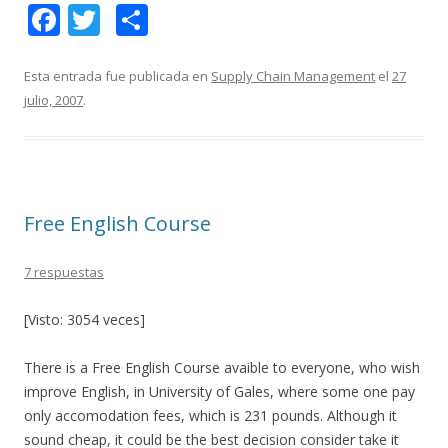
F
T
C
ac
w
o
e
itt
m
Esta entrada fue publicada en
Supply Chain Management
el
27
julio, 2007
.
b
er
p
o
ar
o
ti
k
r
Free English Course
7 respuestas
[Visto: 3054 veces]
There is a Free English Course avaible to everyone, who wish
improve English, in University of Gales, where some one pay
only accomodation fees, which is 231 pounds. Although it
sound cheap, it could be the best decision consider take it