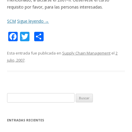
requisito por favor, para las personas interesadas.
SCM
Sigue leyendo
→
F
T
C
ac
w
o
e
itt
m
Esta entrada fue publicada en
Supply Chain Management
el
2
julio, 2007
.
b
er
p
o
ar
o
ti
k
r
B
u
s
c
ENTRADAS RECIENTES
a