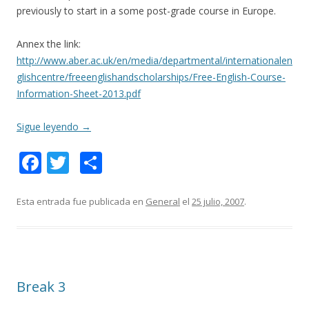
previously to start in a some post-grade course in Europe.
Annex the link:
http://www.aber.ac.uk/en/media/departmental/internationalen
glishcentre/freeenglishandscholarships/Free-English-Course-
Information-Sheet-2013.pdf
Sigue leyendo
→
F
T
C
ac
w
o
e
itt
m
Esta entrada fue publicada en
General
el
25 julio, 2007
.
b
er
p
o
ar
o
ti
Break 3
k
r