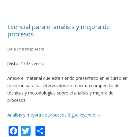
o
ar
o
ti
k
r
Esencial para el analísis y mejora de
procesos.
Deja una respuesta
[Visto: 1747 veces]
Anexo el material que esta siendo presentado en el curso en
mención para los interesados en tener un compendio de
técnicas y metodologías sobre el analísis y mejora de
procesos.
Analísis y mejora de procesos
Sigue leyendo
→
F
T
C