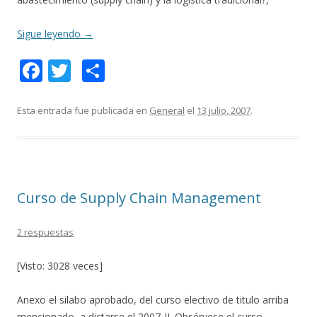
Sigue leyendo
→
F
T
C
ac
w
o
e
itt
m
Esta entrada fue publicada en
General
el
13 julio, 2007
.
b
er
p
o
ar
o
ti
Curso de Supply Chain Management
k
r
2 respuestas
[Visto: 3028 veces]
Anexo el silabo aprobado, del curso electivo de titulo arriba
mencionado, a dictarse el 2007-II. Obsérvese el curso