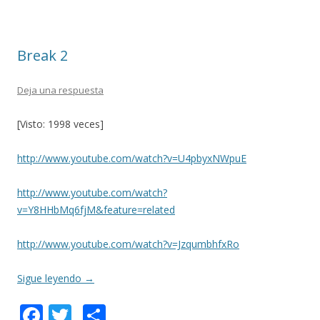
o
ar
o
ti
k
r
Break 2
Deja una respuesta
[Visto: 1998 veces]
http://www.youtube.com/watch?v=U4pbyxNWpuE
http://www.youtube.com/watch?
v=Y8HHbMq6fjM&feature=related
http://www.youtube.com/watch?v=JzqumbhfxRo
Sigue leyendo
→
F
T
C