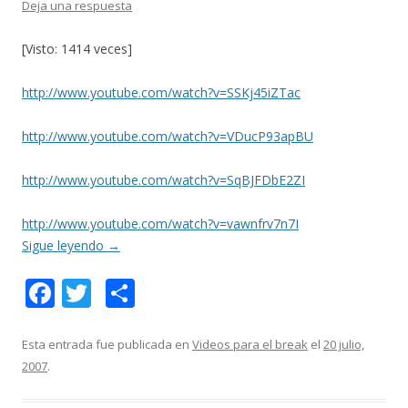
Deja una respuesta
[Visto: 1414 veces]
http://www.youtube.com/watch?v=SSKj45iZTac
http://www.youtube.com/watch?v=VDucP93apBU
http://www.youtube.com/watch?v=SqBJFDbE2ZI
http://www.youtube.com/watch?v=vawnfrv7n7I
Sigue leyendo
→
F
T
C
ac
w
o
e
itt
m
Esta entrada fue publicada en
Videos para el break
el
20 julio,
2007
.
b
er
p