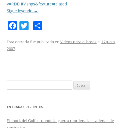
v=RDEHtVlsnps&feature=related
Sigue leyendo
→
F
T
C
ac
w
o
e
itt
m
Esta entrada fue publicada en
Videos para el break
el
17 junio,
2007
.
b
er
p
o
ar
o
ti
k
r
B
u
s
c
ENTRADAS RECIENTES
a
r
El shock del Golfo: cuando la guerra reordena las cadenas de
:
suministro