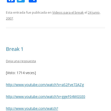
ac
w
o
e
itt
m
Esta entrada fue publicada en
Videos para el break
el
24 junio,
2007
.
b
er
p
o
ar
o
ti
k
r
Break 1
Deja una respuesta
[Visto: 1714 veces]
http://www.youtube.com/watch?v=aS2Fve72AZg
http://www.youtube.com/watch?v=ggeF04WGSE0
http://www.youtube.com/watch?