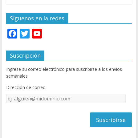
Síguenos en la redes
F
T
Y
ac
w
o
e
itt
u
Suscripción
b
er
T
Ingrese su correo electrónico para suscribirse a los envíos
o
u
semanales.
o
b
Dirección de correo
k
e
Dirección
C
de
h
correo
a
n