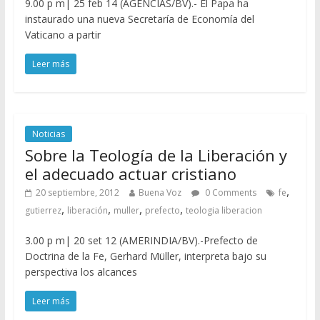
9.00 p m| 25 feb 14 (AGENCIAS/BV).- El Papa ha
instaurado una nueva Secretaría de Economía del
Vaticano a partir
Leer más
Noticias
Sobre la Teología de la Liberación y
el adecuado actuar cristiano
,
20 septiembre, 2012
Buena Voz
0 Comments
fe
,
,
,
,
gutierrez
liberación
muller
prefecto
teologia liberacion
3.00 p m| 20 set 12 (AMERINDIA/BV).-Prefecto de
Doctrina de la Fe, Gerhard Müller, interpreta bajo su
perspectiva los alcances
Leer más