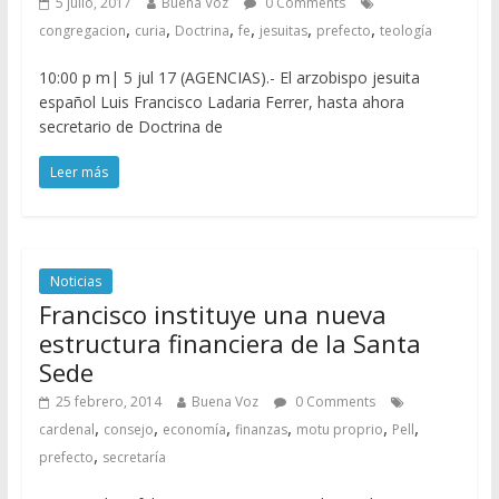
5 julio, 2017
Buena Voz
0 Comments
,
,
,
,
,
,
congregacion
curia
Doctrina
fe
jesuitas
prefecto
teología
10:00 p m| 5 jul 17 (AGENCIAS).- El arzobispo jesuita
español Luis Francisco Ladaria Ferrer, hasta ahora
secretario de Doctrina de
Leer más
Noticias
Francisco instituye una nueva
estructura financiera de la Santa
Sede
25 febrero, 2014
Buena Voz
0 Comments
,
,
,
,
,
,
cardenal
consejo
economía
finanzas
motu proprio
Pell
,
prefecto
secretaría