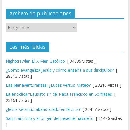
n
el
Archivo de publicaciones
Las más leídas
Nightcrawler, El X-Men Católico
[ 34635 vistas ]
¿Cómo evangeliza Jesús y cómo enseña a sus discípulos?
[
28313 vistas ]
Las bienaventuranzas: ¿Lucas versus Mateo?
[ 23210 vistas ]
La encíclica “Laudato si” del Papa Francisco en 50 frases
[
23161 vistas ]
¿Jesús se sintió abandonado en la cruz?
[ 22417 vistas ]
San Francisco y el origen del pesebre navideño
[ 21426 vistas
]