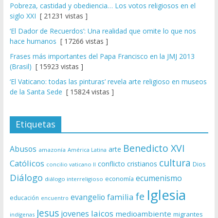
Pobreza, castidad y obediencia… Los votos religiosos en el
siglo XXI
[ 21231 vistas ]
‘El Dador de Recuerdos’: Una realidad que omite lo que nos
hace humanos
[ 17266 vistas ]
Frases más importantes del Papa Francisco en la JMJ 2013
(Brasil)
[ 15923 vistas ]
‘El Vaticano: todas las pinturas’ revela arte religioso en museos
de la Santa Sede
[ 15824 vistas ]
Etiquetas
Benedicto XVI
Abusos
arte
amazonía
América Latina
cultura
Católicos
conflicto
cristianos
Dios
concilio vaticano II
Diálogo
ecumenismo
economía
diálogo interreligioso
Iglesia
fe
evangelio
familia
educación
encuentro
Jesus
laicos
jovenes
medioambiente
migrantes
indígenas