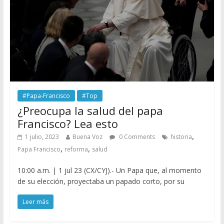
#Papa-Francisco
#Top
¿Preocupa la salud del papa
Francisco? Lea esto
,
1 julio, 2023
Buena Voz
0 Comments
historia
,
,
Papa Francisco
reforma
salud
10:00 a.m. | 1 jul 23 (CX/CYJ).- Un Papa que, al momento
de su elección, proyectaba un papado corto, por su
Leer más