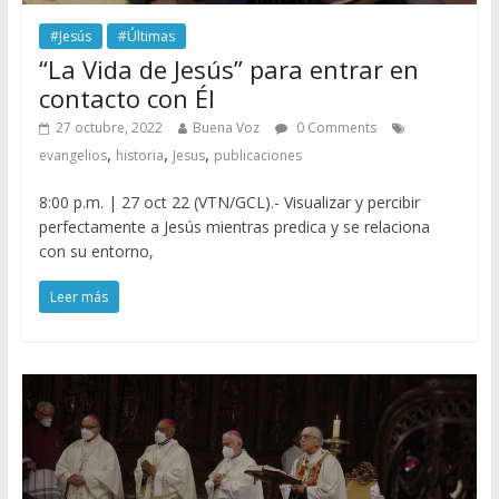
#Jesús
#Últimas
“La Vida de Jesús” para entrar en
contacto con Él
27 octubre, 2022
Buena Voz
0 Comments
,
,
,
evangelios
historia
Jesus
publicaciones
8:00 p.m. | 27 oct 22 (VTN/GCL).- Visualizar y percibir
perfectamente a Jesús mientras predica y se relaciona
con su entorno,
Leer más