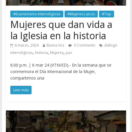
#Ecumenismo-Interreligioso
#Mujeres-Laicos
#Top
Mujeres que dan vida a
la Iglesia en la historia
6 marzo, 2024
Buena Voz
0 Comments
diálogo
,
,
,
interreligioso
historia
Mujeres
paz
6:00 p.m. | 6 mar 24 (VTN/ED).- En la semana que se
conmemora el Día Internacional de la Mujer,
compartimos una
Leer más