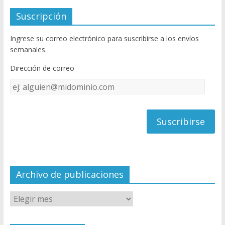
e
itt
u
Suscripción
b
er
T
Ingrese su correo electrónico para suscribirse a los envíos
o
u
semanales.
o
b
Dirección de correo
k
e
Dirección
C
de
h
correo
a
n
n
el
Archivo de publicaciones