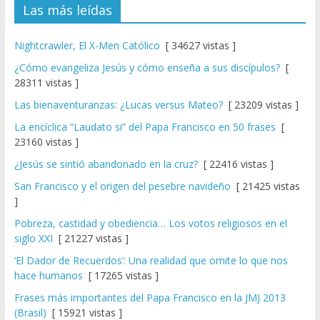
Las más leídas
Nightcrawler, El X-Men Católico
[ 34627 vistas ]
¿Cómo evangeliza Jesús y cómo enseña a sus discípulos?
[
28311 vistas ]
Las bienaventuranzas: ¿Lucas versus Mateo?
[ 23209 vistas ]
La encíclica “Laudato si” del Papa Francisco en 50 frases
[
23160 vistas ]
¿Jesús se sintió abandonado en la cruz?
[ 22416 vistas ]
San Francisco y el origen del pesebre navideño
[ 21425 vistas
]
Pobreza, castidad y obediencia… Los votos religiosos en el
siglo XXI
[ 21227 vistas ]
‘El Dador de Recuerdos’: Una realidad que omite lo que nos
hace humanos
[ 17265 vistas ]
Frases más importantes del Papa Francisco en la JMJ 2013
(Brasil)
[ 15921 vistas ]