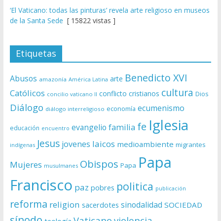
‘El Vaticano: todas las pinturas’ revela arte religioso en museos
de la Santa Sede
[ 15822 vistas ]
Etiquetas
Benedicto XVI
Abusos
arte
amazonía
América Latina
cultura
Católicos
conflicto
cristianos
Dios
concilio vaticano II
Diálogo
ecumenismo
economía
diálogo interreligioso
Iglesia
fe
evangelio
familia
educación
encuentro
Jesus
laicos
jovenes
medioambiente
migrantes
indígenas
Papa
Obispos
Mujeres
Papa
musulmanes
Francisco
politica
paz
pobres
publicación
reforma
religion
sinodalidad
sacerdotes
SOCIEDAD
sínodo
Vaticano
violencia