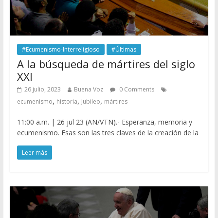
#Ecumenismo-Interreligioso
#Últimas
A la búsqueda de mártires del siglo
XXI
26 julio, 2023
Buena Voz
0 Comments
,
,
,
ecumenismo
historia
Jubileo
mártires
11:00 a.m. | 26 jul 23 (AN/VTN).- Esperanza, memoria y
ecumenismo. Esas son las tres claves de la creación de la
Leer más