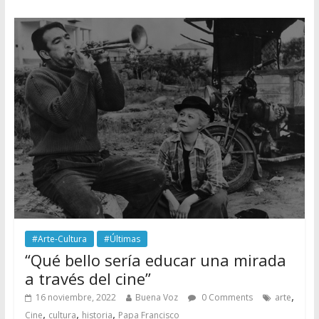
#Arte-Cultura
#Últimas
“Qué bello sería educar una mirada
a través del cine”
,
16 noviembre, 2022
Buena Voz
0 Comments
arte
,
,
,
Cine
cultura
historia
Papa Francisco