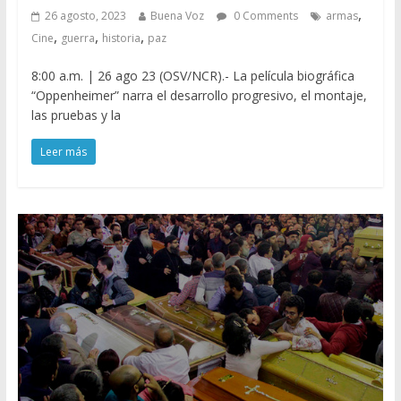
,
26 agosto, 2023
Buena Voz
0 Comments
armas
,
,
,
Cine
guerra
historia
paz
8:00 a.m. | 26 ago 23 (OSV/NCR).- La película biográfica
“Oppenheimer” narra el desarrollo progresivo, el montaje,
las pruebas y la
Leer más