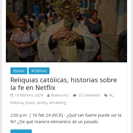
#Jesús
#Últimas
Reliquias católicas, historias sobre
la fe en Netflix
,
16 febrero, 2024
Buena Voz
0 Comments
fe
,
,
,
historia
Jesus
series
streaming
2:00 p.m. | 16 feb 24 (NCR).- ¿Qué tan fuerte puede ser la
fe? ¿De qué manera elementos de un pasado