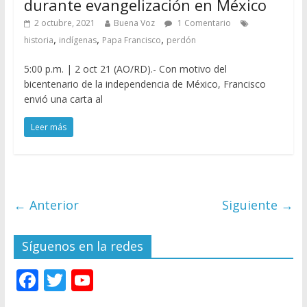
durante evangelización en México
2 octubre, 2021
Buena Voz
1 Comentario
,
,
,
historia
indígenas
Papa Francisco
perdón
5:00 p.m. | 2 oct 21 (AO/RD).- Con motivo del
bicentenario de la independencia de México, Francisco
envió una carta al
Leer más
← Anterior
Siguiente →
Síguenos en la redes
F
T
Y
ac
w
o