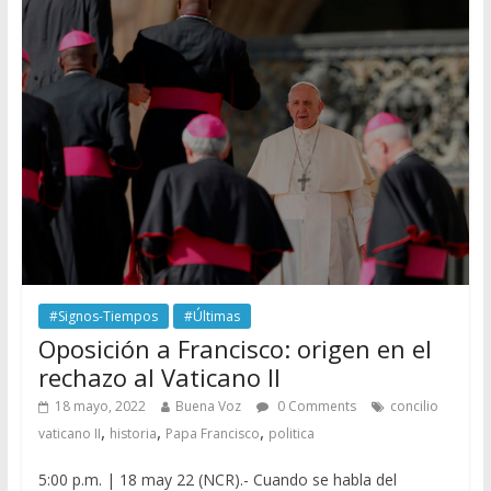
#Signos-Tiempos
#Últimas
Oposición a Francisco: origen en el
rechazo al Vaticano II
18 mayo, 2022
Buena Voz
0 Comments
concilio
,
,
,
vaticano II
historia
Papa Francisco
politica
5:00 p.m. | 18 may 22 (NCR).- Cuando se habla del