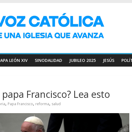
PAPA LEÓN XIV
SINODALIDAD
JUBILEO 2025
JESÚS
POLÍ
 papa Francisco? Lea esto
,
,
,
oria
Papa Francisco
reforma
salud