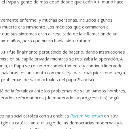
s el Papa vigente de más edad desde que León XIII murió hace
avemente enfermo, y muchas personas, incluidos algunos
su muerte era inminente. Los médicos que examinaron al
 que sus síntomas eran el resultado de la inflamación de un
ante años, pero que nunca había sido tratado.
XIII fue finalmente persuadido de hacerlo, dando instrucciones
misa en su capilla privada mientras se realizaba la operación. Al
ranja, el Papa se recuperó completamente y continuó liderando
ras palabras, es un cuento con moraleja para cualquiera que tenga
s problemas de salud actuales del papa Francisco.
lá de la fortaleza ante los problemas de salud. Ambos hombres,
nsiderados reformadores (de moderados a progresistas) según
rina social católica con su encíclica
Rerum Novarum
en 1891.
 Iglesia católica ante el auge de las democracias modernas y la