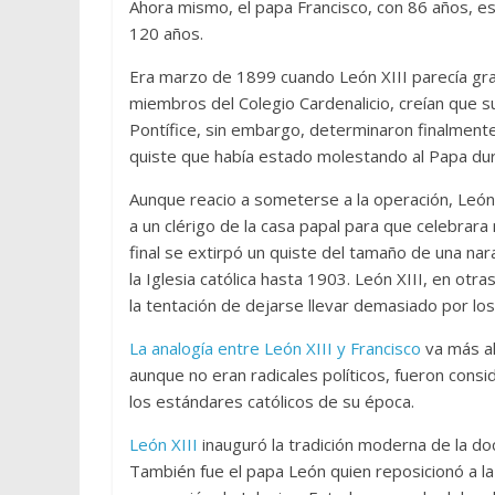
Ahora mismo, el papa Francisco, con 86 años, e
120 años.
Era marzo de 1899 cuando León XIII parecía gr
miembros del Colegio Cardenalicio, creían que 
Pontífice, sin embargo, determinaron finalmente
quiste que había estado molestando al Papa dur
Aunque reacio a someterse a la operación, León 
a un clérigo de la casa papal para que celebrara 
final se extirpó un quiste del tamaño de una na
la Iglesia católica hasta 1903. León XIII, en ot
la tentación de dejarse llevar demasiado por lo
La analogía entre León XIII y Francisco
va más al
aunque no eran radicales políticos, fueron co
los estándares católicos de su época.
León XIII
inauguró la tradición moderna de la doct
También fue el papa León quien reposicionó a la