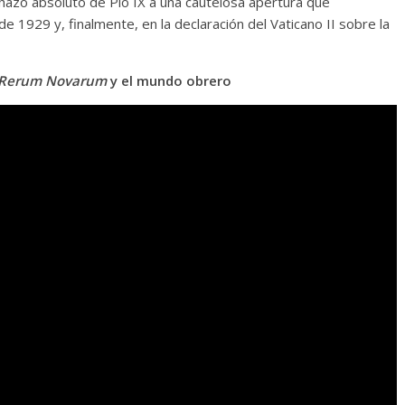
hazo absoluto de Pío IX a una cautelosa apertura que
 1929 y, finalmente, en la declaración del Vaticano II sobre la
Rerum Novarum
y el mundo obrero