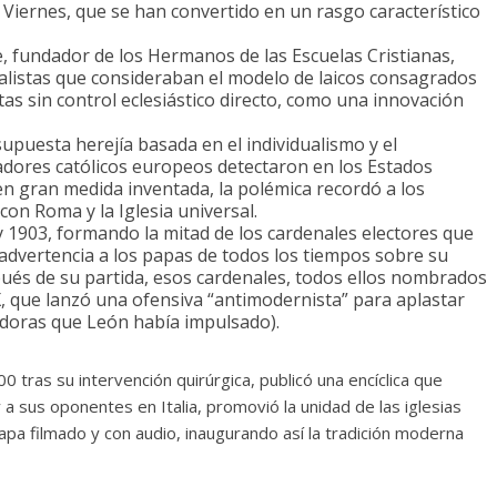
Viernes, que se han convertido en un rasgo característico
e, fundador de los Hermanos de las Escuelas Cristianas,
nalistas que consideraban el modelo de laicos consagrados
itas sin control eclesiástico directo, como una innovación
supuesta herejía basada en el individualismo y el
ores católicos europeos detectaron en los Estados
 en gran medida inventada, la polémica recordó a los
con Roma y la Iglesia universal.
 1903, formando la mitad de los cardenales electores que
 advertencia a los papas de todos los tiempos sobre su
pués de su partida, esos cardenales, todos ellos nombrados
X, que lanzó una ofensiva “antimodernista” para aplastar
doras que León había impulsado).
0 tras su intervención quirúrgica, publicó una encíclica que
 a sus oponentes en Italia, promovió la unidad de las iglesias
Papa filmado y con audio, inaugurando así la tradición moderna