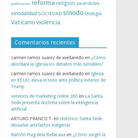
reforma
religion
sacerdotes
publicación
sínodo
sinodalidad
SOCIEDAD
teología
Vaticano
violencia
Comentarios recientes
carmen ramos suarez de avellanedo
en
¿Cómo
abordará la Iglesia los debates más sensibles?
carmen ramos suarez de avellanedo
en
Iglesia
en EE.UU. eleva el tono ante política exterior de
Trump
servicios de marketing online 360
en
La Santa
Sede presenta doctrina sobre la inteligencia
artificial
ARTURO FRANCO T.
en
Histórico: Santa Sede
devuelve artefactos indígenas
Ramón Puig dela Bellacasa
en
¿Cómo surgió la