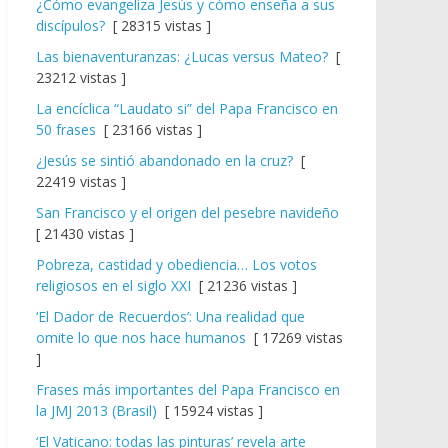
¿Cómo evangeliza Jesús y cómo enseña a sus
discípulos?
[ 28315 vistas ]
Las bienaventuranzas: ¿Lucas versus Mateo?
[
23212 vistas ]
La encíclica “Laudato si” del Papa Francisco en
50 frases
[ 23166 vistas ]
¿Jesús se sintió abandonado en la cruz?
[
22419 vistas ]
San Francisco y el origen del pesebre navideño
[ 21430 vistas ]
Pobreza, castidad y obediencia… Los votos
religiosos en el siglo XXI
[ 21236 vistas ]
‘El Dador de Recuerdos’: Una realidad que
omite lo que nos hace humanos
[ 17269 vistas
]
Frases más importantes del Papa Francisco en
la JMJ 2013 (Brasil)
[ 15924 vistas ]
‘El Vaticano: todas las pinturas’ revela arte