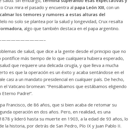
 salud. Sin embargo,
termina superando esas expectativas y
co Crux mira el pasado y encuentra al
papa León XIII
, con un
calmar los temores y rumores a estas alturas del
lelo no solo se plantea por la salud y longevidad, Crux resalta
formadora
, algo que también destaca en el papa argentino.
—————————–
oblemas de salud, que dice a la gente desde el principio que no
pontífice más tiempo de lo que cualquiera hubiera esperado,
alud que requiere una delicada cirugía, y que lleva a mucha
cierto es que la operación es un éxito y acaba sentándose en el
le casi a un mandato presidencial en cualquier país. De hecho,
 en el Vaticano bromean: “Pensábamos que estábamos eligiendo
n Eterno Padre!”.
apa Francisco, de 86 años, que si bien acaba de retomar su
unda operación en dos años. Pero, en realidad, es una
 1878 y lideró hasta su muerte en 1903, a la edad de 93 años, lo
 la historia, por detrás de San Pedro, Pío IX y Juan Pablo II.