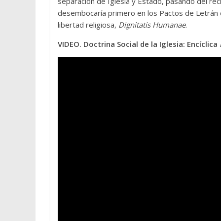
separación de Iglesia y Estado, pasando del rec
desembocaría primero en los Pactos de Letrán de
libertad religiosa,
Dignitatis Humanae
.
VIDEO. Doctrina Social de la Iglesia: Encíclica