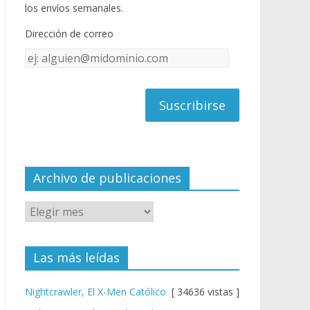
o
u
los envíos semanales.
o
b
Dirección de correo
k
e
Dirección
C
de
h
correo
a
n
n
el
Archivo de publicaciones
Las más leídas
Nightcrawler, El X-Men Católico
[ 34636 vistas ]