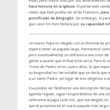
edad, pero sobre todo por sus antecedentes de
hace historia en la Iglesia.
El portal web católi
relato que bien podría ser el de Francisco,
para 
pontificado de Bergoglio
. Sin embargo, el para
que Leon XIII hizo historia por
su capacidad re
—————————————————————
Un nuevo Papa es elegido con un historial de pr
espera tener un papado largo. Permanece como 
pero eventualmente se enfrenta a una crisis de s
gente a asumir que el final está cerca. Pero lo 
Trono de Pedro otros cuatro años, lo que equiva
su longevidad es tan notable que se decía que
a un Santo Padre, ¡en lugar de eso elegimos a u
Esa podría ser fácilmente una descripción del p
agenda regular, sigue recuperándose de una seg
referencia al papa León XIII, que fue elegido en
que le posiciona en el cuarto papado más largo de