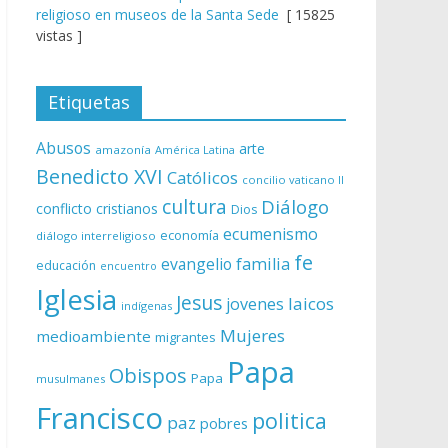
religioso en museos de la Santa Sede
[ 15825
vistas ]
Etiquetas
Abusos
arte
amazonía
América Latina
Benedicto XVI
Católicos
concilio vaticano II
cultura
Diálogo
conflicto
cristianos
Dios
ecumenismo
economía
diálogo interreligioso
fe
evangelio
familia
educación
encuentro
Iglesia
Jesus
laicos
jovenes
indígenas
Mujeres
medioambiente
migrantes
Papa
Obispos
Papa
musulmanes
Francisco
politica
paz
pobres