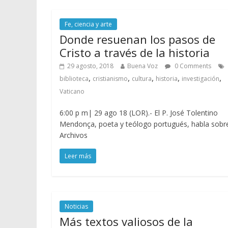
Fe, ciencia y arte
Donde resuenan los pasos de
Cristo a través de la historia
29 agosto, 2018
Buena Voz
0 Comments
,
,
,
,
,
biblioteca
cristianismo
cultura
historia
investigación
Vaticano
6:00 p m| 29 ago 18 (LOR).- El P. José Tolentino
Mendonça, poeta y teólogo portugués, habla sobre
Archivos
Leer más
Noticias
Más textos valiosos de la