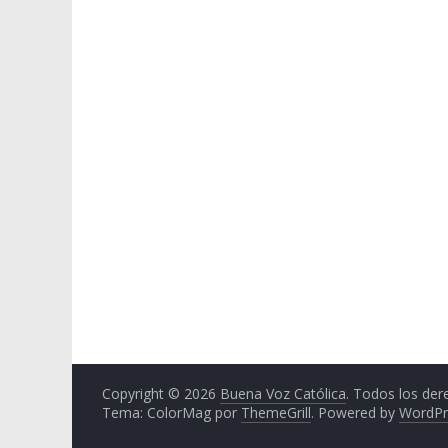
Copyright © 2026
Buena Voz Católica
. Todos los der
Tema: ColorMag por
ThemeGrill
. Powered by
WordPr