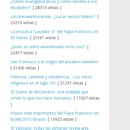
¿Cómo evangeliza Jesús y cómo enseña a sus
discípulos?
[ 28314 vistas ]
Las bienaventuranzas: ¿Lucas versus Mateo?
[
23210 vistas ]
La encíclica “Laudato si” del Papa Francisco en
50 frases
[ 23161 vistas ]
¿Jesús se sintió abandonado en la cruz?
[
22417 vistas ]
San Francisco y el origen del pesebre navideño
[ 21426 vistas ]
Pobreza, castidad y obediencia… Los votos
religiosos en el siglo XXI
[ 21231 vistas ]
‘El Dador de Recuerdos’: Una realidad que
omite lo que nos hace humanos
[ 17267 vistas
]
Frases más importantes del Papa Francisco en
la JMJ 2013 (Brasil)
[ 15923 vistas ]
‘El Vaticano: todas las pinturas’ revela arte