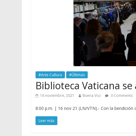
#Arte-Cultura
#Últimas
Biblioteca Vaticana s
16 noviembre, 2021
Buena Voz
0 Comments
8:00 p.m. | 16 nov 21 (LN/VTN).- Con la bendición 
Leer más