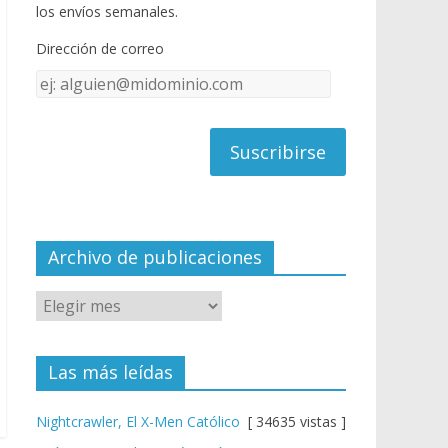
o
u
los envíos semanales.
o
b
Dirección de correo
k
e
Dirección
C
de
h
correo
a
n
n
el
Archivo de publicaciones
Las más leídas
Nightcrawler, El X-Men Católico
[ 34635 vistas ]