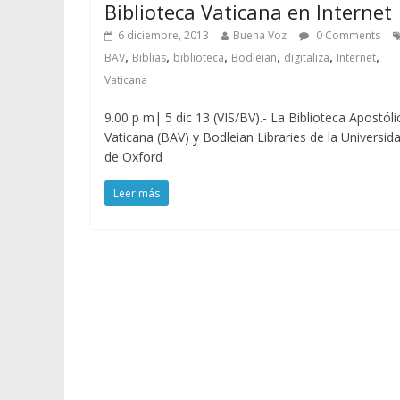
Biblioteca Vaticana en Internet
6 diciembre, 2013
Buena Voz
0 Comments
,
,
,
,
,
,
BAV
Biblias
biblioteca
Bodleian
digitaliza
Internet
Vaticana
9.00 p m| 5 dic 13 (VIS/BV).- La Biblioteca Apostóli
Vaticana (BAV) y Bodleian Libraries de la Universid
de Oxford
Leer más