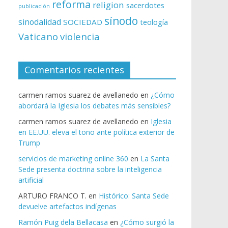
reforma
religion
sacerdotes
publicación
sínodo
sinodalidad
SOCIEDAD
teología
Vaticano
violencia
Comentarios recientes
carmen ramos suarez de avellanedo
en
¿Cómo
abordará la Iglesia los debates más sensibles?
carmen ramos suarez de avellanedo
en
Iglesia
en EE.UU. eleva el tono ante política exterior de
Trump
servicios de marketing online 360
en
La Santa
Sede presenta doctrina sobre la inteligencia
artificial
ARTURO FRANCO T.
en
Histórico: Santa Sede
devuelve artefactos indígenas
Ramón Puig dela Bellacasa
en
¿Cómo surgió la