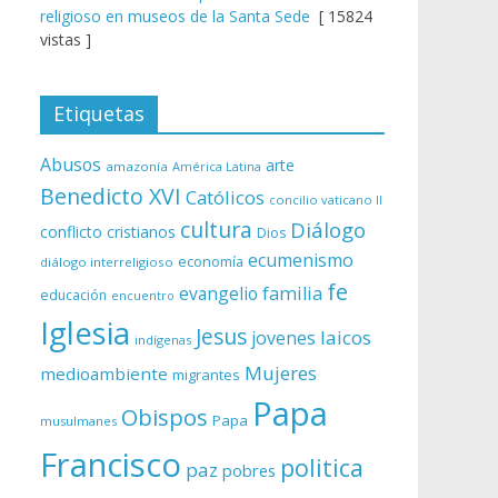
religioso en museos de la Santa Sede
[ 15824
vistas ]
Etiquetas
Abusos
arte
amazonía
América Latina
Benedicto XVI
Católicos
concilio vaticano II
cultura
Diálogo
conflicto
cristianos
Dios
ecumenismo
economía
diálogo interreligioso
fe
evangelio
familia
educación
encuentro
Iglesia
Jesus
laicos
jovenes
indígenas
Mujeres
medioambiente
migrantes
Papa
Obispos
Papa
musulmanes
Francisco
politica
paz
pobres