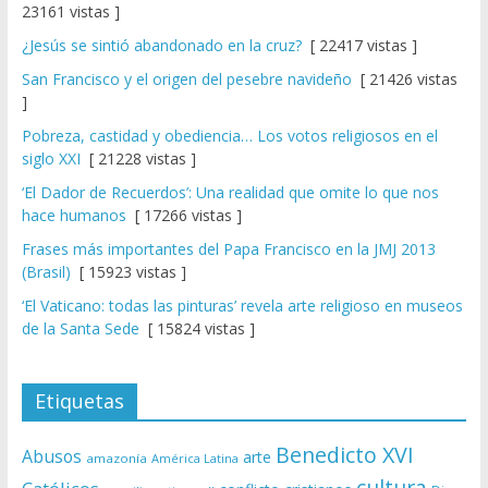
23161 vistas ]
¿Jesús se sintió abandonado en la cruz?
[ 22417 vistas ]
San Francisco y el origen del pesebre navideño
[ 21426 vistas
]
Pobreza, castidad y obediencia… Los votos religiosos en el
siglo XXI
[ 21228 vistas ]
‘El Dador de Recuerdos’: Una realidad que omite lo que nos
hace humanos
[ 17266 vistas ]
Frases más importantes del Papa Francisco en la JMJ 2013
(Brasil)
[ 15923 vistas ]
‘El Vaticano: todas las pinturas’ revela arte religioso en museos
de la Santa Sede
[ 15824 vistas ]
Etiquetas
Benedicto XVI
Abusos
arte
amazonía
América Latina
cultura