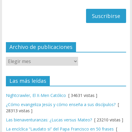
de
h
correo
a
n
n
el
Archivo de publicaciones
Las más leídas
Nightcrawler, El X-Men Católico
[ 34631 vistas ]
¿Cómo evangeliza Jesús y cómo enseña a sus discípulos?
[
28313 vistas ]
Las bienaventuranzas: ¿Lucas versus Mateo?
[ 23210 vistas ]
La encíclica “Laudato si” del Papa Francisco en 50 frases
[