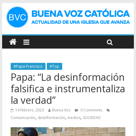
#Papa-Francisco
#Top
Papa: “La desinformación
falsifica e instrumentaliza
la verdad”
14 febrero, 2023
Buena Voz
0 Comments
,
,
,
Comunicación
desinformación
medios
SOCIEDAD