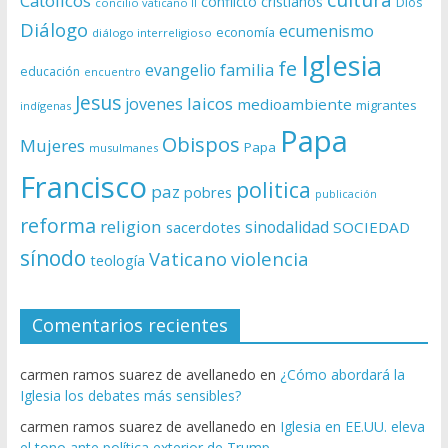
Católicos
conflicto
cristianos
Dios
concilio vaticano II
Diálogo
ecumenismo
economía
diálogo interreligioso
Iglesia
fe
evangelio
familia
educación
encuentro
Jesus
laicos
jovenes
medioambiente
migrantes
indígenas
Papa
Obispos
Mujeres
Papa
musulmanes
Francisco
politica
paz
pobres
publicación
reforma
religion
sinodalidad
sacerdotes
SOCIEDAD
sínodo
Vaticano
violencia
teología
Comentarios recientes
carmen ramos suarez de avellanedo
en
¿Cómo abordará la
Iglesia los debates más sensibles?
carmen ramos suarez de avellanedo
en
Iglesia en EE.UU. eleva
el tono ante política exterior de Trump