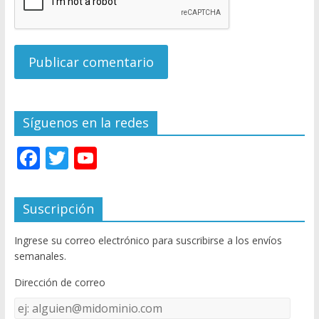
Síguenos en la redes
F
T
Y
ac
w
o
e
itt
u
Suscripción
b
er
T
Ingrese su correo electrónico para suscribirse a los envíos
o
u
semanales.
o
b
Dirección de correo
k
e
Dirección
C