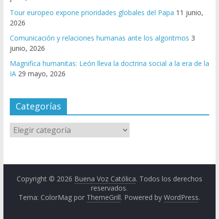
Tour europeo expone prioridades globales del Papa
11 junio,
2026
Comunicación y relaciones humanas ante los algoritmos
3
junio, 2026
Magnifica humanitas: León lleva la doctrina social a la era de la
IA
29 mayo, 2026
Categorías
Copyright © 2026
Buena Voz Católica
. Todos los derechos
reservados.
Tema: ColorMag por
ThemeGrill
. Powered by
WordPress
.