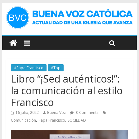
#Papa-Francisco
#Top
Libro “¡Sed auténticos!”:
la comunicación al estilo
Francisco
16 julio, 2022
Buena Voz
0 Comments
,
,
Comunicación
Papa Francisco
SOCIEDAD