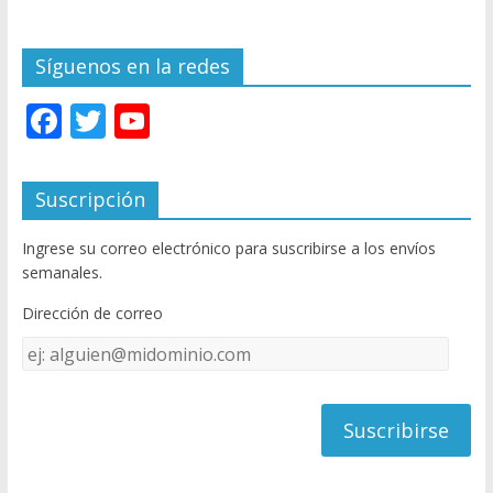
Síguenos en la redes
F
T
Y
ac
w
o
e
itt
u
Suscripción
b
er
T
Ingrese su correo electrónico para suscribirse a los envíos
o
u
semanales.
o
b
Dirección de correo
k
e
Dirección
C
de
h
correo
a
n