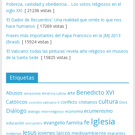
Pobreza, castidad y obediencia… Los votos religiosos en el
siglo XXI
[ 21236 vistas ]
‘El Dador de Recuerdos’: Una realidad que omite lo que nos
hace humanos
[ 17269 vistas ]
Frases más importantes del Papa Francisco en la JMJ 2013
(Brasil)
[ 15924 vistas ]
‘El Vaticano: todas las pinturas’ revela arte religioso en museos
de la Santa Sede
[ 15825 vistas ]
Etiquetas
Benedicto XVI
Abusos
arte
amazonía
América Latina
cultura
Católicos
conflicto
cristianos
Dios
concilio vaticano II
Diálogo
ecumenismo
economía
diálogo interreligioso
Iglesia
fe
evangelio
familia
educación
encuentro
Jesus
laicos
jovenes
medioambiente
migrantes
indígenas