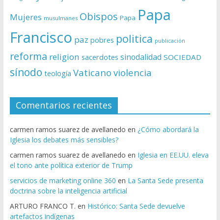
Papa
Obispos
Mujeres
Papa
musulmanes
Francisco
politica
paz
pobres
publicación
reforma
religion
sinodalidad
sacerdotes
SOCIEDAD
sínodo
Vaticano
violencia
teología
Comentarios recientes
carmen ramos suarez de avellanedo
en
¿Cómo abordará la
Iglesia los debates más sensibles?
carmen ramos suarez de avellanedo
en
Iglesia en EE.UU. eleva
el tono ante política exterior de Trump
servicios de marketing online 360
en
La Santa Sede presenta
doctrina sobre la inteligencia artificial
ARTURO FRANCO T.
en
Histórico: Santa Sede devuelve
artefactos indígenas