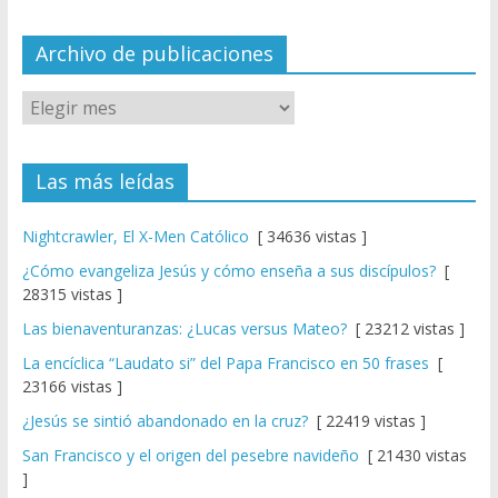
n
el
Archivo de publicaciones
Las más leídas
Nightcrawler, El X-Men Católico
[ 34636 vistas ]
¿Cómo evangeliza Jesús y cómo enseña a sus discípulos?
[
28315 vistas ]
Las bienaventuranzas: ¿Lucas versus Mateo?
[ 23212 vistas ]
La encíclica “Laudato si” del Papa Francisco en 50 frases
[
23166 vistas ]
¿Jesús se sintió abandonado en la cruz?
[ 22419 vistas ]
San Francisco y el origen del pesebre navideño
[ 21430 vistas
]