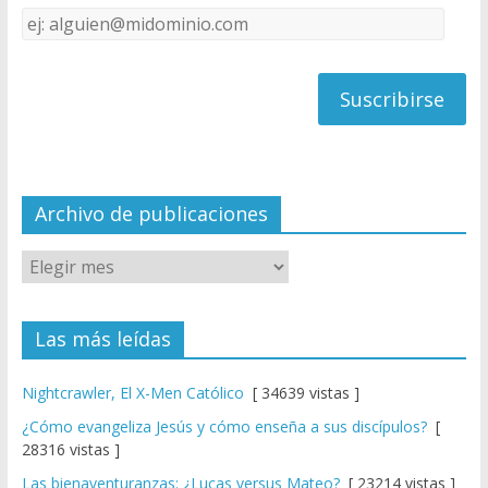
k
e
Dirección
C
de
h
correo
a
n
n
el
Archivo de publicaciones
Las más leídas
Nightcrawler, El X-Men Católico
[ 34639 vistas ]
¿Cómo evangeliza Jesús y cómo enseña a sus discípulos?
[
28316 vistas ]
Las bienaventuranzas: ¿Lucas versus Mateo?
[ 23214 vistas ]