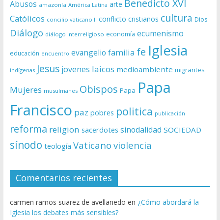
Benedicto XVI
Abusos
arte
amazonía
América Latina
cultura
Católicos
conflicto
cristianos
Dios
concilio vaticano II
Diálogo
ecumenismo
economía
diálogo interreligioso
Iglesia
fe
evangelio
familia
educación
encuentro
Jesus
laicos
jovenes
medioambiente
migrantes
indígenas
Papa
Obispos
Mujeres
Papa
musulmanes
Francisco
politica
paz
pobres
publicación
reforma
religion
sinodalidad
sacerdotes
SOCIEDAD
sínodo
Vaticano
violencia
teología
Comentarios recientes
carmen ramos suarez de avellanedo
en
¿Cómo abordará la
Iglesia los debates más sensibles?