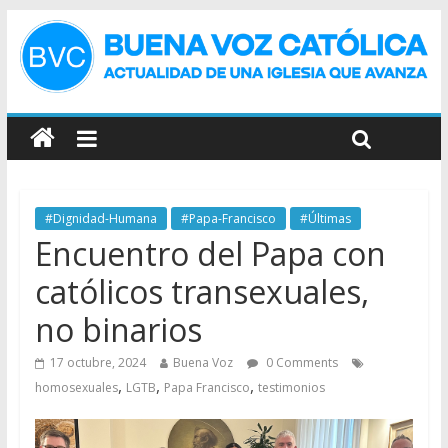
#Dignidad-Humana
#Papa-Francisco
#Últimas
Encuentro del Papa con
católicos transexuales,
no binarios
17 octubre, 2024
Buena Voz
0 Comments
,
,
,
homosexuales
LGTB
Papa Francisco
testimonios