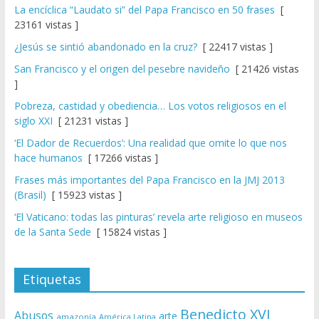
La encíclica “Laudato si” del Papa Francisco en 50 frases
[
23161 vistas ]
¿Jesús se sintió abandonado en la cruz?
[ 22417 vistas ]
San Francisco y el origen del pesebre navideño
[ 21426 vistas
]
Pobreza, castidad y obediencia… Los votos religiosos en el
siglo XXI
[ 21231 vistas ]
‘El Dador de Recuerdos’: Una realidad que omite lo que nos
hace humanos
[ 17266 vistas ]
Frases más importantes del Papa Francisco en la JMJ 2013
(Brasil)
[ 15923 vistas ]
‘El Vaticano: todas las pinturas’ revela arte religioso en museos
de la Santa Sede
[ 15824 vistas ]
Etiquetas
Benedicto XVI
Abusos
arte
amazonía
América Latina