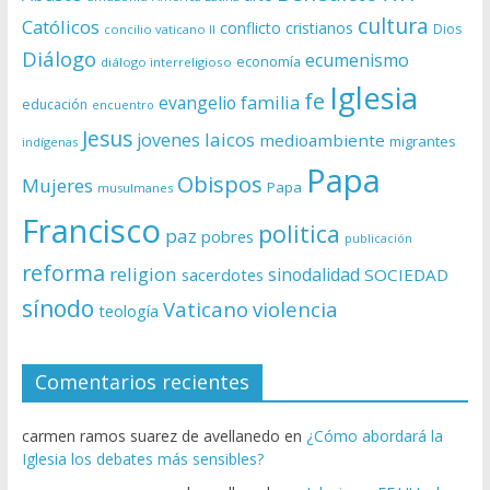
cultura
Católicos
conflicto
cristianos
Dios
concilio vaticano II
Diálogo
ecumenismo
economía
diálogo interreligioso
Iglesia
fe
evangelio
familia
educación
encuentro
Jesus
laicos
jovenes
medioambiente
migrantes
indígenas
Papa
Obispos
Mujeres
Papa
musulmanes
Francisco
politica
paz
pobres
publicación
reforma
religion
sinodalidad
sacerdotes
SOCIEDAD
sínodo
Vaticano
violencia
teología
Comentarios recientes
carmen ramos suarez de avellanedo
en
¿Cómo abordará la
Iglesia los debates más sensibles?