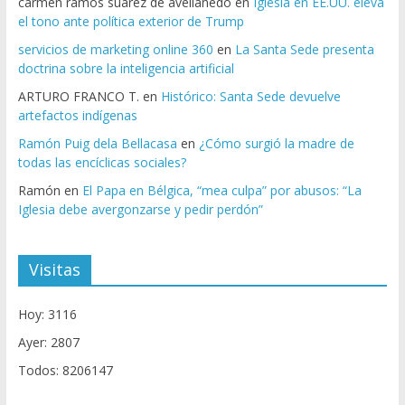
carmen ramos suarez de avellanedo
en
Iglesia en EE.UU. eleva
el tono ante política exterior de Trump
servicios de marketing online 360
en
La Santa Sede presenta
doctrina sobre la inteligencia artificial
ARTURO FRANCO T.
en
Histórico: Santa Sede devuelve
artefactos indígenas
Ramón Puig dela Bellacasa
en
¿Cómo surgió la madre de
todas las encíclicas sociales?
Ramón
en
El Papa en Bélgica, “mea culpa” por abusos: “La
Iglesia debe avergonzarse y pedir perdón”
Visitas
Hoy: 3116
Ayer: 2807
Todos: 8206147