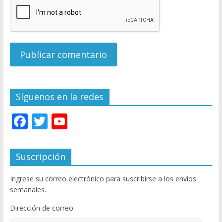
Síguenos en la redes
F
T
Y
ac
w
o
e
itt
u
Suscripción
b
er
T
Ingrese su correo electrónico para suscribirse a los envíos
o
u
semanales.
o
b
Dirección de correo
k
e