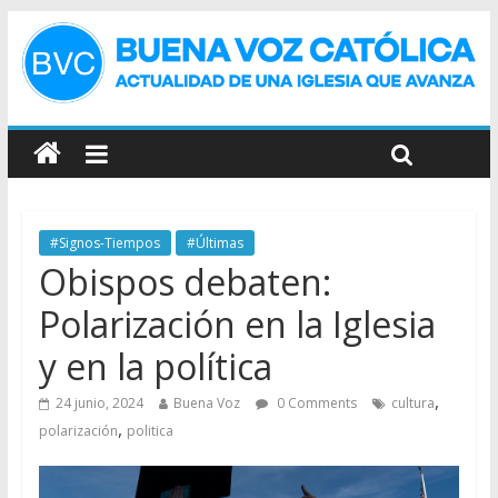
#Signos-Tiempos
#Últimas
Obispos debaten:
Polarización en la Iglesia
y en la política
,
24 junio, 2024
Buena Voz
0 Comments
cultura
,
polarización
politica