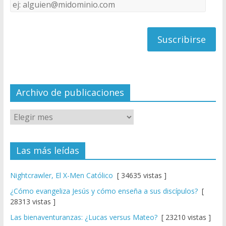
Dirección
C
de
h
correo
a
n
n
el
Archivo de publicaciones
Las más leídas
Nightcrawler, El X-Men Católico
[ 34635 vistas ]
¿Cómo evangeliza Jesús y cómo enseña a sus discípulos?
[
28313 vistas ]
Las bienaventuranzas: ¿Lucas versus Mateo?
[ 23210 vistas ]