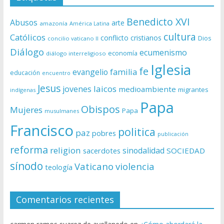
Benedicto XVI
Abusos
arte
amazonía
América Latina
cultura
Católicos
conflicto
cristianos
Dios
concilio vaticano II
Diálogo
ecumenismo
economía
diálogo interreligioso
Iglesia
fe
evangelio
familia
educación
encuentro
Jesus
laicos
jovenes
medioambiente
migrantes
indígenas
Papa
Obispos
Mujeres
Papa
musulmanes
Francisco
politica
paz
pobres
publicación
reforma
religion
sinodalidad
sacerdotes
SOCIEDAD
sínodo
Vaticano
violencia
teología
Comentarios recientes