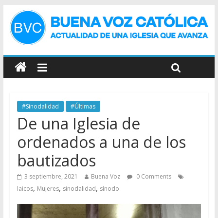
#Sinodalidad
#Últimas
De una Iglesia de
ordenados a una de los
bautizados
3 septiembre, 2021
Buena Voz
0 Comments
,
,
,
laicos
Mujeres
sinodalidad
sínodo