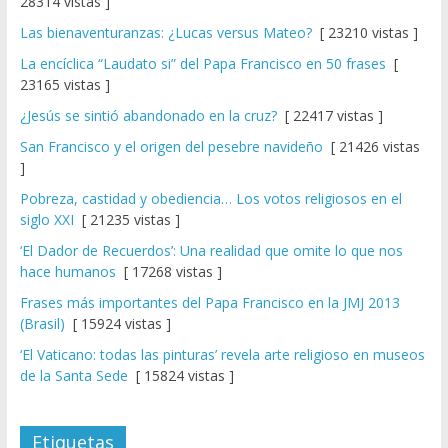
28314 vistas ]
Las bienaventuranzas: ¿Lucas versus Mateo?
[ 23210 vistas ]
La encíclica “Laudato si” del Papa Francisco en 50 frases
[
23165 vistas ]
¿Jesús se sintió abandonado en la cruz?
[ 22417 vistas ]
San Francisco y el origen del pesebre navideño
[ 21426 vistas
]
Pobreza, castidad y obediencia… Los votos religiosos en el
siglo XXI
[ 21235 vistas ]
‘El Dador de Recuerdos’: Una realidad que omite lo que nos
hace humanos
[ 17268 vistas ]
Frases más importantes del Papa Francisco en la JMJ 2013
(Brasil)
[ 15924 vistas ]
‘El Vaticano: todas las pinturas’ revela arte religioso en museos
de la Santa Sede
[ 15824 vistas ]
Etiquetas