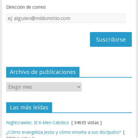
o
b
Dirección de correo
k
e
Dirección
C
de
h
correo
a
n
n
el
Archivo de publicaciones
Las más leídas
Nightcrawler, El X-Men Católico
[ 34635 vistas ]
¿Cómo evangeliza Jesús y cómo enseña a sus discípulos?
[