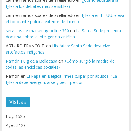
carmen ramos suarez de avellanedo
en
¿Cómo abordará la
Iglesia los debates más sensibles?
carmen ramos suarez de avellanedo
en
Iglesia en EE.UU. eleva
el tono ante política exterior de Trump
servicios de marketing online 360
en
La Santa Sede presenta
doctrina sobre la inteligencia artificial
ARTURO FRANCO T.
en
Histórico: Santa Sede devuelve
artefactos indígenas
Ramón Puig dela Bellacasa
en
¿Cómo surgió la madre de
todas las encíclicas sociales?
Ramón
en
El Papa en Bélgica, “mea culpa” por abusos: “La
Iglesia debe avergonzarse y pedir perdón”
Visitas
Hoy: 1525
Ayer: 3129