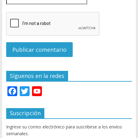
Síguenos en la redes
F
T
Y
ac
w
o
e
itt
u
Suscripción
b
er
T
Ingrese su correo electrónico para suscribirse a los envíos
o
u
semanales.