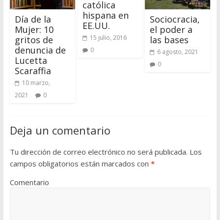
católica
hispana en
Día de la
Sociocracia,
EE.UU.
Mujer: 10
el poder a
15 julio, 2016
gritos de
las bases
denuncia de
0
6 agosto, 2021
Lucetta
0
Scaraffia
10 marzo,
2021
0
Deja un comentario
Tu dirección de correo electrónico no será publicada.
Los
campos obligatorios están marcados con
*
Comentario