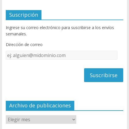
ac
w
o
e
itt
u
Suscripción
b
er
T
Ingrese su correo electrónico para suscribirse a los envíos
o
u
semanales.
o
b
Dirección de correo
k
e
Dirección
C
de
h
correo
a
n
n
el
Archivo de publicaciones