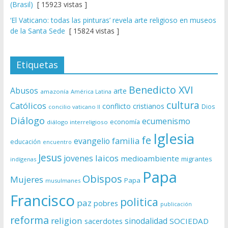
(Brasil)
[ 15923 vistas ]
‘El Vaticano: todas las pinturas’ revela arte religioso en museos
de la Santa Sede
[ 15824 vistas ]
Etiquetas
Benedicto XVI
Abusos
arte
amazonía
América Latina
cultura
Católicos
conflicto
cristianos
Dios
concilio vaticano II
Diálogo
ecumenismo
economía
diálogo interreligioso
Iglesia
fe
evangelio
familia
educación
encuentro
Jesus
laicos
jovenes
medioambiente
migrantes
indígenas
Papa
Obispos
Mujeres
Papa
musulmanes
Francisco
politica
paz
pobres
publicación
reforma
religion
sinodalidad
sacerdotes
SOCIEDAD