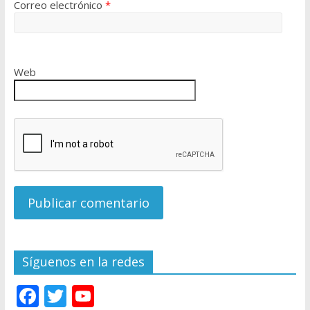
Correo electrónico
*
Web
Síguenos en la redes
F
T
Y