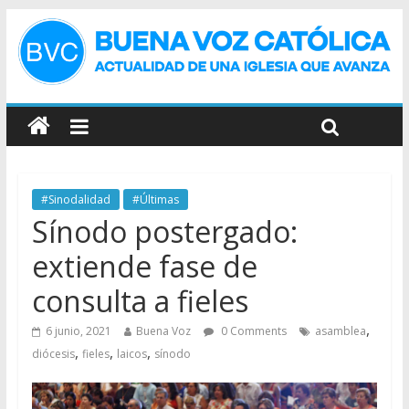
#Sinodalidad
#Últimas
Sínodo postergado:
extiende fase de
consulta a fieles
,
6 junio, 2021
Buena Voz
0 Comments
asamblea
,
,
,
diócesis
fieles
laicos
sínodo