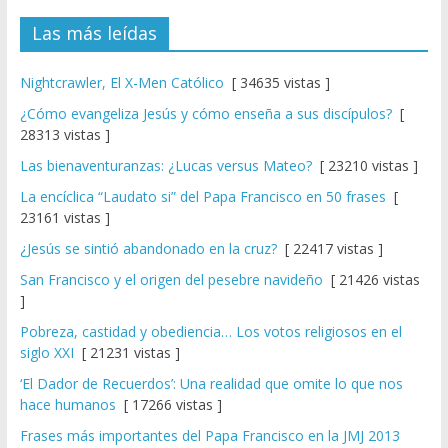
Las más leídas
Nightcrawler, El X-Men Católico
[ 34635 vistas ]
¿Cómo evangeliza Jesús y cómo enseña a sus discípulos?
[
28313 vistas ]
Las bienaventuranzas: ¿Lucas versus Mateo?
[ 23210 vistas ]
La encíclica “Laudato si” del Papa Francisco en 50 frases
[
23161 vistas ]
¿Jesús se sintió abandonado en la cruz?
[ 22417 vistas ]
San Francisco y el origen del pesebre navideño
[ 21426 vistas
]
Pobreza, castidad y obediencia… Los votos religiosos en el
siglo XXI
[ 21231 vistas ]
‘El Dador de Recuerdos’: Una realidad que omite lo que nos
hace humanos
[ 17266 vistas ]
Frases más importantes del Papa Francisco en la JMJ 2013