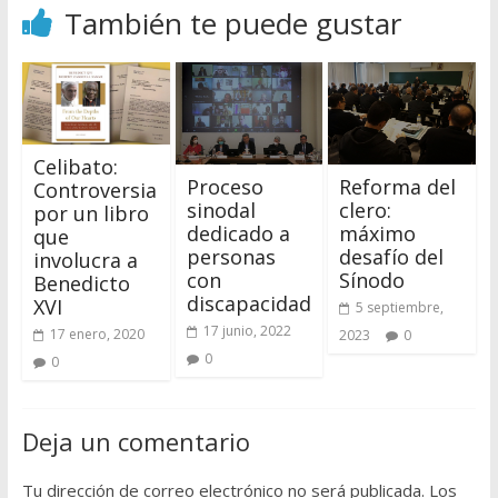
También te puede gustar
Celibato:
Proceso
Reforma del
Controversia
sinodal
clero:
por un libro
dedicado a
máximo
que
personas
desafío del
involucra a
con
Sínodo
Benedicto
discapacidad
XVI
5 septiembre,
17 junio, 2022
17 enero, 2020
2023
0
0
0
Deja un comentario
Tu dirección de correo electrónico no será publicada.
Los