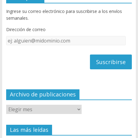
b
er
T
Ingrese su correo electrónico para suscribirse a los envíos
o
u
semanales.
o
b
Dirección de correo
k
e
Dirección
C
de
h
correo
a
n
n
el
Archivo de publicaciones
Las más leídas