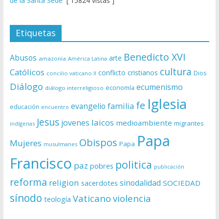
de la Santa Sede
[ 15824 vistas ]
Etiquetas
Benedicto XVI
Abusos
arte
amazonía
América Latina
cultura
Católicos
conflicto
cristianos
Dios
concilio vaticano II
Diálogo
ecumenismo
economía
diálogo interreligioso
Iglesia
fe
evangelio
familia
educación
encuentro
Jesus
laicos
jovenes
medioambiente
migrantes
indígenas
Papa
Obispos
Mujeres
Papa
musulmanes
Francisco
politica
paz
pobres
publicación
reforma
religion
sinodalidad
sacerdotes
SOCIEDAD
sínodo
Vaticano
violencia
teología