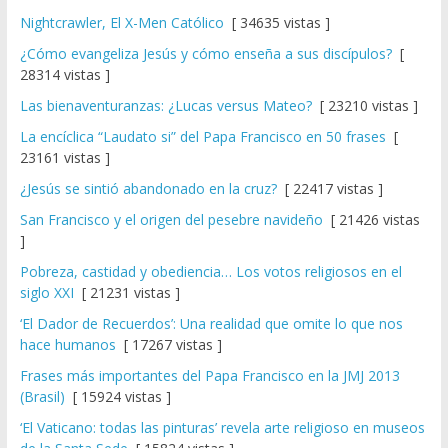
Nightcrawler, El X-Men Católico
[ 34635 vistas ]
¿Cómo evangeliza Jesús y cómo enseña a sus discípulos?
[
28314 vistas ]
Las bienaventuranzas: ¿Lucas versus Mateo?
[ 23210 vistas ]
La encíclica “Laudato si” del Papa Francisco en 50 frases
[
23161 vistas ]
¿Jesús se sintió abandonado en la cruz?
[ 22417 vistas ]
San Francisco y el origen del pesebre navideño
[ 21426 vistas
]
Pobreza, castidad y obediencia… Los votos religiosos en el
siglo XXI
[ 21231 vistas ]
‘El Dador de Recuerdos’: Una realidad que omite lo que nos
hace humanos
[ 17267 vistas ]
Frases más importantes del Papa Francisco en la JMJ 2013
(Brasil)
[ 15924 vistas ]
‘El Vaticano: todas las pinturas’ revela arte religioso en museos