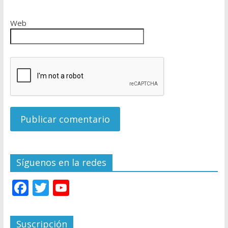
Web
Síguenos en la redes
F
T
Y
ac
w
o
e
itt
u
Suscripción