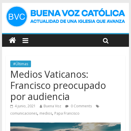
#Últimas
Medios Vaticanos:
Francisco preocupado
por audiencia
4 junio, 2021
Buena Voz
0 Comments
,
,
comunicaciones
medios
Papa Francisco