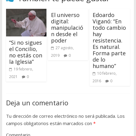
El universo
Edoardo
digital:
Viganó: “En
manipulació
todo cambio
n desde el
hay
poder
resistencia.
“Si no sigues
Es natural.
27 agosto,
el Concilio,
Forma parte
no estás con
2019
0
de lo
la Iglesia”
humano”
19 febrero,
10 febrero,
2021
0
2016
0
Deja un comentario
Tu dirección de correo electrónico no será publicada.
Los
campos obligatorios están marcados con
*
Comentario