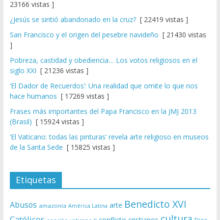
23166 vistas ]
¿Jesús se sintió abandonado en la cruz?
[ 22419 vistas ]
San Francisco y el origen del pesebre navideño
[ 21430 vistas
]
Pobreza, castidad y obediencia… Los votos religiosos en el
siglo XXI
[ 21236 vistas ]
‘El Dador de Recuerdos’: Una realidad que omite lo que nos
hace humanos
[ 17269 vistas ]
Frases más importantes del Papa Francisco en la JMJ 2013
(Brasil)
[ 15924 vistas ]
‘El Vaticano: todas las pinturas’ revela arte religioso en museos
de la Santa Sede
[ 15825 vistas ]
Etiquetas
Benedicto XVI
Abusos
arte
amazonía
América Latina
cultura
Católicos
conflicto
cristianos