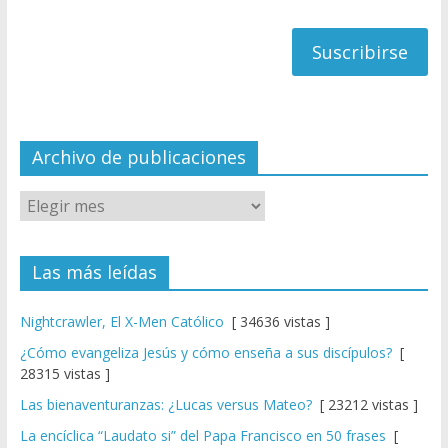
h
correo
a
n
n
el
Archivo de publicaciones
Las más leídas
Nightcrawler, El X-Men Católico
[ 34636 vistas ]
¿Cómo evangeliza Jesús y cómo enseña a sus discípulos?
[
28315 vistas ]
Las bienaventuranzas: ¿Lucas versus Mateo?
[ 23212 vistas ]
La encíclica “Laudato si” del Papa Francisco en 50 frases
[