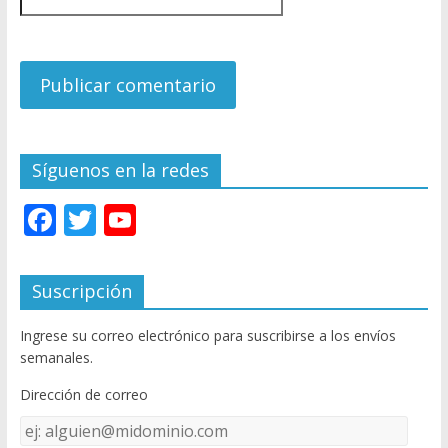
Síguenos en la redes
F
T
Y
ac
w
o
e
itt
u
Suscripción
b
er
T
Ingrese su correo electrónico para suscribirse a los envíos
o
u
semanales.
o
b
Dirección de correo
k
e
Dirección
C
de