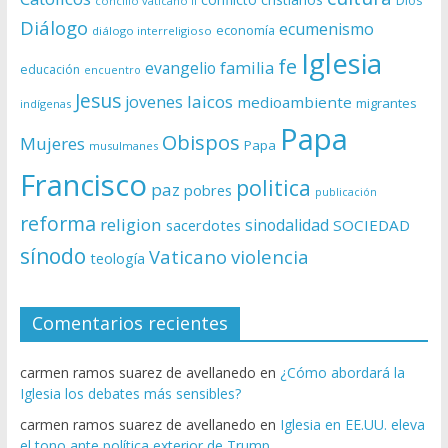
Dios
concilio vaticano II
Diálogo
ecumenismo
economía
diálogo interreligioso
Iglesia
fe
evangelio
familia
educación
encuentro
Jesus
laicos
jovenes
medioambiente
migrantes
indígenas
Papa
Obispos
Mujeres
Papa
musulmanes
Francisco
politica
paz
pobres
publicación
reforma
religion
sinodalidad
sacerdotes
SOCIEDAD
sínodo
Vaticano
violencia
teología
Comentarios recientes
carmen ramos suarez de avellanedo
en
¿Cómo abordará la
Iglesia los debates más sensibles?
carmen ramos suarez de avellanedo
en
Iglesia en EE.UU. eleva
el tono ante política exterior de Trump