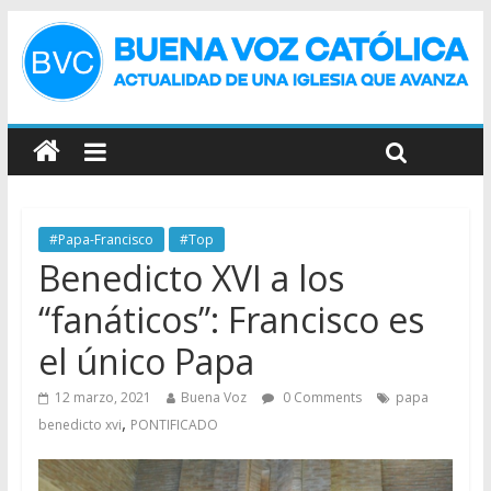
#Papa-Francisco
#Top
Benedicto XVI a los
“fanáticos”: Francisco es
el único Papa
12 marzo, 2021
Buena Voz
0 Comments
papa
,
benedicto xvi
PONTIFICADO