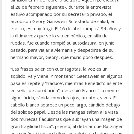
el 28 de febrero siguiente-, durante la entrevista
estuvo acompañado por su secretario privado, el
arzobispo Georg Ganswein. Su estado de salud, en
efecto, es muy frágil. El 16 de abril cumplirá 94 años y
la última vez que se lo vio en público, en silla de
ruedas, fue cuando rompió su autoclasura, en junio
pasado, para viajar a Alemania y despedirse de su
hermano mayor, Georg, que murió poco después.
“Las frases salen con cuentagotas, la voz es un
soplido, va y viene. Y monseñor Gaenswein en algunos
pasajes repite y ‘traduce’, mientras Benedicto asiente
en señal de aprobación”, describió Franco. “La mente
sigue lúcida, rápida como los ojos, atentos, vivos. El
cabello blanco aparece un poco largo, cándido debajo
del solideo papal. Desde las mangas saltan a la vista
dos muñecas flaquísimas que subrayan una imagen de
gran fragilidad física”, precisó, al detallar que Ratzinger
en la muñeca izquierda lleva un reloj y en la derecha un