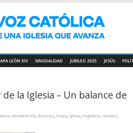
PAPA LEÓN XIV
SINODALIDAD
JUBILEO 2025
JESÚS
POLÍ
 de la Iglesia – Un balance de
,
,
,
,
,
,
,
alance
Benedicto XVI
discursos
frases
Iglesia
magisterio
servidor