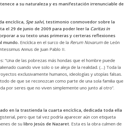
rtenece a su naturaleza y es manifestación irrenunciable de
a encíclica,
Spe salvi
, testimonio conmovedor sobre la
a el 29 de junio de 2009 para poder leer la
Caritas in
corporar a su texto unas primeras y certeras reflexiones
al mundo.
Encíclica en el surco de la
Rerum Novarum
de León
entessimus Annus de Juan Pablo II.
ses: “Una de las pobrezas más hondas que el hombre puede
lienado cuando vive solo o se aleja de la realidad. (…) Toda la
oyectos exclusivamente humanos, ideologías y utopías falsas.
 todo de que se reconozcan como parte de una sola familia que
da por seres que no viven simplemente uno junto al otro”.
do en la trastienda la cuarta encíclica, dedicada toda ella
gisterial, pero que tal vez podría aparecer aún con etiqueta
úmenes de su
libro Jesús de Nazaret
. Esta es la obra culmen de