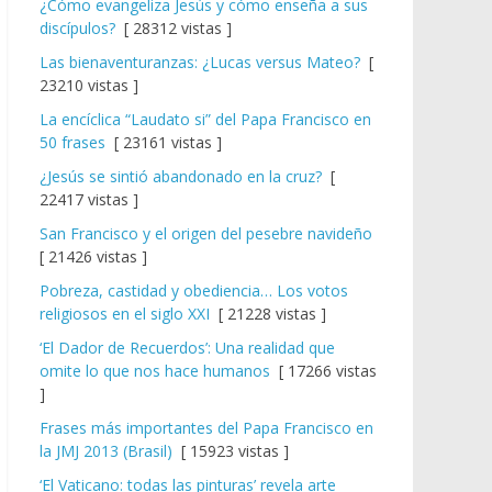
¿Cómo evangeliza Jesús y cómo enseña a sus
discípulos?
[ 28312 vistas ]
Las bienaventuranzas: ¿Lucas versus Mateo?
[
23210 vistas ]
La encíclica “Laudato si” del Papa Francisco en
50 frases
[ 23161 vistas ]
¿Jesús se sintió abandonado en la cruz?
[
22417 vistas ]
San Francisco y el origen del pesebre navideño
[ 21426 vistas ]
Pobreza, castidad y obediencia… Los votos
religiosos en el siglo XXI
[ 21228 vistas ]
‘El Dador de Recuerdos’: Una realidad que
omite lo que nos hace humanos
[ 17266 vistas
]
Frases más importantes del Papa Francisco en
la JMJ 2013 (Brasil)
[ 15923 vistas ]
‘El Vaticano: todas las pinturas’ revela arte