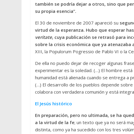
también se podría dejar a otros, sino que pe
su propia esencia”.
El 30 de noviembre de 2007 apareció su
segund
virtud de la esperanza. Hubo que esperar hast
veritate
, cuya publicación se retrasó para in
sobre la crisis económica que ya atenazaba 
XIII, la Populorum Pogressio de Pablo VI o la C
De ella no puedo dejar de recoger algunas fra
experimentar es la soledad. (…) El hombre está a
humanidad está alienada cuando se entrega a pr
(…) El desarrollo de los pueblos depende sobre
colabora con verdadera comunión y está integra
El Jesús histórico
En preparación, pero no ultimada, se ha queda
a la virtud de la fe
; un texto que ya no será ma
distinta, como ya ha sucedido con los tres vol