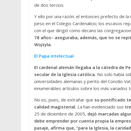
de dos tercios.
Y ello por una razón: el entonces prefecto de l
peso en el Colegio Cardenalicio; los escasos re
con el que dirigió como decano las congregacion
78 años– aseguraba, además, que no se repiti
Wojtyla.
El Papa intelectual
El cardenal alemán llegaba a la cátedra de Pe
secular de la Iglesia católica.
No solo había sid
universidades alemanas y perito del Concilio Vati
innumerables artículos sobre los más variados 
No es, pues, de extrañar que
su pontificado t
calidad magisterial.
La han evidenciado sus
tre
25 de diciembre de 2005,
dejó marcadas alguna
debe emprender por cuenta propia la empresa 
pasaje, afirma que, “para la Iglesia, la carid