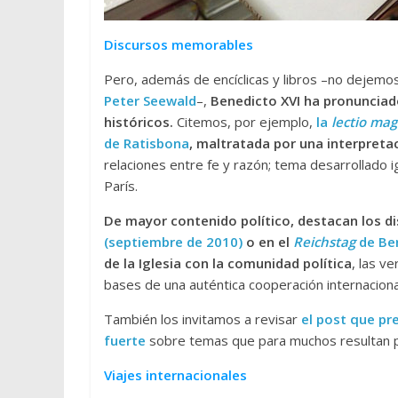
Discursos memorables
Pero, además de encíclicas y libros –no dejemo
Peter Seewald
–,
Benedicto XVI ha pronunciad
históricos.
Citemos, por ejemplo,
la
lectio magi
de Ratisbona
, maltratada por una interpreta
relaciones entre fe y razón; tema desarrollado
París.
De mayor contenido político, destacan los d
(septiembre de 2010)
o en el
Reichstag
de Ber
de la Iglesia con la comunidad política
, las v
bases de una auténtica cooperación internacional
También los invitamos a revisar
el post que pr
fuerte
sobre temas que para muchos resultan 
Viajes internacionales