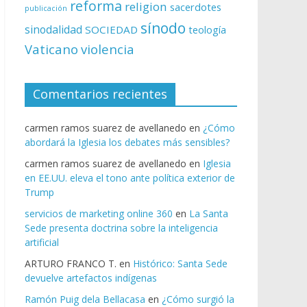
reforma
religion
sacerdotes
publicación
sínodo
sinodalidad
SOCIEDAD
teología
Vaticano
violencia
Comentarios recientes
carmen ramos suarez de avellanedo
en
¿Cómo
abordará la Iglesia los debates más sensibles?
carmen ramos suarez de avellanedo
en
Iglesia
en EE.UU. eleva el tono ante política exterior de
Trump
servicios de marketing online 360
en
La Santa
Sede presenta doctrina sobre la inteligencia
artificial
ARTURO FRANCO T.
en
Histórico: Santa Sede
devuelve artefactos indígenas
Ramón Puig dela Bellacasa
en
¿Cómo surgió la