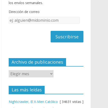
o
u
los envíos semanales.
o
b
Dirección de correo
k
e
Dirección
C
de
h
correo
a
n
n
el
Archivo de publicaciones
Las más leídas
Nightcrawler, El X-Men Católico
[ 34631 vistas ]