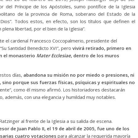
or del Príncipe de los Apóstoles, sumo pontífice de la Iglesia
opolitano de la provincia de Roma, soberano del Estado de la
 Dios”. Todos estos, en efecto, son los títulos que definen el
lena libertad, por el bien de la Iglesia”.
te el cardenal Francesco Coccopalmerio, presidente del
, “Su Santidad Benedicto XVI”, pero
vivirá retirado, primero en
en el monasterio
Mater Ecclesiae
, dentro de los muros
estos días,
abandona su misión no por miedo o presiones, ni
sino porque sus fuerzas físicas, psíquicas y espirituales no
ente”, como él mismo afirmó. Los historiadores destacarán
do, además, con una elegancia y humildad muy notables.
Ratzinger al frente de la Iglesia a su salida de escena.
esor de Juan Pablo II, el 19 de abril de 2005, fue uno de los
esarias cuatro votaciones
para alcanzar la requerida mayoría