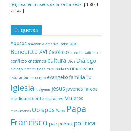
religioso en museos de la Santa Sede
[ 15824
vistas ]
Etiquetas
Abusos
arte
amazonía
América Latina
Benedicto XVI
Católicos
concilio vaticano II
cultura
Diálogo
conflicto
cristianos
Dios
ecumenismo
economía
diálogo interreligioso
fe
evangelio
familia
educación
encuentro
Iglesia
Jesus
laicos
jovenes
indígenas
Mujeres
medioambiente
migrantes
Papa
Obispos
Papa
musulmanes
Francisco
politica
paz
pobres