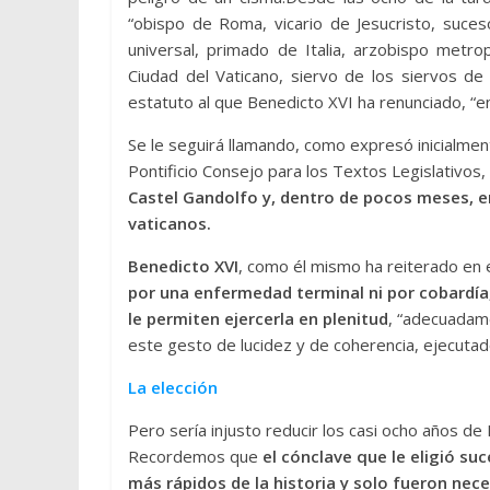
“obispo de Roma, vicario de Jesucristo, suces
universal, primado de Italia, arzobispo metr
Ciudad del Vaticano, siervo de los siervos de
estatuto al que Benedicto XVI ha renunciado, “en p
Se le seguirá llamando, como expresó inicialmen
Pontificio Consejo para los Textos Legislativos
Castel Gandolfo y, dentro de pocos meses, 
vaticanos.
Benedicto XVI
, como él mismo ha reiterado en 
por una enfermedad terminal ni por cobardía, 
le permiten ejercerla en plenitud
, “adecuadam
este gesto de lucidez y de coherencia, ejecuta
La elección
Pero sería injusto reducir los casi ocho años de 
Recordemos que
el cónclave que le eligió suc
más rápidos de la historia y solo fueron nec