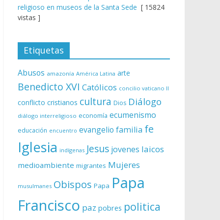
religioso en museos de la Santa Sede
[ 15824
vistas ]
Etiquetas
Abusos
arte
amazonía
América Latina
Benedicto XVI
Católicos
concilio vaticano II
cultura
Diálogo
conflicto
cristianos
Dios
ecumenismo
economía
diálogo interreligioso
fe
evangelio
familia
educación
encuentro
Iglesia
Jesus
laicos
jovenes
indígenas
Mujeres
medioambiente
migrantes
Papa
Obispos
Papa
musulmanes
Francisco
politica
paz
pobres