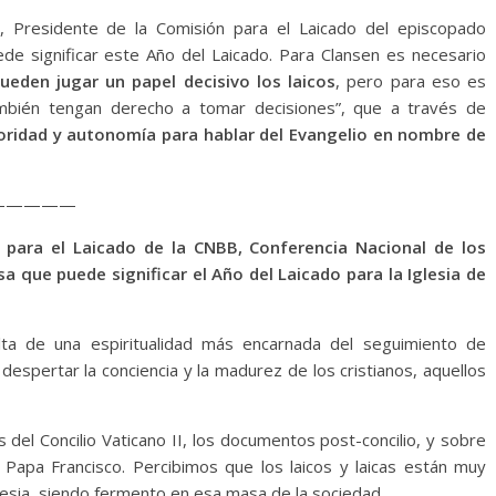
, Presidente de la Comisión para el Laicado del episcopado
uede significar este Año del Laicado. Para Clansen es necesario
ueden jugar un papel decisivo los laicos
, pero para eso es
también tengan derecho a tomar decisiones”, que a través de
oridad y autonomía para hablar del Evangelio en nombre de
—————
 para el Laicado de la CNBB, Conferencia Nacional de los
a que puede significar el Año del Laicado para la Iglesia de
ta de una espiritualidad más encarnada del seguimiento de
despertar la conciencia y la madurez de los cristianos, aquellos
s del Concilio Vaticano II, los documentos post-concilio, y sobre
l Papa Francisco. Percibimos que los laicos y laicas están muy
glesia, siendo fermento en esa masa de la sociedad.