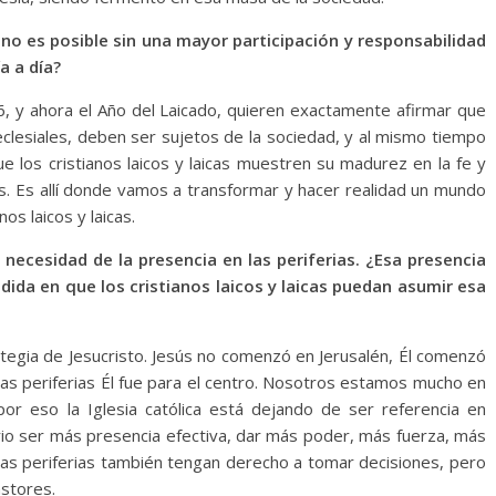
 no es posible sin una mayor participación y responsabilidad
ía a día?
 y ahora el Año del Laicado, quieren exactamente afirmar que
 eclesiales, deben ser sujetos de la sociedad, y al mismo tiempo
e los cristianos laicos y laicas muestren su madurez en la fe y
s. Es allí donde vamos a transformar y hacer realidad un mundo
os laicos y laicas.
necesidad de la presencia en las periferias. ¿Esa presencia
medida en que los cristianos laicos y laicas puedan asumir esa
ategia de Jesucristo. Jesús no comenzó en Jerusalén, Él comenzó
e las periferias Él fue para el centro. Nosotros estamos mucho en
por eso la Iglesia católica está dejando de ser referencia en
rio ser más presencia efectiva, dar más poder, más fuerza, más
n las periferias también tengan derecho a tomar decisiones, pero
astores.