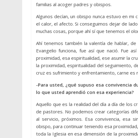
familias al acoger padres y obispos.
Algunos decían, un obispo nunca estuvo en mi c
el calor, el afecto. Si conseguimos dejar de la
muchas cosas, porque ahí sí que tenemos el olor
Ahí tenemos también la valentía de hablar, de d
Evangelio funciona, fue así que nació. Fue as
proximidad, esa espiritualidad, ese asumir la cr
la proximidad, espiritualidad del seguimiento, d
cruz es sufrimiento y enfrentamiento, carne es r
-Para usted, ¿qué supuso esa convivencia d
lo que usted aprendió con esa experiencia?
Aquello que es la realidad del día a día de los c
de pastores. No podemos crear categorías dif
al servicio, próximos. Esa convivencia, esa si
obispo, para continuar teniendo esa proximidad
toda la Iglesia en esa dimensión de la proxim