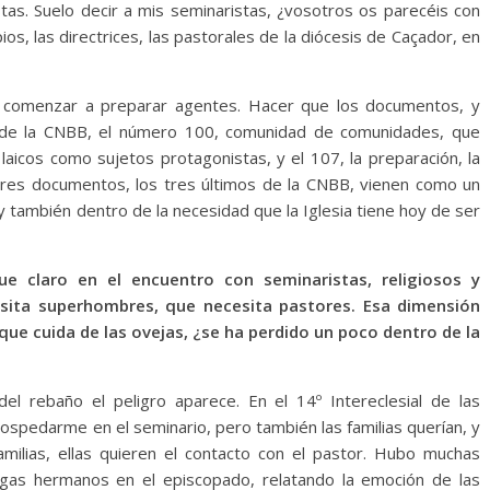
stas. Suelo decir a mis seminaristas, ¿vosotros os parecéis con
os, las directrices, las pastorales de la diócesis de Caçador, en
, comenzar a preparar agentes. Hacer que los documentos, y
s de la CNBB, el número 100, comunidad de comunidades, que
 laicos como sujetos protagonistas, y el 107, la preparación, la
sos tres documentos, los tres últimos de la CNBB, vienen como un
 también dentro de la necesidad que la Iglesia tiene hoy de ser
fue claro en el encuentro con seminaristas, religiosos y
esita superhombres, que necesita pastores. Esa dimensión
que cuida de las ovejas, ¿se ha perdido un poco dentro de la
el rebaño el peligro aparece. En el 14º Intereclesial de las
hospedarme en el seminario, pero también las familias querían, y
milias, ellas quieren el contacto con el pastor. Hubo muchas
gas hermanos en el episcopado, relatando la emoción de las