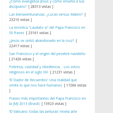
¿Cómo evangeliza Jesús y cómo enseña a sus
discípulos?
[ 28313 vistas ]
Las bienaventuranzas: ¿Lucas versus Mateo?
[
23210 vistas ]
La encíclica “Laudato si” del Papa Francisco en
50 frases
[ 23161 vistas ]
¿Jesús se sintió abandonado en la cruz?
[
22417 vistas ]
San Francisco y el origen del pesebre navideño
[ 21426 vistas ]
Pobreza, castidad y obediencia… Los votos
religiosos en el siglo XXI
[ 21231 vistas ]
‘El Dador de Recuerdos’: Una realidad que
omite lo que nos hace humanos
[ 17266 vistas
]
Frases más importantes del Papa Francisco en
la JMJ 2013 (Brasil)
[ 15923 vistas ]
‘El Vaticano: todas las pinturas’ revela arte