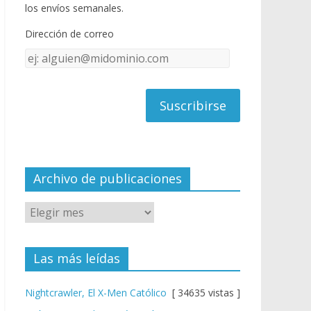
o
u
los envíos semanales.
o
b
Dirección de correo
k
e
Dirección
C
de
h
correo
a
n
n
el
Archivo de publicaciones
Las más leídas
Nightcrawler, El X-Men Católico
[ 34635 vistas ]