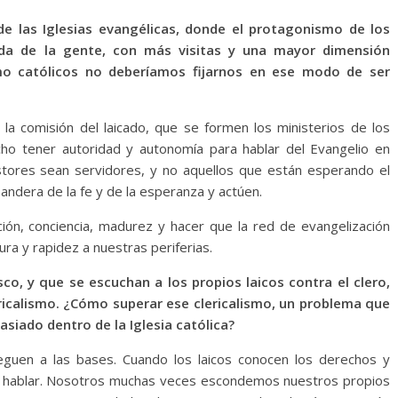
 de las Iglesias evangélicas, donde el protagonismo de los
ida de la gente, con más visitas y una mayor dimensión
mo católicos no deberíamos fijarnos en ese modo de ser
 la comisión del laicado, que se formen los ministerios de los
cho tener autoridad y autonomía para hablar del Evangelio en
stores sean servidores, y no aquellos que están esperando el
 bandera de la fe y de la esperanza y actúen.
ción, conciencia, madurez y hacer que la red de evangelización
ra y rapidez a nuestras periferias.
sco, y que se escuchan a los propios laicos contra el clero,
ericalismo. ¿Cómo superar ese clericalismo, un problema que
siado dentro de la Iglesia católica?
eguen a las bases. Cuando los laicos conocen los derechos y
 de hablar. Nosotros muchas veces escondemos nuestros propios