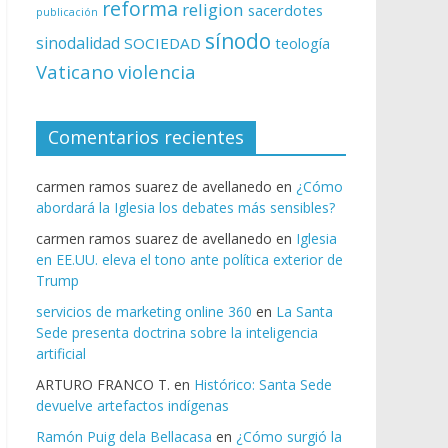
reforma
religion
sacerdotes
publicación
sínodo
sinodalidad
SOCIEDAD
teología
Vaticano
violencia
Comentarios recientes
carmen ramos suarez de avellanedo
en
¿Cómo
abordará la Iglesia los debates más sensibles?
carmen ramos suarez de avellanedo
en
Iglesia
en EE.UU. eleva el tono ante política exterior de
Trump
servicios de marketing online 360
en
La Santa
Sede presenta doctrina sobre la inteligencia
artificial
ARTURO FRANCO T.
en
Histórico: Santa Sede
devuelve artefactos indígenas
Ramón Puig dela Bellacasa
en
¿Cómo surgió la