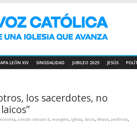
PAPA LEÓN XIV
SINODALIDAD
JUBILEO 2025
JESÚS
POLÍ
tros, los sacerdotes, no
laicos”
,
,
,
,
,
,
,
utonomía
concilio vaticano II
evangelio
Iglesia
laicos
Mision
periferias