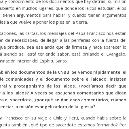
cia y conocimiento de los documentos que hay detrás, su misión
ubierto en muchos lugares, que donde los laicos estudian, ellos
llos tienen argumentos para hablar, y cuando tienen argumentos
esia que vuelve a poner los pies en la tierra.
aciones, las cartas, los mensajes del Papa Francisco nos están
n de necesidades, de llegar a las periferias con la fuerza del
 que produce, sea ese ancla que da firmeza y hace aparecer lo
á siendo sal, está teniendo sabor, está brillando el Evangelio,
inación interior del Espíritu Santo.
bién los documentos de la CNBB. Se vemos rápidamente, el
e comunidades y el documento sobre el laicado, insisten
ral y protagonismo de los laicos. ¿Podríamos decir que
 a los laicos? A veces se escuchan comentarios que dicen
tra el sacerdote, ¿por qué se dan esos comentarios, cuando
enciar la misión evangelizadora de la Iglesia?
 Francisco en su viaje a Chile y Perú, cuando habla sobre la
regunta también ¿qué tipo de sacerdote estamos formando? Por