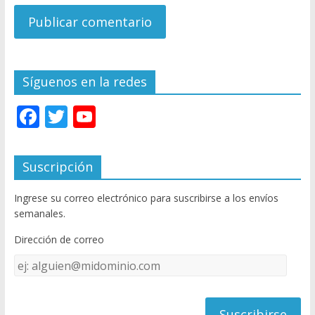
Síguenos en la redes
F
T
Y
ac
w
o
e
itt
u
Suscripción
b
er
T
Ingrese su correo electrónico para suscribirse a los envíos
o
u
semanales.
o
b
Dirección de correo
k
e
Dirección
C
de
h
correo