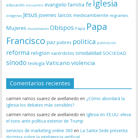
Iglesia
fe
evangelio
familia
educación
encuentro
Jesus
laicos
jovenes
medioambiente
migrantes
indígenas
Papa
Obispos
Mujeres
Papa
musulmanes
Francisco
politica
paz
pobres
publicación
reforma
religion
sinodalidad
sacerdotes
SOCIEDAD
sínodo
Vaticano
violencia
teología
Comentarios recientes
carmen ramos suarez de avellanedo
en
¿Cómo abordará la
Iglesia los debates más sensibles?
carmen ramos suarez de avellanedo
en
Iglesia en EE.UU. eleva
el tono ante política exterior de Trump
servicios de marketing online 360
en
La Santa Sede presenta
doctrina sobre la inteligencia artificial