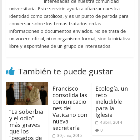
interesadas de nuestra comunidad
universitaria. Este servicio ayuda a afianzar nuestra
identidad como católicos, y es un punto de partida para
conversar sobre los temas tratados en las
informaciones o documentos enviados. No se trata de
un vocero oficial, ni un organismo formal, sino la iniciativa
libre y espontánea de un grupo de interesados.
También te puede gustar
Francisco
Ecología, un
consolida las
reto
comunicacio
ineludible
nes del
para la
“La soberbia
Vaticano con
Iglesia
y el odio”
nueva
4 abril, 2014
más graves
secretaría
que los
0
30 junio, 2015
“pecados de