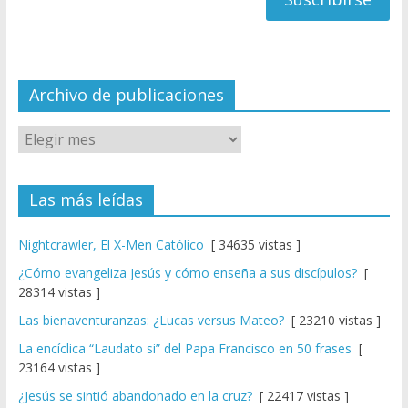
a
n
n
el
Archivo de publicaciones
Las más leídas
Nightcrawler, El X-Men Católico
[ 34635 vistas ]
¿Cómo evangeliza Jesús y cómo enseña a sus discípulos?
[
28314 vistas ]
Las bienaventuranzas: ¿Lucas versus Mateo?
[ 23210 vistas ]
La encíclica “Laudato si” del Papa Francisco en 50 frases
[
23164 vistas ]
¿Jesús se sintió abandonado en la cruz?
[ 22417 vistas ]