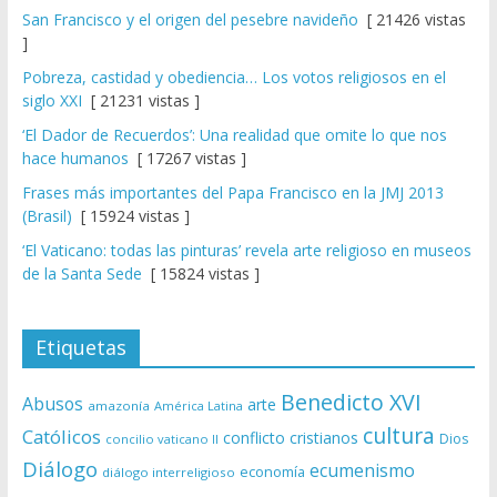
San Francisco y el origen del pesebre navideño
[ 21426 vistas
]
Pobreza, castidad y obediencia… Los votos religiosos en el
siglo XXI
[ 21231 vistas ]
‘El Dador de Recuerdos’: Una realidad que omite lo que nos
hace humanos
[ 17267 vistas ]
Frases más importantes del Papa Francisco en la JMJ 2013
(Brasil)
[ 15924 vistas ]
‘El Vaticano: todas las pinturas’ revela arte religioso en museos
de la Santa Sede
[ 15824 vistas ]
Etiquetas
Benedicto XVI
Abusos
arte
amazonía
América Latina
cultura
Católicos
conflicto
cristianos
Dios
concilio vaticano II
Diálogo
ecumenismo
economía
diálogo interreligioso