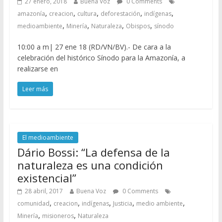
27 enero, 2018
Buena Voz
0 Comments
,
,
,
,
,
amazonía
creacion
cultura
deforestación
indígenas
,
,
,
,
medioambiente
Minería
Naturaleza
Obispos
sínodo
10:00 a m| 27 ene 18 (RD/VN/BV).- De cara a la
celebración del histórico Sínodo para la Amazonía, a
realizarse en
Leer más
El medioambiente
Dário Bossi: “La defensa de la
naturaleza es una condición
existencial”
28 abril, 2017
Buena Voz
0 Comments
,
,
,
,
,
comunidad
creacion
indígenas
Justicia
medio ambiente
,
,
Minería
misioneros
Naturaleza