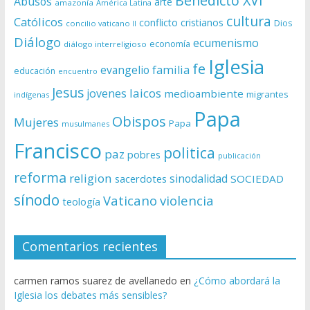
Benedicto XVI
Abusos
arte
amazonía
América Latina
cultura
Católicos
conflicto
cristianos
Dios
concilio vaticano II
Diálogo
ecumenismo
economía
diálogo interreligioso
Iglesia
fe
evangelio
familia
educación
encuentro
Jesus
laicos
jovenes
medioambiente
migrantes
indígenas
Papa
Obispos
Mujeres
Papa
musulmanes
Francisco
politica
paz
pobres
publicación
reforma
religion
sinodalidad
sacerdotes
SOCIEDAD
sínodo
Vaticano
violencia
teología
Comentarios recientes
carmen ramos suarez de avellanedo
en
¿Cómo abordará la
Iglesia los debates más sensibles?