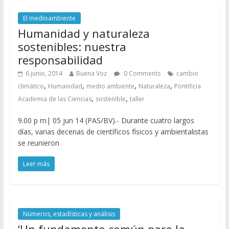
El medioambiente
Humanidad y naturaleza
sostenibles: nuestra
responsabilidad
6 junio, 2014
Buena Voz
0 Comments
cambio
,
,
,
,
climático
Humanidad
medio ambiente
Naturaleza
Pontificia
,
,
Academia de las Ciencias
sostenible
taller
9.00 p m| 05 jun 14 (PAS/BV).- Durante cuatro largos
días, varias decenas de científicos físicos y ambientalistas
se reunieron
Leer más
Números, estadísticas y análisis
‘Un fundamento común para la