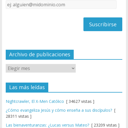
Dirección
C
de
h
correo
a
n
n
el
Archivo de publicaciones
Las más leídas
Nightcrawler, El X-Men Católico
[ 34627 vistas ]
¿Cómo evangeliza Jesús y cómo enseña a sus discípulos?
[
28311 vistas ]
Las bienaventuranzas: ¿Lucas versus Mateo?
[ 23209 vistas ]