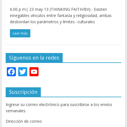
6.00 p m| 23 may 13 (THINKING FAITH/BV).- Existen
innegables vínculos entre fantasía y religiosidad, ambas
desbordan los parámetros y límites -culturales
Leer más
Síguenos en la redes
F
T
Y
ac
w
o
e
itt
u
Suscripción
b
er
T
Ingrese su correo electrónico para suscribirse a los envíos
o
u
semanales.
o
b
Dirección de correo
k
e