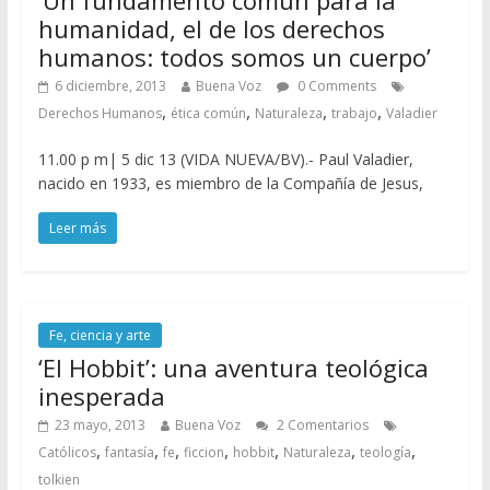
humanidad, el de los derechos
humanos: todos somos un cuerpo’
6 diciembre, 2013
Buena Voz
0 Comments
,
,
,
,
Derechos Humanos
ética común
Naturaleza
trabajo
Valadier
11.00 p m| 5 dic 13 (VIDA NUEVA/BV).- Paul Valadier,
nacido en 1933, es miembro de la Compañía de Jesus,
Leer más
Fe, ciencia y arte
‘El Hobbit’: una aventura teológica
inesperada
23 mayo, 2013
Buena Voz
2 Comentarios
,
,
,
,
,
,
,
Católicos
fantasía
fe
ficcion
hobbit
Naturaleza
teología
tolkien