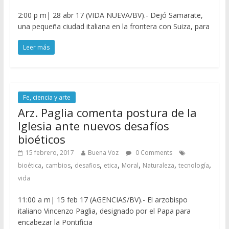
2:00 p m| 28 abr 17 (VIDA NUEVA/BV).- Dejó Samarate,
una pequeña ciudad italiana en la frontera con Suiza, para
Leer más
Fe, ciencia y arte
Arz. Paglia comenta postura de la
Iglesia ante nuevos desafíos
bioéticos
15 febrero, 2017
Buena Voz
0 Comments
,
,
,
,
,
,
,
bioética
cambios
desafios
etica
Moral
Naturaleza
tecnología
vida
11:00 a m| 15 feb 17 (AGENCIAS/BV).- El arzobispo
italiano Vincenzo Paglia, designado por el Papa para
encabezar la Pontificia