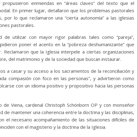
A” propusieron enmiendas en “áreas claves” del texto que el
inodal. En primer lugar, detallaron que los problemas pastorales
s, por lo que reclamaron una “cierta autonomía” a las iglesias
iones pastorales.
d de utilizar con mayor rigor palabras tales como “pareja”,
n pidieron poner el acento en la “pobreza deshumanizante” que
ar. Reclamaron que la Iglesia interpele a ciertas organizaciones
re, del matrimonio y de la sociedad que buscan instaurar.
tos a casar y su acceso a los sacramentos de la reconciliación y
ovada compasión con foco en las personas”, y advirtieron como
volcarse con un idioma positivo y propositivo hacia las personas
spo de Viena, cardenal Christoph Schönborn OP y con monseñor
 de mantener una coherencia entre la doctrina y las disciplinas,
ron el necesario acompañamiento de las situaciones difíciles de
ciden con el magisterio y la doctrina de la Iglesia.