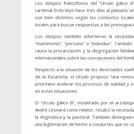
Los obispos francófonos del “círculo gálico 
cardenal Ërdo leyó hace tres días al plenario s
son bien distintos según los contextos locale
locales para buscar respuestas a las preocupac
Los obispos también advirtieron la necesida
“matrimonio”, “persona” o “individuo”. Tambié
causa la precarización y la disgregación famili
internacionales sobre las concepciones del homb
Respecto a la situación de los divorciados vuel
de la Eucaristía, el círculo propuso “una ren
prioritario acelerar los procesos de nulidad y 
en estas situaciones.
El “círculo gálico B”, moderado por el arzobi
André Léonard como relator, recalcó la necesidad
la dogmática y la pastoral. También distinguie
una legitimación de hecho a conductas que no coin