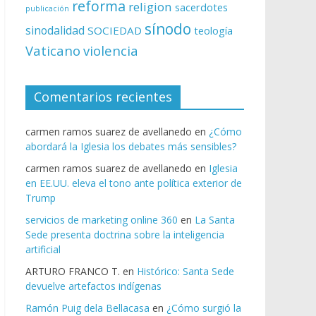
reforma
religion
sacerdotes
publicación
sínodo
sinodalidad
SOCIEDAD
teología
Vaticano
violencia
Comentarios recientes
carmen ramos suarez de avellanedo
en
¿Cómo
abordará la Iglesia los debates más sensibles?
carmen ramos suarez de avellanedo
en
Iglesia
en EE.UU. eleva el tono ante política exterior de
Trump
servicios de marketing online 360
en
La Santa
Sede presenta doctrina sobre la inteligencia
artificial
ARTURO FRANCO T.
en
Histórico: Santa Sede
devuelve artefactos indígenas
Ramón Puig dela Bellacasa
en
¿Cómo surgió la