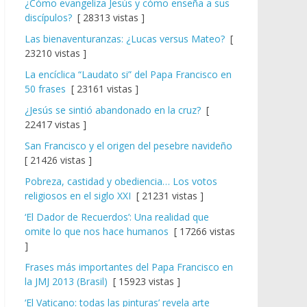
¿Cómo evangeliza Jesús y cómo enseña a sus
discípulos?
[ 28313 vistas ]
Las bienaventuranzas: ¿Lucas versus Mateo?
[
23210 vistas ]
La encíclica “Laudato si” del Papa Francisco en
50 frases
[ 23161 vistas ]
¿Jesús se sintió abandonado en la cruz?
[
22417 vistas ]
San Francisco y el origen del pesebre navideño
[ 21426 vistas ]
Pobreza, castidad y obediencia… Los votos
religiosos en el siglo XXI
[ 21231 vistas ]
‘El Dador de Recuerdos’: Una realidad que
omite lo que nos hace humanos
[ 17266 vistas
]
Frases más importantes del Papa Francisco en
la JMJ 2013 (Brasil)
[ 15923 vistas ]
‘El Vaticano: todas las pinturas’ revela arte