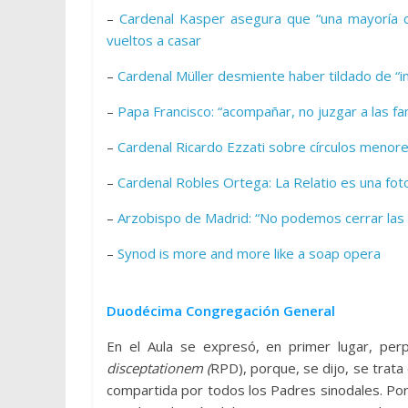
–
Cardenal Kasper asegura que “una mayoría c
vueltos a casar
–
Cardenal Müller desmiente haber tildado de “i
–
Papa Francisco: “acompañar, no juzgar a las fam
–
Cardenal Ricardo Ezzati sobre círculos menore
–
Cardenal Robles Ortega: La Relatio es una foto 
–
Arzobispo de Madrid: “No podemos cerrar las p
–
Synod is more and more like a soap opera
Duodécima Congregación General
En el Aula se expresó, en primer lugar, perpl
disceptationem (
RPD), porque, se dijo, se trat
compartida por todos los Padres sinodales. Por