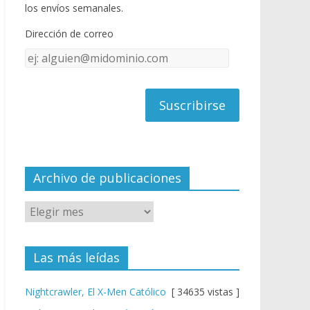
o
u
los envíos semanales.
o
b
Dirección de correo
k
e
Dirección
C
de
h
correo
a
n
n
el
Archivo de publicaciones
Las más leídas
Nightcrawler, El X-Men Católico
[ 34635 vistas ]