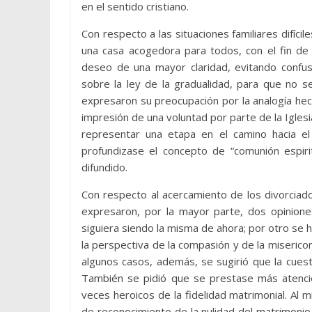
en el sentido cristiano.
Con respecto a las situaciones familiares difíci
una casa acogedora para todos, con el fin de
deseo de una mayor claridad, evitando confus
sobre la ley de la gradualidad, para que no s
expresaron su preocupación por la analogía hec
impresión de una voluntad por parte de la Iglesi
representar una etapa en el camino hacia el
profundizase el concepto de “comunión espir
difundido.
Con respecto al acercamiento de los divorciado
expresaron, por la mayor parte, dos opiniones
siguiera siendo la misma de ahora; por otro se h
la perspectiva de la compasión y de la miserico
algunos casos, además, se sugirió que la cuesti
También se pidió que se prestase más atenció
veces heroicos de la fidelidad matrimonial. Al
de reconocimiento de la nulidad del matrimonio