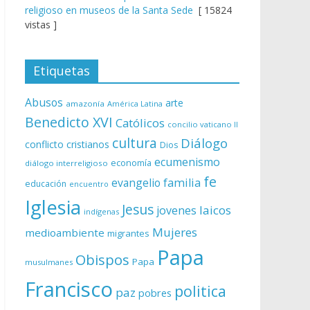
religioso en museos de la Santa Sede
[ 15824
vistas ]
Etiquetas
Abusos
arte
amazonía
América Latina
Benedicto XVI
Católicos
concilio vaticano II
cultura
Diálogo
conflicto
cristianos
Dios
ecumenismo
economía
diálogo interreligioso
fe
evangelio
familia
educación
encuentro
Iglesia
Jesus
laicos
jovenes
indígenas
Mujeres
medioambiente
migrantes
Papa
Obispos
Papa
musulmanes
Francisco
politica
paz
pobres