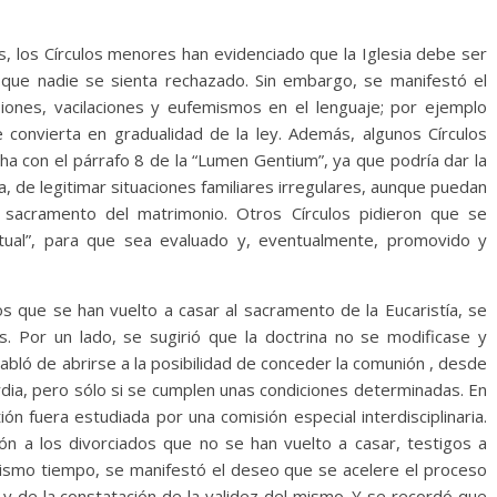
les, los Círculos menores han evidenciado que la Iglesia debe ser
 que nadie se sienta rechazado. Sin embargo, se manifestó el
iones, vacilaciones y eufemismos en el lenguaje; por ejemplo
e convierta en gradualidad de la ley. Además, algunos Círculos
ha con el párrafo 8 de la “Lumen Gentium”, ya que podría dar la
a, de legitimar situaciones familiares irregulares, aunque puedan
 sacramento del matrimonio. Otros Círculos pidieron que se
itual”, para que sea evaluado y, eventualmente, promovido y
s que se han vuelto a casar al sacramento de la Eucaristía, se
. Por un lado, se sugirió que la doctrina no se modificase y
abló de abrirse a la posibilidad de conceder la comunión , desde
rdia, pero sólo si se cumplen unas condiciones determinadas. En
ón fuera estudiada por una comisión especial interdisciplinaria.
n a los divorciados que no se han vuelto a casar, testigos a
 mismo tiempo, se manifestó el deseo que se acelere el proceso
 y de la constatación de la validez del mismo. Y se recordó que