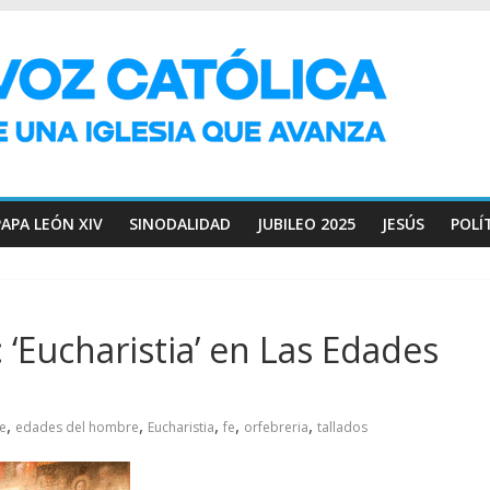
PAPA LEÓN XIV
SINODALIDAD
JUBILEO 2025
JESÚS
POLÍ
e: ‘Eucharistia’ en Las Edades
,
,
,
,
,
te
edades del hombre
Eucharistia
fe
orfebreria
tallados