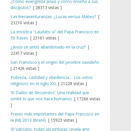
¿Cómo evangeliza Jesús y cómo enseña a sus
discípulos?
[ 28313 vistas ]
Las bienaventuranzas: ¿Lucas versus Mateo?
[
23210 vistas ]
La encíclica “Laudato si” del Papa Francisco en
50 frases
[ 23161 vistas ]
¿Jesús se sintió abandonado en la cruz?
[
22417 vistas ]
San Francisco y el origen del pesebre navideño
[ 21426 vistas ]
Pobreza, castidad y obediencia… Los votos
religiosos en el siglo XXI
[ 21228 vistas ]
‘El Dador de Recuerdos’: Una realidad que
omite lo que nos hace humanos
[ 17266 vistas
]
Frases más importantes del Papa Francisco en
la JMJ 2013 (Brasil)
[ 15923 vistas ]
‘El Vaticano: todas las pinturas’ revela arte