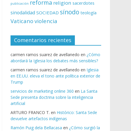
reforma
religion
sacerdotes
publicación
sínodo
sinodalidad
SOCIEDAD
teología
Vaticano
violencia
Comentarios recientes
carmen ramos suarez de avellanedo
en
¿Cómo
abordará la Iglesia los debates más sensibles?
carmen ramos suarez de avellanedo
en
Iglesia
en EE.UU. eleva el tono ante política exterior de
Trump
servicios de marketing online 360
en
La Santa
Sede presenta doctrina sobre la inteligencia
artificial
ARTURO FRANCO T.
en
Histórico: Santa Sede
devuelve artefactos indígenas
Ramón Puig dela Bellacasa
en
¿Cómo surgió la