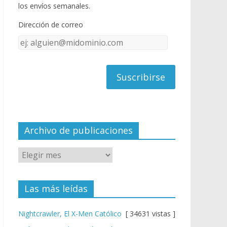
o
u
los envíos semanales.
o
b
Dirección de correo
k
e
Dirección
C
de
h
correo
a
n
n
el
Archivo de publicaciones
Las más leídas
Nightcrawler, El X-Men Católico
[ 34631 vistas ]