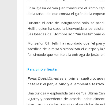
En la iglesia de San Juan transcurre el último capí
de la Misa– del que consta el guión de la exposic
Durante el acto de inauguración solo se produ
Hellín, quien ha dado la bienvenida a los asis
Las Edades del Hombre son “un testimonio de
Monseñor Gil Hellín ha recordado que “el pan y
sacrificio de la misa y simbolizan el cuerpo y l
“un símbolo que remite a la entrega de Jesús en
Pan, vino y fiesta
Panis Quotidianus
es el primer capítulo, que 
detalles: el pan, el vino y el ambiente festivo.
Una curiosa y espléndida talla de “La Última Ce
Vigarny y procedente de Aranda –habitualmente
Juan–, es una de las piezas protagonistas de este