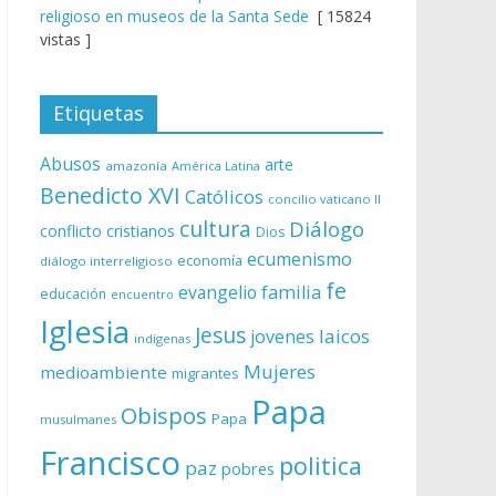
religioso en museos de la Santa Sede
[ 15824
vistas ]
Etiquetas
Abusos
arte
amazonía
América Latina
Benedicto XVI
Católicos
concilio vaticano II
cultura
Diálogo
conflicto
cristianos
Dios
ecumenismo
economía
diálogo interreligioso
fe
evangelio
familia
educación
encuentro
Iglesia
Jesus
laicos
jovenes
indígenas
Mujeres
medioambiente
migrantes
Papa
Obispos
Papa
musulmanes
Francisco
politica
paz
pobres