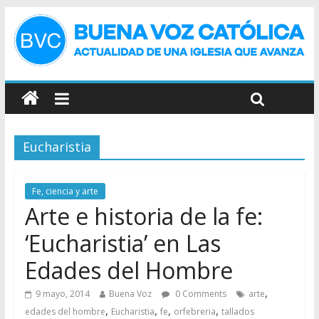
Eucharistia
Fe, ciencia y arte
Arte e historia de la fe:
‘Eucharistia’ en Las
Edades del Hombre
,
9 mayo, 2014
Buena Voz
0 Comments
arte
,
,
,
,
edades del hombre
Eucharistia
fe
orfebreria
tallados