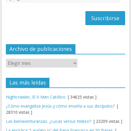
C
de
h
correo
a
n
n
el
Archivo de publicaciones
Las más leídas
Nightcrawler, El X-Men Católico
[ 34625 vistas ]
¿Cómo evangeliza Jesús y cómo enseña a sus discípulos?
[
28310 vistas ]
Las bienaventuranzas: ¿Lucas versus Mateo?
[ 23209 vistas ]
La encíclica “Laudato si” del Papa Francisco en 50 frases
[