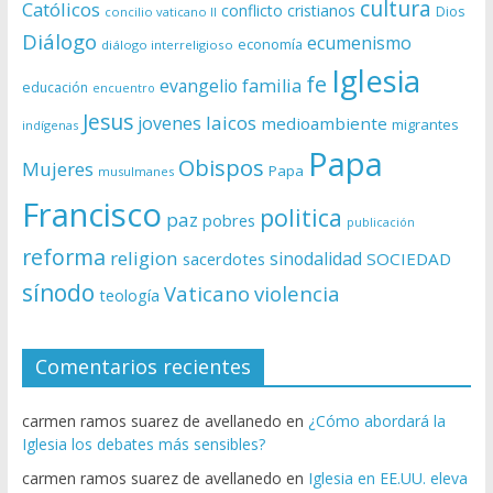
cultura
Católicos
conflicto
cristianos
Dios
concilio vaticano II
Diálogo
ecumenismo
economía
diálogo interreligioso
Iglesia
fe
evangelio
familia
educación
encuentro
Jesus
laicos
jovenes
medioambiente
migrantes
indígenas
Papa
Obispos
Mujeres
Papa
musulmanes
Francisco
politica
paz
pobres
publicación
reforma
religion
sinodalidad
sacerdotes
SOCIEDAD
sínodo
Vaticano
violencia
teología
Comentarios recientes
carmen ramos suarez de avellanedo
en
¿Cómo abordará la
Iglesia los debates más sensibles?
carmen ramos suarez de avellanedo
en
Iglesia en EE.UU. eleva