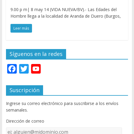
9.00 p m| 8 may 14 (VIDA NUEVA/BV).- Las Edades del
Hombre llega a la localidad de Aranda de Duero (Burgos,
Leer más
Síguenos en la redes
F
T
Y
ac
w
o
e
itt
u
Suscripción
b
er
T
Ingrese su correo electrónico para suscribirse a los envíos
o
u
semanales.
o
b
Dirección de correo
k
e
Dirección