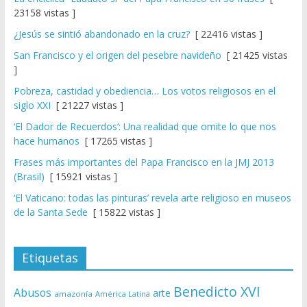
23158 vistas ]
¿Jesús se sintió abandonado en la cruz?
[ 22416 vistas ]
San Francisco y el origen del pesebre navideño
[ 21425 vistas
]
Pobreza, castidad y obediencia… Los votos religiosos en el
siglo XXI
[ 21227 vistas ]
‘El Dador de Recuerdos’: Una realidad que omite lo que nos
hace humanos
[ 17265 vistas ]
Frases más importantes del Papa Francisco en la JMJ 2013
(Brasil)
[ 15921 vistas ]
‘El Vaticano: todas las pinturas’ revela arte religioso en museos
de la Santa Sede
[ 15822 vistas ]
Etiquetas
Benedicto XVI
Abusos
arte
amazonía
América Latina