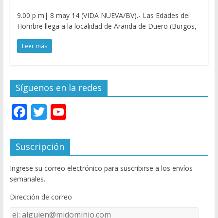
9.00 p m| 8 may 14 (VIDA NUEVA/BV).- Las Edades del
Hombre llega a la localidad de Aranda de Duero (Burgos,
Leer más
Síguenos en la redes
F
T
Y
ac
w
o
e
itt
u
Suscripción
b
er
T
Ingrese su correo electrónico para suscribirse a los envíos
o
u
semanales.
o
b
Dirección de correo
k
e
Dirección