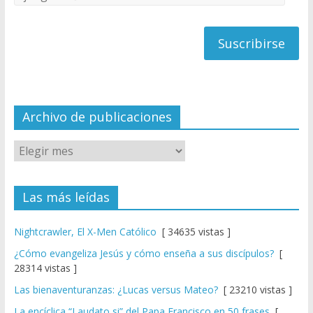
C
de
h
correo
a
n
n
el
Archivo de publicaciones
Las más leídas
Nightcrawler, El X-Men Católico
[ 34635 vistas ]
¿Cómo evangeliza Jesús y cómo enseña a sus discípulos?
[
28314 vistas ]
Las bienaventuranzas: ¿Lucas versus Mateo?
[ 23210 vistas ]
La encíclica “Laudato si” del Papa Francisco en 50 frases
[