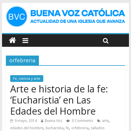
orfebreria
Fe, ciencia y arte
Arte e historia de la fe:
‘Eucharistia’ en Las
Edades del Hombre
,
9 mayo, 2014
Buena Voz
0 Comments
arte
,
,
,
,
edades del hombre
Eucharistia
fe
orfebreria
tallados