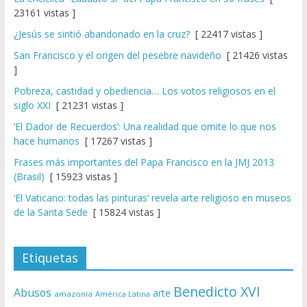
23161 vistas ]
¿Jesús se sintió abandonado en la cruz?
[ 22417 vistas ]
San Francisco y el origen del pesebre navideño
[ 21426 vistas
]
Pobreza, castidad y obediencia… Los votos religiosos en el
siglo XXI
[ 21231 vistas ]
‘El Dador de Recuerdos’: Una realidad que omite lo que nos
hace humanos
[ 17267 vistas ]
Frases más importantes del Papa Francisco en la JMJ 2013
(Brasil)
[ 15923 vistas ]
‘El Vaticano: todas las pinturas’ revela arte religioso en museos
de la Santa Sede
[ 15824 vistas ]
Etiquetas
Benedicto XVI
Abusos
arte
amazonía
América Latina