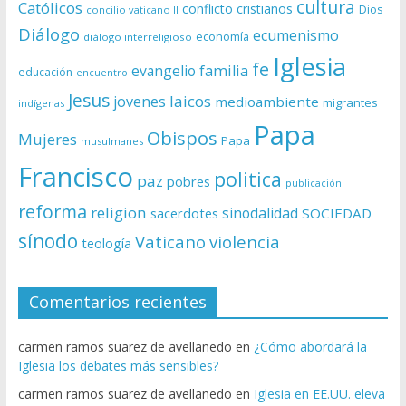
cultura
Católicos
conflicto
cristianos
Dios
concilio vaticano II
Diálogo
ecumenismo
economía
diálogo interreligioso
Iglesia
fe
evangelio
familia
educación
encuentro
Jesus
laicos
jovenes
medioambiente
migrantes
indígenas
Papa
Obispos
Mujeres
Papa
musulmanes
Francisco
politica
paz
pobres
publicación
reforma
religion
sinodalidad
sacerdotes
SOCIEDAD
sínodo
Vaticano
violencia
teología
Comentarios recientes
carmen ramos suarez de avellanedo
en
¿Cómo abordará la
Iglesia los debates más sensibles?
carmen ramos suarez de avellanedo
en
Iglesia en EE.UU. eleva