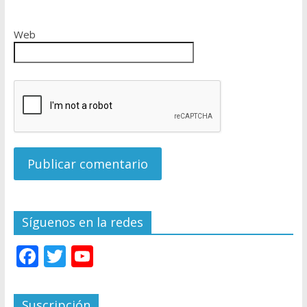
Web
Síguenos en la redes
F
T
Y
ac
w
o
e
itt
u
Suscripción