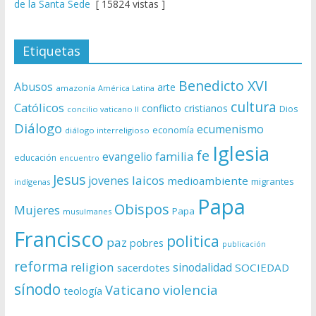
de la Santa Sede
[ 15824 vistas ]
Etiquetas
Benedicto XVI
Abusos
arte
amazonía
América Latina
cultura
Católicos
conflicto
cristianos
Dios
concilio vaticano II
Diálogo
ecumenismo
economía
diálogo interreligioso
Iglesia
fe
evangelio
familia
educación
encuentro
Jesus
laicos
jovenes
medioambiente
migrantes
indígenas
Papa
Obispos
Mujeres
Papa
musulmanes
Francisco
politica
paz
pobres
publicación
reforma
religion
sinodalidad
sacerdotes
SOCIEDAD
sínodo
Vaticano
violencia
teología