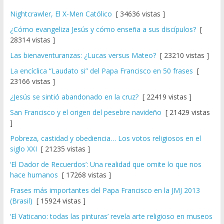
Nightcrawler, El X-Men Católico
[ 34636 vistas ]
¿Cómo evangeliza Jesús y cómo enseña a sus discípulos?
[
28314 vistas ]
Las bienaventuranzas: ¿Lucas versus Mateo?
[ 23210 vistas ]
La encíclica “Laudato si” del Papa Francisco en 50 frases
[
23166 vistas ]
¿Jesús se sintió abandonado en la cruz?
[ 22419 vistas ]
San Francisco y el origen del pesebre navideño
[ 21429 vistas
]
Pobreza, castidad y obediencia… Los votos religiosos en el
siglo XXI
[ 21235 vistas ]
‘El Dador de Recuerdos’: Una realidad que omite lo que nos
hace humanos
[ 17268 vistas ]
Frases más importantes del Papa Francisco en la JMJ 2013
(Brasil)
[ 15924 vistas ]
‘El Vaticano: todas las pinturas’ revela arte religioso en museos