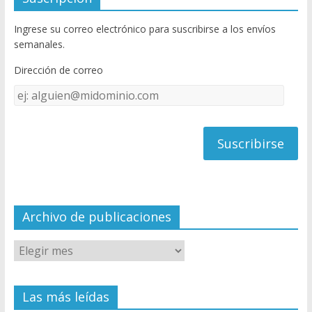
b
er
T
Ingrese su correo electrónico para suscribirse a los envíos
o
u
semanales.
o
b
Dirección de correo
k
e
Dirección
C
de
h
correo
a
n
n
el
Archivo de publicaciones
Las más leídas