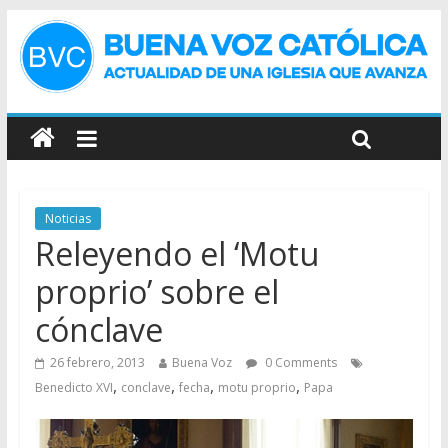
Noticias
Releyendo el ‘Motu
proprio’ sobre el
cónclave
26 febrero, 2013
Buena Voz
0 Comments
,
,
,
,
Benedicto XVI
conclave
fecha
motu proprio
Papa