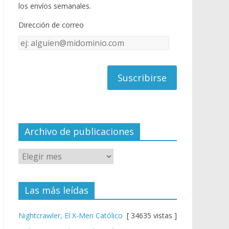
o
u
los envíos semanales.
o
b
Dirección de correo
k
e
Dirección
C
de
h
correo
a
n
n
el
Archivo de publicaciones
Las más leídas
Nightcrawler, El X-Men Católico
[ 34635 vistas ]