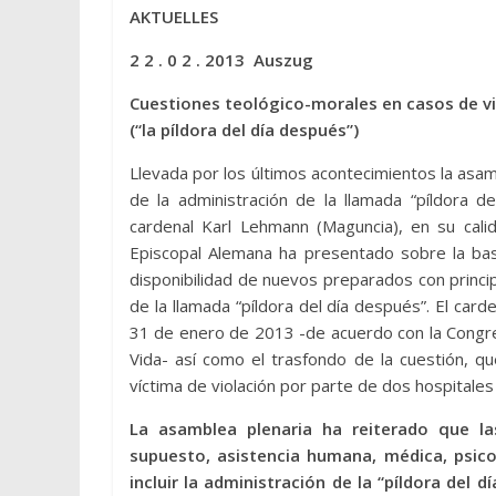
AKTUELLES
2 2 . 0 2 . 2013 Auszug
Cuestiones teológico-morales en casos de v
(“la píldora del día después”)
Llevada por los últimos acontecimientos la asa
de la administración de la llamada “píldora d
cardenal Karl Lehmann (Maguncia), en su cali
Episcopal Alemana ha presentado sobre la base
disponibilidad de nuevos preparados con princip
de la llamada “píldora del día después”. El card
31 de enero de 2013 -de acuerdo con la Congrega
Vida- así como el trasfondo de la cuestión, q
víctima de violación por parte de dos hospitales
La asamblea plenaria ha reiterado que la
supuesto, asistencia humana, médica, psicol
incluir la administración de la “píldora del 