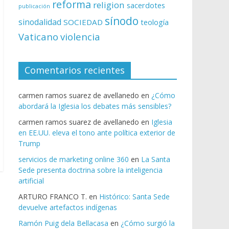
reforma
religion
sacerdotes
publicación
sínodo
sinodalidad
SOCIEDAD
teología
Vaticano
violencia
Comentarios recientes
carmen ramos suarez de avellanedo
en
¿Cómo
abordará la Iglesia los debates más sensibles?
carmen ramos suarez de avellanedo
en
Iglesia
en EE.UU. eleva el tono ante política exterior de
Trump
servicios de marketing online 360
en
La Santa
Sede presenta doctrina sobre la inteligencia
artificial
ARTURO FRANCO T.
en
Histórico: Santa Sede
devuelve artefactos indígenas
Ramón Puig dela Bellacasa
en
¿Cómo surgió la