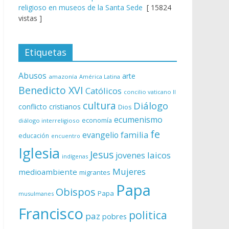
religioso en museos de la Santa Sede
[ 15824
vistas ]
Etiquetas
Abusos
arte
amazonía
América Latina
Benedicto XVI
Católicos
concilio vaticano II
cultura
Diálogo
conflicto
cristianos
Dios
ecumenismo
economía
diálogo interreligioso
fe
evangelio
familia
educación
encuentro
Iglesia
Jesus
laicos
jovenes
indígenas
Mujeres
medioambiente
migrantes
Papa
Obispos
Papa
musulmanes
Francisco
politica
paz
pobres