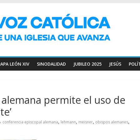
PAPA LEÓN XIV
SINODALIDAD
JUBILEO 2025
JESÚS
POLÍ
 alemana permite el uso de
te’
,
,
,
,
conferencia episcopal alemana
lehmann
meisner
obispos alemanes