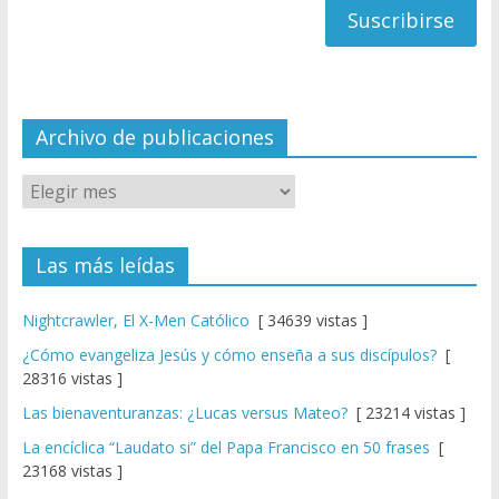
a
n
n
el
Archivo de publicaciones
Las más leídas
Nightcrawler, El X-Men Católico
[ 34639 vistas ]
¿Cómo evangeliza Jesús y cómo enseña a sus discípulos?
[
28316 vistas ]
Las bienaventuranzas: ¿Lucas versus Mateo?
[ 23214 vistas ]
La encíclica “Laudato si” del Papa Francisco en 50 frases
[
23168 vistas ]