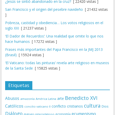
¿Jesús se sintió abandonado en la cruz?
[ 22420 vistas ]
San Francisco y el origen del pesebre navideño
[ 21432 vistas
]
Pobreza, castidad y obediencia… Los votos religiosos en el
siglo XXI
[ 21237 vistas ]
‘El Dador de Recuerdos’: Una realidad que omite lo que nos
hace humanos
[ 17272 vistas ]
Frases más importantes del Papa Francisco en la JMJ 2013
(Brasil)
[ 15924 vistas ]
‘El Vaticano: todas las pinturas’ revela arte religioso en museos
de la Santa Sede
[ 15825 vistas ]
Etiquetas
Benedicto XVI
Abusos
arte
amazonía
América Latina
cultura
Católicos
conflicto
cristianos
Dios
concilio vaticano II
Diálogo
ecumenismo
economía
diálogo interreligioso