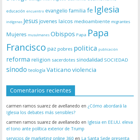
Iglesia
fe
evangelio
familia
educación
encuentro
Jesus
laicos
jovenes
medioambiente
migrantes
indígenas
Papa
Obispos
Mujeres
Papa
musulmanes
Francisco
politica
paz
pobres
publicación
reforma
religion
sinodalidad
sacerdotes
SOCIEDAD
sínodo
Vaticano
violencia
teología
Comentarios recientes
carmen ramos suarez de avellanedo
en
¿Cómo abordará la
Iglesia los debates más sensibles?
carmen ramos suarez de avellanedo
en
Iglesia en EE.UU. eleva
el tono ante política exterior de Trump
servicios de marketing online 360
en
La Santa Sede presenta