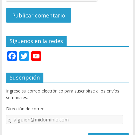
Síguenos en la redes
F
T
Y
ac
w
o
e
itt
u
Suscripción
b
er
T
Ingrese su correo electrónico para suscribirse a los envíos
o
u
semanales.
o
b
Dirección de correo
k
e
Dirección
C
de
h
correo