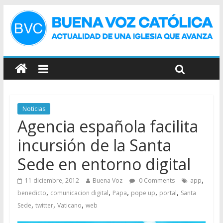
Noticias
Agencia española facilita
incursión de la Santa
Sede en entorno digital
,
11 diciembre, 2012
Buena Voz
0 Comments
app
,
,
,
,
,
benedicto
comunicacion digital
Papa
pope up
portal
Santa
,
,
,
Sede
twitter
Vaticano
web