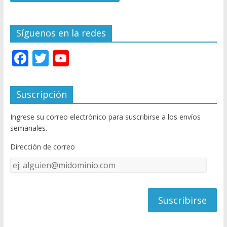
Síguenos en la redes
F
T
Y
ac
w
o
e
itt
u
Suscripción
b
er
T
Ingrese su correo electrónico para suscribirse a los envíos
o
u
semanales.
o
b
Dirección de correo
k
e
Dirección
C
de
h
correo
a
n