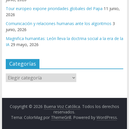
Tour europeo expone prioridades globales del Papa
11 junio,
2026
Comunicación y relaciones humanas ante los algoritmos
3
junio, 2026
Magnifica humanitas: León lleva la doctrina social a la era de la
IA
29 mayo, 2026
Categorías
Copyright © 2026
Buena Voz Católica
. Todos los derechos
reservados.
Tema: ColorMag por
ThemeGrill
. Powered by
WordPress
.