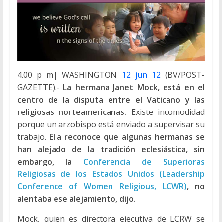
4.00 p m| WASHINGTON
12 jun 12
(BV/POST-
GAZETTE).-
La hermana Janet Mock, está en el
centro de la disputa entre el Vaticano y las
religiosas norteamericanas.
Existe incomodidad
porque un arzobispo está enviado a supervisar su
trabajo.
Ella reconoce que algunas hermanas se
han alejado de la tradición eclesiástica, sin
embargo, la
Conferencia de Superioras
Religiosas de los Estados Unidos (Leadership
Conference of Women Religious, LCWR)
, no
alentaba ese alejamiento, dijo.
Mock, quien es directora ejecutiva de LCRW se