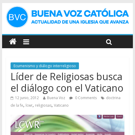
Ecumenismo y diálogo interreligioso
Líder de Religiosas busca
el diálogo con el Vaticano
12 junio, 2012
Buena Voz
0 Comments
doctrina
,
,
,
de la fe
lcwr
religiosas
Vaticano