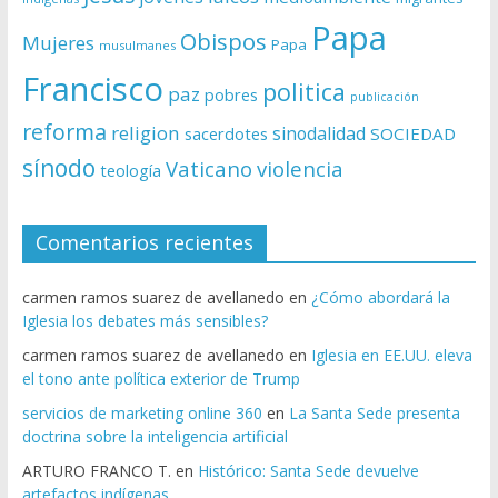
Papa
Obispos
Mujeres
Papa
musulmanes
Francisco
politica
paz
pobres
publicación
reforma
religion
sinodalidad
sacerdotes
SOCIEDAD
sínodo
Vaticano
violencia
teología
Comentarios recientes
carmen ramos suarez de avellanedo
en
¿Cómo abordará la
Iglesia los debates más sensibles?
carmen ramos suarez de avellanedo
en
Iglesia en EE.UU. eleva
el tono ante política exterior de Trump
servicios de marketing online 360
en
La Santa Sede presenta
doctrina sobre la inteligencia artificial
ARTURO FRANCO T.
en
Histórico: Santa Sede devuelve
artefactos indígenas