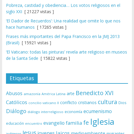
Pobreza, castidad y obediencia… Los votos religiosos en el
siglo XXI
[ 21227 vistas ]
‘El Dador de Recuerdos’: Una realidad que omite lo que nos
hace humanos
[ 17265 vistas ]
Frases más importantes del Papa Francisco en la JMJ 2013
(Brasil)
[ 15921 vistas ]
‘El Vaticano: todas las pinturas’ revela arte religioso en museos
de la Santa Sede
[ 15822 vistas ]
Etiquetas
Benedicto XVI
Abusos
arte
amazonía
América Latina
cultura
Católicos
conflicto
cristianos
Dios
concilio vaticano II
Diálogo
ecumenismo
economía
diálogo interreligioso
Iglesia
fe
evangelio
familia
educación
encuentro
Jesus
laicos
jovenes
medioambiente
migrantes
indígenas