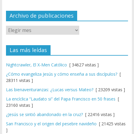
n
el
Archivo de publicaciones
Las más leídas
Nightcrawler, El X-Men Católico
[ 34627 vistas ]
¿Cómo evangeliza Jesús y cómo enseña a sus discípulos?
[
28311 vistas ]
Las bienaventuranzas: ¿Lucas versus Mateo?
[ 23209 vistas ]
La encíclica “Laudato si” del Papa Francisco en 50 frases
[
23160 vistas ]
¿Jesús se sintió abandonado en la cruz?
[ 22416 vistas ]
San Francisco y el origen del pesebre navideño
[ 21425 vistas
]