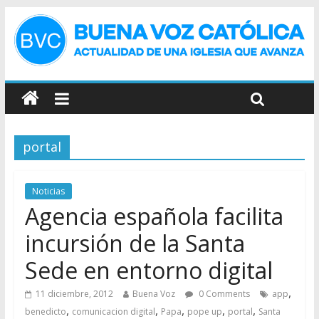
portal
Noticias
Agencia española facilita
incursión de la Santa
Sede en entorno digital
,
11 diciembre, 2012
Buena Voz
0 Comments
app
,
,
,
,
,
benedicto
comunicacion digital
Papa
pope up
portal
Santa