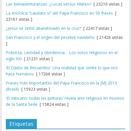
Las bienaventuranzas: ¿Lucas versus Mateo?
[ 23210 vistas ]
La encíclica “Laudato si” del Papa Francisco en 50 frases
[
23161 vistas ]
¿Jesús se sintió abandonado en la cruz?
[ 22417 vistas ]
San Francisco y el origen del pesebre navideño
[ 21426 vistas
]
Pobreza, castidad y obediencia… Los votos religiosos en el
siglo XXI
[ 21231 vistas ]
‘El Dador de Recuerdos’: Una realidad que omite lo que nos
hace humanos
[ 17266 vistas ]
Frases más importantes del Papa Francisco en la JMJ 2013
(Brasil)
[ 15923 vistas ]
‘El Vaticano: todas las pinturas’ revela arte religioso en museos
de la Santa Sede
[ 15824 vistas ]
Etiquetas