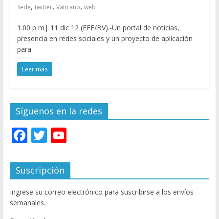
,
,
,
Sede
twitter
Vaticano
web
1.00 p m| 11 dic 12 (EFE/BV).-Un portal de noticias,
presencia en redes sociales y un proyecto de aplicación
para
Leer más
Síguenos en la redes
F
T
Y
ac
w
o
e
itt
u
Suscripción
b
er
T
Ingrese su correo electrónico para suscribirse a los envíos
o
u
semanales.
o
b