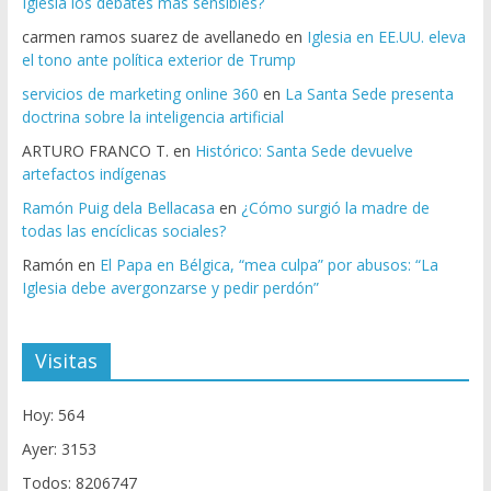
Iglesia los debates más sensibles?
carmen ramos suarez de avellanedo
en
Iglesia en EE.UU. eleva
el tono ante política exterior de Trump
servicios de marketing online 360
en
La Santa Sede presenta
doctrina sobre la inteligencia artificial
ARTURO FRANCO T.
en
Histórico: Santa Sede devuelve
artefactos indígenas
Ramón Puig dela Bellacasa
en
¿Cómo surgió la madre de
todas las encíclicas sociales?
Ramón
en
El Papa en Bélgica, “mea culpa” por abusos: “La
Iglesia debe avergonzarse y pedir perdón”
Visitas
Hoy: 564
Ayer: 3153
Todos: 8206747