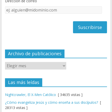
Dirección de correo
k
e
Dirección
C
de
h
correo
a
n
n
el
Archivo de publicaciones
Las más leídas
Nightcrawler, El X-Men Católico
[ 34635 vistas ]
¿Cómo evangeliza Jesús y cómo enseña a sus discípulos?
[
28313 vistas ]