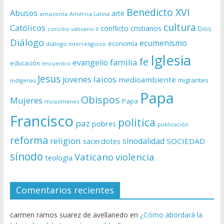
Benedicto XVI
Abusos
arte
amazonía
América Latina
cultura
Católicos
conflicto
cristianos
Dios
concilio vaticano II
Diálogo
ecumenismo
economía
diálogo interreligioso
Iglesia
fe
evangelio
familia
educación
encuentro
Jesus
laicos
jovenes
medioambiente
migrantes
indígenas
Papa
Obispos
Mujeres
Papa
musulmanes
Francisco
politica
paz
pobres
publicación
reforma
religion
sinodalidad
sacerdotes
SOCIEDAD
sínodo
Vaticano
violencia
teología
Comentarios recientes
carmen ramos suarez de avellanedo
en
¿Cómo abordará la