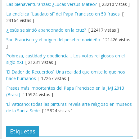
Las bienaventuranzas: ¿Lucas versus Mateo?
[ 23210 vistas ]
La encíclica “Laudato si” del Papa Francisco en 50 frases
[
23164 vistas ]
¿Jesús se sintió abandonado en la cruz?
[ 22417 vistas ]
San Francisco y el origen del pesebre navideño
[ 21426 vistas
]
Pobreza, castidad y obediencia… Los votos religiosos en el
siglo XXI
[ 21231 vistas ]
‘El Dador de Recuerdos’: Una realidad que omite lo que nos
hace humanos
[ 17267 vistas ]
Frases más importantes del Papa Francisco en la JMJ 2013
(Brasil)
[ 15924 vistas ]
‘El Vaticano: todas las pinturas’ revela arte religioso en museos
de la Santa Sede
[ 15824 vistas ]
Etiquetas