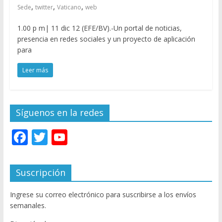
,
,
,
Sede
twitter
Vaticano
web
1.00 p m| 11 dic 12 (EFE/BV).-Un portal de noticias,
presencia en redes sociales y un proyecto de aplicación
para
Leer más
Síguenos en la redes
F
T
Y
ac
w
o
e
itt
u
Suscripción
b
er
T
Ingrese su correo electrónico para suscribirse a los envíos
o
u
semanales.
o
b