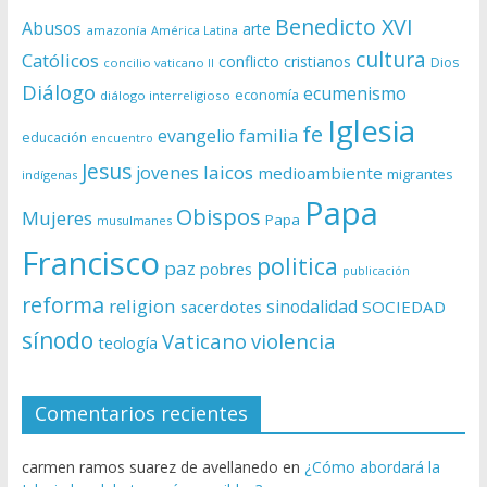
Benedicto XVI
Abusos
arte
amazonía
América Latina
cultura
Católicos
conflicto
cristianos
Dios
concilio vaticano II
Diálogo
ecumenismo
economía
diálogo interreligioso
Iglesia
fe
evangelio
familia
educación
encuentro
Jesus
laicos
jovenes
medioambiente
migrantes
indígenas
Papa
Obispos
Mujeres
Papa
musulmanes
Francisco
politica
paz
pobres
publicación
reforma
religion
sinodalidad
sacerdotes
SOCIEDAD
sínodo
Vaticano
violencia
teología
Comentarios recientes
carmen ramos suarez de avellanedo
en
¿Cómo abordará la