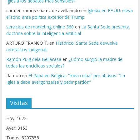
Iglesia los debates más sensibles?
carmen ramos suarez de avellanedo
en
Iglesia en EE.UU. eleva
el tono ante política exterior de Trump
servicios de marketing online 360
en
La Santa Sede presenta
doctrina sobre la inteligencia artificial
ARTURO FRANCO T.
en
Histórico: Santa Sede devuelve
artefactos indígenas
Ramón Puig dela Bellacasa
en
¿Cómo surgió la madre de
todas las encíclicas sociales?
Ramón
en
El Papa en Bélgica, “mea culpa” por abusos: “La
Iglesia debe avergonzarse y pedir perdón”
Visitas
Hoy: 1672
Ayer: 3153
Todos: 8207855