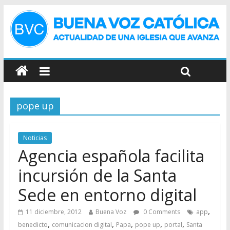
pope up
Noticias
Agencia española facilita
incursión de la Santa
Sede en entorno digital
,
11 diciembre, 2012
Buena Voz
0 Comments
app
,
,
,
,
,
benedicto
comunicacion digital
Papa
pope up
portal
Santa