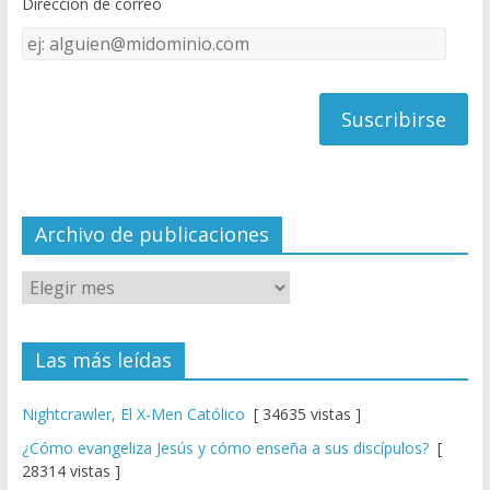
Dirección de correo
k
e
Dirección
C
de
h
correo
a
n
n
el
Archivo de publicaciones
Las más leídas
Nightcrawler, El X-Men Católico
[ 34635 vistas ]
¿Cómo evangeliza Jesús y cómo enseña a sus discípulos?
[
28314 vistas ]