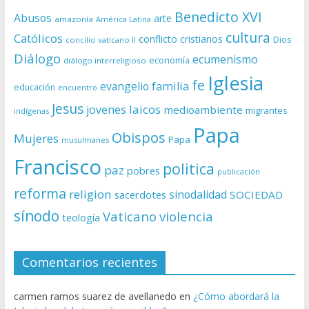
Benedicto XVI
Abusos
arte
amazonía
América Latina
cultura
Católicos
conflicto
cristianos
Dios
concilio vaticano II
Diálogo
ecumenismo
economía
diálogo interreligioso
Iglesia
fe
evangelio
familia
educación
encuentro
Jesus
laicos
jovenes
medioambiente
migrantes
indígenas
Papa
Obispos
Mujeres
Papa
musulmanes
Francisco
politica
paz
pobres
publicación
reforma
religion
sinodalidad
sacerdotes
SOCIEDAD
sínodo
Vaticano
violencia
teología
Comentarios recientes
carmen ramos suarez de avellanedo
en
¿Cómo abordará la