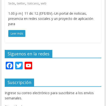
,
,
,
Sede
twitter
Vaticano
web
1.00 p m| 11 dic 12 (EFE/BV).-Un portal de noticias,
presencia en redes sociales y un proyecto de aplicación
para
Leer más
Síguenos en la redes
F
T
Y
ac
w
o
e
itt
u
Suscripción
b
er
T
Ingrese su correo electrónico para suscribirse a los envíos
o
u
semanales.
o
b