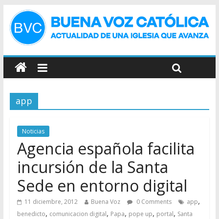
app
Noticias
Agencia española facilita
incursión de la Santa
Sede en entorno digital
,
11 diciembre, 2012
Buena Voz
0 Comments
app
,
,
,
,
,
benedicto
comunicacion digital
Papa
pope up
portal
Santa