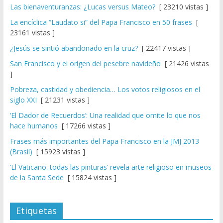
Las bienaventuranzas: ¿Lucas versus Mateo?
[ 23210 vistas ]
La encíclica “Laudato si” del Papa Francisco en 50 frases
[
23161 vistas ]
¿Jesús se sintió abandonado en la cruz?
[ 22417 vistas ]
San Francisco y el origen del pesebre navideño
[ 21426 vistas
]
Pobreza, castidad y obediencia… Los votos religiosos en el
siglo XXI
[ 21231 vistas ]
‘El Dador de Recuerdos’: Una realidad que omite lo que nos
hace humanos
[ 17266 vistas ]
Frases más importantes del Papa Francisco en la JMJ 2013
(Brasil)
[ 15923 vistas ]
‘El Vaticano: todas las pinturas’ revela arte religioso en museos
de la Santa Sede
[ 15824 vistas ]
Etiquetas