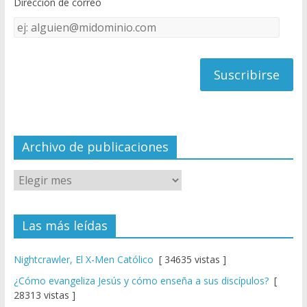
Dirección de correo
k
e
Dirección
C
de
h
correo
a
n
n
el
Archivo de publicaciones
Las más leídas
Nightcrawler, El X-Men Católico
[ 34635 vistas ]
¿Cómo evangeliza Jesús y cómo enseña a sus discípulos?
[
28313 vistas ]