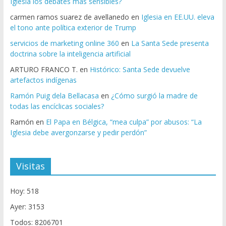
Iglesia los debates más sensibles?
carmen ramos suarez de avellanedo
en
Iglesia en EE.UU. eleva
el tono ante política exterior de Trump
servicios de marketing online 360
en
La Santa Sede presenta
doctrina sobre la inteligencia artificial
ARTURO FRANCO T.
en
Histórico: Santa Sede devuelve
artefactos indígenas
Ramón Puig dela Bellacasa
en
¿Cómo surgió la madre de
todas las encíclicas sociales?
Ramón
en
El Papa en Bélgica, “mea culpa” por abusos: “La
Iglesia debe avergonzarse y pedir perdón”
Visitas
Hoy: 518
Ayer: 3153
Todos: 8206701