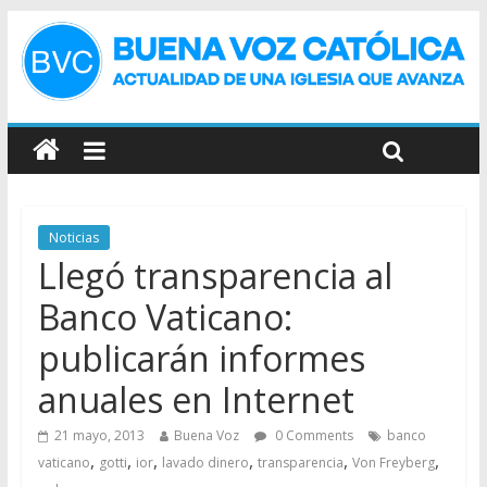
Noticias
Llegó transparencia al
Banco Vaticano:
publicarán informes
anuales en Internet
21 mayo, 2013
Buena Voz
0 Comments
banco
,
,
,
,
,
,
vaticano
gotti
ior
lavado dinero
transparencia
Von Freyberg