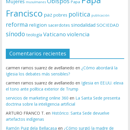
Obispos
Mujeres
Papa
musulmanes
Francisco
politica
paz
pobres
publicación
reforma
religion
sinodalidad
sacerdotes
SOCIEDAD
sínodo
Vaticano
violencia
teología
Comentarios recientes
carmen ramos suarez de avellanedo
en
¿Cómo abordará la
Iglesia los debates más sensibles?
carmen ramos suarez de avellanedo
en
Iglesia en EE.UU. eleva
el tono ante política exterior de Trump
servicios de marketing online 360
en
La Santa Sede presenta
doctrina sobre la inteligencia artificial
ARTURO FRANCO T.
en
Histórico: Santa Sede devuelve
artefactos indígenas
Ramón Puig dela Bellacasa
en
¿Cómo surgió la madre de