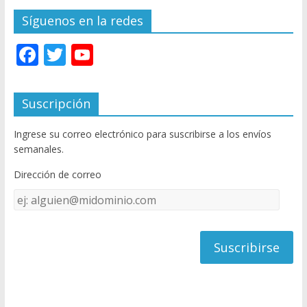
Síguenos en la redes
F
T
Y
ac
w
o
e
itt
u
Suscripción
b
er
T
Ingrese su correo electrónico para suscribirse a los envíos
o
u
semanales.
o
b
Dirección de correo
k
e
Dirección
C
de
h
correo
a
n
n