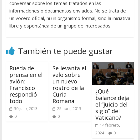
conversar sobre los temas tratados en las
informaciones o documentos enviados. No se trata de
un vocero oficial, ni un organismo formal, sino la iniciativa
libre y espontánea de un grupo de interesados.
También te puede gustar
Rueda de
Se levanta el
prensa en el
velo sobre
avión:
un nuevo
Francisco
rostro de la
¿Qué
respondió
Curia
balance deja
todo
Romana
el “juicio del
30 julio, 2013
25 abril, 2013
siglo” del
Vaticano?
0
0
14 febrero,
2024
0