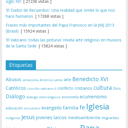
siglo XXI
[ 21236 vistas ]
‘El Dador de Recuerdos’: Una realidad que omite lo que nos
hace humanos
[ 17268 vistas ]
Frases más importantes del Papa Francisco en la JMJ 2013
(Brasil)
[ 15924 vistas ]
‘El Vaticano: todas las pinturas’ revela arte religioso en museos
de la Santa Sede
[ 15824 vistas ]
Etiquetas
Benedicto XVI
Abusos
arte
amazonía
América Latina
cultura
Católicos
conflicto
cristianos
Dios
concilio vaticano II
Diálogo
ecumenismo
economía
diálogo interreligioso
Iglesia
fe
evangelio
familia
educación
encuentro
Jesus
laicos
jovenes
medioambiente
migrantes
indígenas
Papa