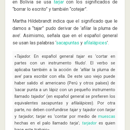
en Bolivia se usa
tarjar
con los significados de
“borrar lo escrito” y también “cotejar”.
Martha Hildebrandt indica que el significado que le
damos a “tajar” pudo derivar de ‘afilar la pluma de
ave’. Asimismo, señala que en el español general
se usan las palabras ‘
sacapuntas
y
afilalápices
’.
«
Tajador.
En español general
tajar
es ‘cortar en
partes con un instrumento filudo’. El verbo se
aplicaba también a la acción de ‘afilar la pluma de
ave’ para escribir con ella. De este uso viejo puede
haber salido el americano (Perú y otros países) de
‘sacar punta a un lápiz con un pequeño instrumento
llamado
tajador
’ (en español general se prefieren los
equivalentes
sacapuntas
y
afilalápices
). Por otra
parte, no deben confundirse
tajar
y
tajador
con
tarjar
y
tarjador
;
tarjar
es ‘contar por medio de
muescas
hechas en el palo llamado
tarja
’;
tarjador
es quien
hace este trabajo».