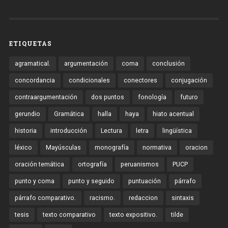
ETIQUETAS
agramatical.
argumentación
coma
conclusión
concordancia
condicionales
conectores
conjugación
contraargumentación
dos puntos
fonología
futuro
gerundio
Gramática
halla
haya
hiato acentual
historia
introducción
Lectura
letra
lingüística
léxico
Mayúsculas
monografía
normativa
oracion
oración temática
ortografía
peruanismos
PUCP
punto y coma
punto y seguido
puntuación
párrafo
párrafo comparativo.
racismo.
redaccion
sintaxis
tesis
texto comparativo
texto expositivo.
tilde