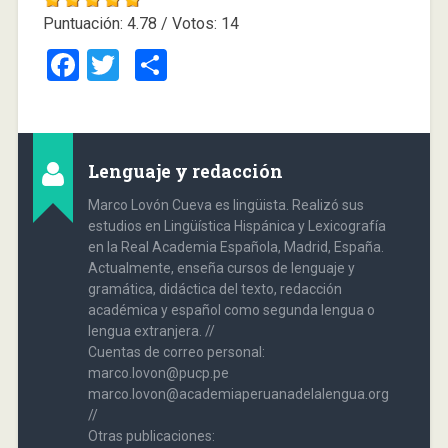
Puntuación:
4.78
/ Votos:
14
Facebook
Twitter
Compartir
Lenguaje y redacción
Marco Lovón Cueva es lingüista. Realizó sus
estudios en Lingüística Hispánica y Lexicografía
en la Real Academia Española, Madrid, España.
Actualmente, enseña cursos de lenguaje y
gramática, didáctica del texto, redacción
académica y español como segunda lengua o
lengua extranjera. //
Cuentas de correo personal:
marco.lovon@pucp.pe
marco.lovon@academiaperuanadelalengua.org
//
Otras publicaciones: