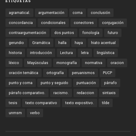
ETIQUETAS
agramatical.
argumentación
coma
conclusión
concordancia
condicionales
conectores
conjugación
contraargumentación
dos puntos
fonología
futuro
gerundio
Gramática
halla
haya
hiato acentual
historia
introducción
Lectura
letra
lingüística
léxico
Mayúsculas
monografía
normativa
oracion
oración temática
ortografía
peruanismos
PUCP
punto y coma
punto y seguido
puntuación
párrafo
párrafo comparativo.
racismo.
redaccion
sintaxis
tesis
texto comparativo
texto expositivo.
tilde
unmsm
verbo