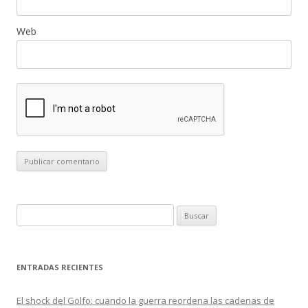
Web
B
u
s
c
ENTRADAS RECIENTES
a
r
El shock del Golfo: cuando la guerra reordena las cadenas de