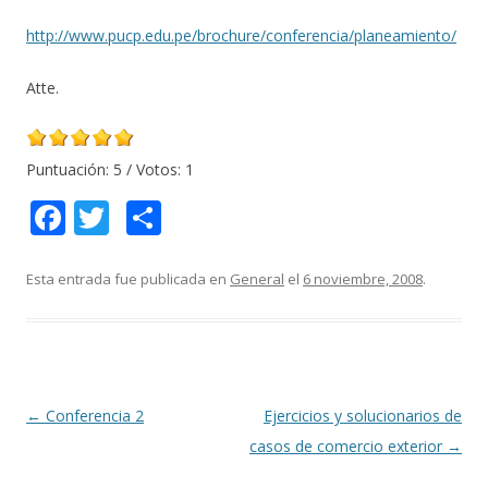
http://www.pucp.edu.pe/brochure/conferencia/planeamiento/
Atte.
Puntuación:
5
/ Votos:
1
F
T
C
ac
w
o
e
itt
m
Esta entrada fue publicada en
General
el
6 noviembre, 2008
.
b
er
p
o
ar
o
ti
k
r
Navegación
←
Conferencia 2
Ejercicios y solucionarios de
de
casos de comercio exterior
→
entradas