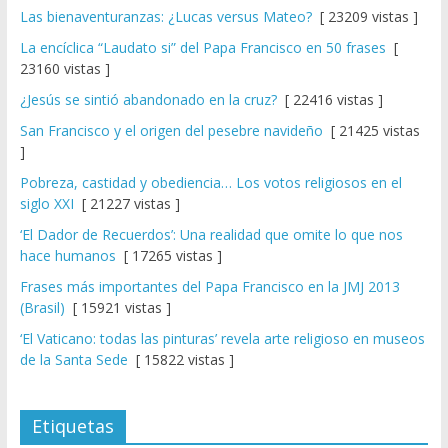
Las bienaventuranzas: ¿Lucas versus Mateo?
[ 23209 vistas ]
La encíclica “Laudato si” del Papa Francisco en 50 frases
[
23160 vistas ]
¿Jesús se sintió abandonado en la cruz?
[ 22416 vistas ]
San Francisco y el origen del pesebre navideño
[ 21425 vistas
]
Pobreza, castidad y obediencia… Los votos religiosos en el
siglo XXI
[ 21227 vistas ]
‘El Dador de Recuerdos’: Una realidad que omite lo que nos
hace humanos
[ 17265 vistas ]
Frases más importantes del Papa Francisco en la JMJ 2013
(Brasil)
[ 15921 vistas ]
‘El Vaticano: todas las pinturas’ revela arte religioso en museos
de la Santa Sede
[ 15822 vistas ]
Etiquetas