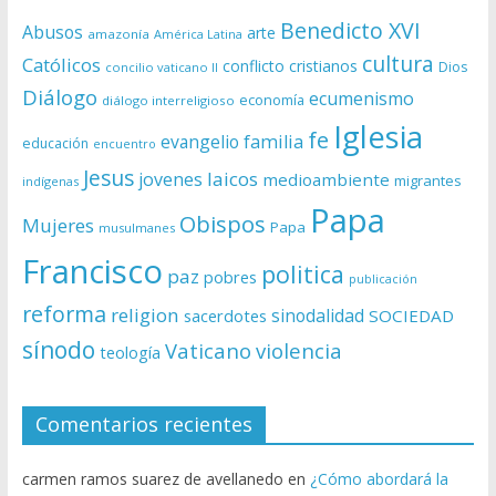
Benedicto XVI
Abusos
arte
amazonía
América Latina
cultura
Católicos
conflicto
cristianos
Dios
concilio vaticano II
Diálogo
ecumenismo
economía
diálogo interreligioso
Iglesia
fe
evangelio
familia
educación
encuentro
Jesus
laicos
jovenes
medioambiente
migrantes
indígenas
Papa
Obispos
Mujeres
Papa
musulmanes
Francisco
politica
paz
pobres
publicación
reforma
religion
sinodalidad
sacerdotes
SOCIEDAD
sínodo
Vaticano
violencia
teología
Comentarios recientes
carmen ramos suarez de avellanedo
en
¿Cómo abordará la