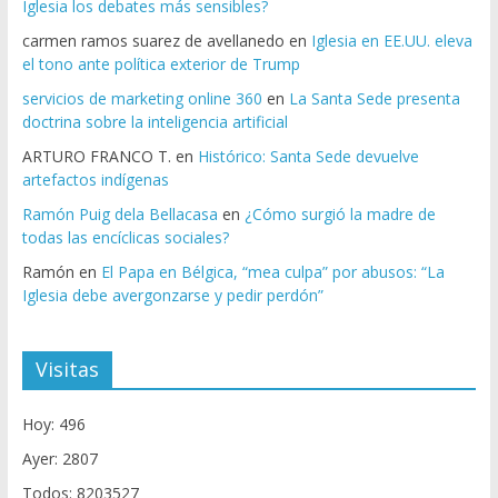
Iglesia los debates más sensibles?
carmen ramos suarez de avellanedo
en
Iglesia en EE.UU. eleva
el tono ante política exterior de Trump
servicios de marketing online 360
en
La Santa Sede presenta
doctrina sobre la inteligencia artificial
ARTURO FRANCO T.
en
Histórico: Santa Sede devuelve
artefactos indígenas
Ramón Puig dela Bellacasa
en
¿Cómo surgió la madre de
todas las encíclicas sociales?
Ramón
en
El Papa en Bélgica, “mea culpa” por abusos: “La
Iglesia debe avergonzarse y pedir perdón”
Visitas
Hoy: 496
Ayer: 2807
Todos: 8203527