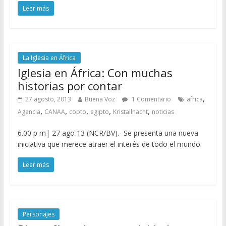
Leer más
La Iglesia en África
Iglesia en África: Con muchas
historias por contar
,
27 agosto, 2013
Buena Voz
1 Comentario
africa
,
,
,
,
,
Agencia
CANAA
copto
egipto
Kristallnacht
noticias
6.00 p m| 27 ago 13 (NCR/BV).- Se presenta una nueva
iniciativa que merece atraer el interés de todo el mundo
Leer más
Personajes