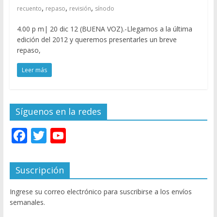
,
,
,
recuento
repaso
revisión
sínodo
4.00 p m| 20 dic 12 (BUENA VOZ).-Llegamos a la última
edición del 2012 y queremos presentarles un breve
repaso,
Leer más
Síguenos en la redes
F
T
Y
ac
w
o
e
itt
u
Suscripción
b
er
T
Ingrese su correo electrónico para suscribirse a los envíos
o
u
semanales.
o
b