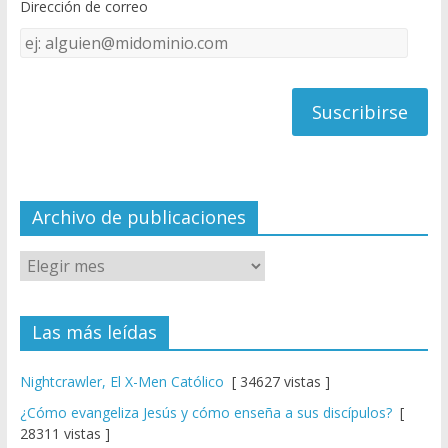
Dirección de correo
k
e
Dirección
C
de
h
correo
a
n
n
el
Archivo de publicaciones
Las más leídas
Nightcrawler, El X-Men Católico
[ 34627 vistas ]
¿Cómo evangeliza Jesús y cómo enseña a sus discípulos?
[
28311 vistas ]