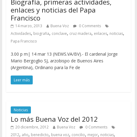
Biografía, primeras actividades,
enlaces y noticias del Papa
Francisco
14 marzo, 2013
Buena Voz
0 Comments
,
,
,
,
,
,
Actividades
biografia
conclave
cruz madera
enlaces
noticias
Papa Francisco
3.00 p m| 14 mar 13 (NEWS.VA/BV).- El cardenal Jorge
Mario Bergoglio SJ, arzobispo de Buenos Aires
(Argentina), Ordinario para la Fe de
Leer más
Noticias
Lo más Buena Voz del 2012
20 diciembre, 2012
Buena Voz
0 Comments
,
,
,
,
,
,
,
2012
año
benedicto
buena voz
concilio
mejor
noticias