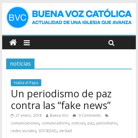
noticias
Habla el Papa
Un periodismo de paz
contra las “fake news”
27 enero, 2018
Buena Voz
0 Comments
,
,
,
,
,
comunicaciones
comunicadores
noticias
paz
periodismo
,
,
redes sociales
SOCIEDAD
verdad