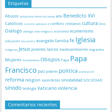
Etiquetas
Benedicto XVI
Abusos
arte
amazonía
América Latina
cultura
Católicos
conflicto
cristianos
Dios
concilio vaticano II
Diálogo
ecumenismo
economía
diálogo interreligioso
Iglesia
fe
evangelio
familia
educación
encuentro
Jesus
laicos
jovenes
medioambiente
migrantes
indígenas
Papa
Obispos
Mujeres
Papa
musulmanes
Francisco
politica
paz
pobres
publicación
reforma
religion
sinodalidad
sacerdotes
SOCIEDAD
sínodo
Vaticano
violencia
teología
Comentarios recientes