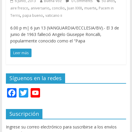
,
6 junio, 2013
Buena Voz
0 Comments
50 años
,
,
,
,
,
aire fresco
aniversario
concilio
Juan XXIII
muerte
Pacem in
,
,
Terris
papa bueno
vaticano ii
6.00 p m| 6 jun 13 (VANGUARDIA/ECCLESIA/BV).- El 3 de
junio de 1963 falleció Angelo Giuseppe Roncalli,
popularmente conocido como el “Papa
Leer más
Síguenos en la redes
F
T
Y
ac
w
o
e
itt
u
Suscripción
b
er
T
Ingrese su correo electrónico para suscribirse a los envíos
o
u