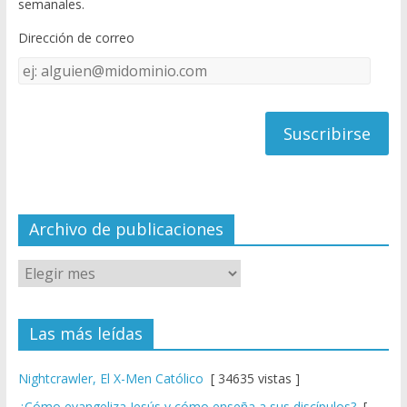
semanales.
o
b
Dirección de correo
k
e
Dirección
C
de
h
correo
a
n
n
el
Archivo de publicaciones
Las más leídas
Nightcrawler, El X-Men Católico
[ 34635 vistas ]
¿Cómo evangeliza Jesús y cómo enseña a sus discípulos?
[