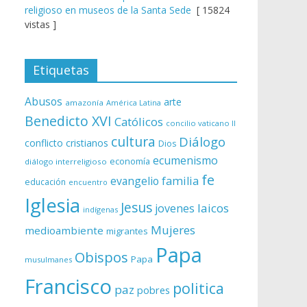
religioso en museos de la Santa Sede
[ 15824
vistas ]
Etiquetas
Abusos
arte
amazonía
América Latina
Benedicto XVI
Católicos
concilio vaticano II
cultura
Diálogo
conflicto
cristianos
Dios
ecumenismo
economía
diálogo interreligioso
fe
evangelio
familia
educación
encuentro
Iglesia
Jesus
laicos
jovenes
indígenas
Mujeres
medioambiente
migrantes
Papa
Obispos
Papa
musulmanes
Francisco
politica
paz
pobres