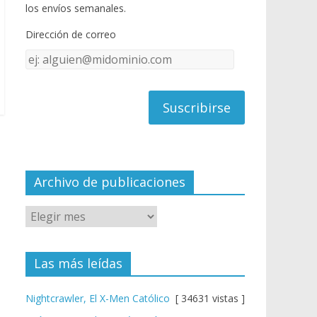
o
u
los envíos semanales.
o
b
Dirección de correo
k
e
Dirección
C
de
h
correo
a
n
n
el
Archivo de publicaciones
Las más leídas
Nightcrawler, El X-Men Católico
[ 34631 vistas ]