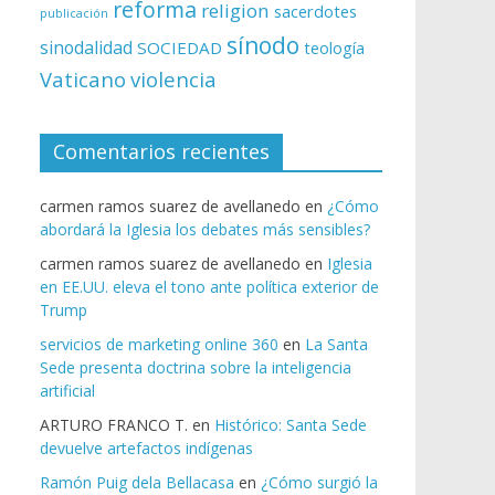
reforma
religion
sacerdotes
publicación
sínodo
sinodalidad
SOCIEDAD
teología
Vaticano
violencia
Comentarios recientes
carmen ramos suarez de avellanedo
en
¿Cómo
abordará la Iglesia los debates más sensibles?
carmen ramos suarez de avellanedo
en
Iglesia
en EE.UU. eleva el tono ante política exterior de
Trump
servicios de marketing online 360
en
La Santa
Sede presenta doctrina sobre la inteligencia
artificial
ARTURO FRANCO T.
en
Histórico: Santa Sede
devuelve artefactos indígenas
Ramón Puig dela Bellacasa
en
¿Cómo surgió la